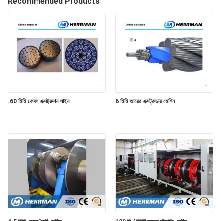
Recommended Products
নিয়ন্ত্রণ
যোগাযোগ
করুন
খবর
.60 মিমি কেবল এক্সট্রুশন লাইন
6 মিমি তারের এক্সট্রুডার মেশিন
উদ্ধৃতির
জন্য
আবেদন
সাইট
ম্যাপ