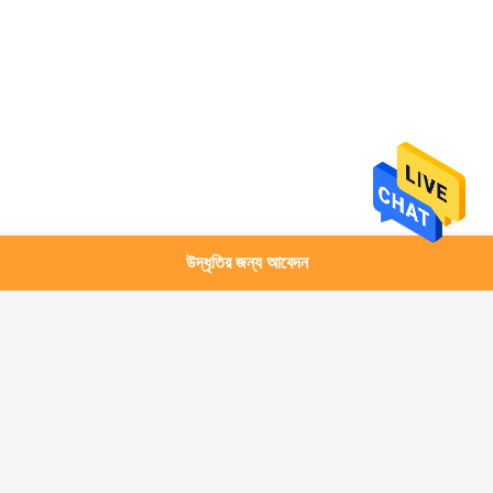
উদ্ধৃতির জন্য আবেদন
সব
ওয়্যার কেবেল মেশিন
কেবল স্ট্রেংডিং মেশিন
ফাইবার অপটিক ক্যাবল 
তারের এক্সট্রুশন মেশিন
মেকিং মেশিন
কেবল অস্ত্র সরবরাহ মেশিন
তারের অঙ্কন মেশিন