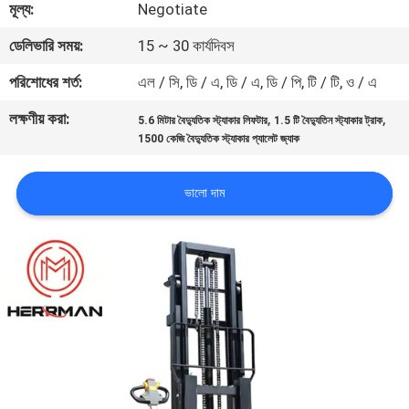
মূল্য:
Negotiate
নিয়ন্ত্রণ
ডেলিভারি সময়:
15 ~ 30 কার্যদিবস
যোগাযোগ
পরিশোধের শর্ত:
এল / সি, ডি / এ, ডি / এ, ডি / পি, টি / টি, ও / এ
করুন
লক্ষণীয় করা:
,
,
5.6 মিটার বৈদ্যুতিক স্ট্যাকার লিফটার
1.5 টি বৈদ্যুতিন স্ট্যাকার ট্রাক
1500 কেজি বৈদ্যুতিক স্ট্যাকার প্যালেট জ্যাক
খবর
ভালো দাম
উদ্ধৃতির
জন্য
আবেদন
সাইট
ম্যাপ