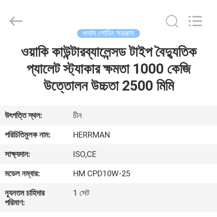
Herrman
Machinery
Co.,ltd.
All
Rights
গুদাম লোডিং সরঞ্জাম
Reserved.
Developed
by
ওয়াকি কাউন্টারব্যালেন্সড টাইপ বৈদ্যুতিক
বাড়ি
ECER
প্যালেট স্ট্যাকার ক্ষমতা 1000 কেজি
পণ্য
উত্তোলন উচ্চতা 2500 মিমি
আমাদের
উৎপত্তি স্থল:
চীন
সম্পর্কে
পরিচিতিমুলক নাম:
HERRMAN
সাক্ষ্যদান:
ISO,CE
কারখানা
মডেল নম্বার:
HM CPD10W-25
ভ্রমণ
ন্যূনতম চাহিদার
1 সেট
পরিমাণ:
মান