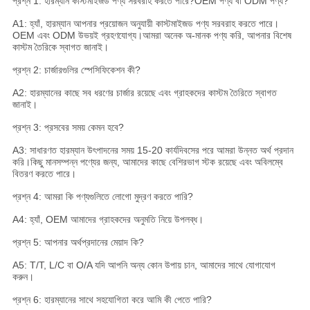
প্রশ্ন 1: হারম্যান কাস্টমাইজড পণ্য সরবরাহ করতে পারে?OEM পণ্য বা ODM পণ্য?
A1: হ্যাঁ, হারম্যান আপনার প্রয়োজন অনুযায়ী কাস্টমাইজড পণ্য সরবরাহ করতে পারে।
OEM এবং ODM উভয়ই গ্রহণযোগ্য।আমরা অনেক অ-মানক পণ্য করি, আপনার বিশেষ
কাস্টম তৈরিকে স্বাগত জানাই।
প্রশ্ন 2: চার্জারগুলির স্পেসিফিকেশন কী?
A2: হারম্যানের কাছে সব ধরণের চার্জার রয়েছে এবং গ্রাহকদের কাস্টম তৈরিতে স্বাগত
জানাই।
প্রশ্ন 3: প্রসবের সময় কেমন হবে?
A3: সাধারণত হারম্যান উৎপাদনের সময় 15-20 কার্যদিবসের পরে আমরা উন্নত অর্থ প্রদান
করি।কিছু মানসম্পন্ন পণ্যের জন্য, আমাদের কাছে বেশিরভাগ স্টক রয়েছে এবং অবিলম্বে
বিতরণ করতে পারে।
প্রশ্ন 4: আমরা কি পণ্যগুলিতে লোগো মুদ্রণ করতে পারি?
A4: হ্যাঁ, OEM আমাদের গ্রাহকদের অনুমতি নিয়ে উপলব্ধ।
প্রশ্ন 5: আপনার অর্থপ্রদানের মেয়াদ কি?
A5: T/T, L/C বা O/A যদি আপনি অন্য কোন উপায় চান, আমাদের সাথে যোগাযোগ
করুন।
প্রশ্ন 6: হারম্যানের সাথে সহযোগিতা করে আমি কী পেতে পারি?