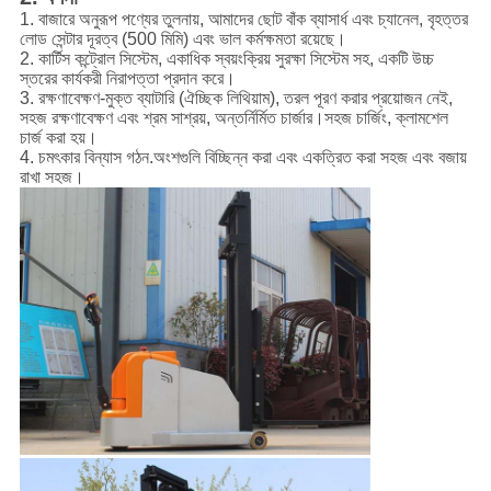
1. বাজারে অনুরূপ পণ্যের তুলনায়, আমাদের ছোট বাঁক ব্যাসার্ধ এবং চ্যানেল, বৃহত্তর
লোড সেন্টার দূরত্ব (500 মিমি) এবং ভাল কর্মক্ষমতা রয়েছে।
2. কার্টিস কন্ট্রোল সিস্টেম, একাধিক স্বয়ংক্রিয় সুরক্ষা সিস্টেম সহ, একটি উচ্চ
স্তরের কার্যকরী নিরাপত্তা প্রদান করে।
3. রক্ষণাবেক্ষণ-মুক্ত ব্যাটারি (ঐচ্ছিক লিথিয়াম), তরল পূরণ করার প্রয়োজন নেই,
সহজ রক্ষণাবেক্ষণ এবং শ্রম সাশ্রয়, অন্তর্নির্মিত চার্জার।
সহজ চার্জিং, ক্লামশেল
চার্জ করা হয়।
4. চমৎকার বিন্যাস গঠন.
অংশগুলি বিচ্ছিন্ন করা এবং একত্রিত করা সহজ এবং বজায়
রাখা সহজ।