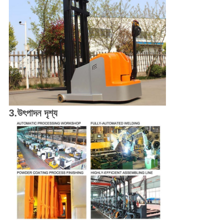
3.উৎপাদন দৃশ্য