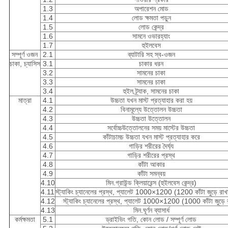
1.3
অপারেশন মোড
1.4
লোড ক্ষমতা পড়ুন
1.5
লোড কেন্দ্র
1.6
সামনে ওভারহ্যাং
1.7
হুইলবেস
সম্পূর্ণ ওজন
2.1
ব্যাটারি সহ স্ব-ওজন
চাকা, চ্যাসিস
3.1
চাকার ধরন
3.2
সামনের চাকা
3.3
সামনের চাকা
3.4
হুইল ট্র্যাক, সামনের চাকা
মাত্রা
4.1
উচ্চতা যখন মাস্ট প্রত্যাহার করা হয়
4.2
বিনামূল্যে উত্তোলন উচ্চতা
4.3
উচ্চতা উত্তোলন
4.4
সর্বোচ্চউত্তোলনের সময় মাস্টের উচ্চতা
4.5
কাঁটাচামচ উচ্চতা যখন মাস্ট প্রত্যাহার করে
4.6
গাড়ির শরীরের দৈর্ঘ্য
4.7
গাড়ির শরীরের প্রস্থ
4.8
কাঁটা আকার
4.9
কাঁটা সমন্বয়
4.10
মিন.গ্রাউন্ড ক্লিয়ারেন্স (হুইলবেস কেন্দ্র)
4.11
স্ট্যাকিং চ্যানেলের প্রস্থ, প্যালেট 1000×1200 (1200 কাঁটা জুড়ে রাখা
4.12
স্ট্যাকিং চ্যানেলের প্রস্থ, প্যালেট 1000×1200 (1000 কাঁটা জুড়ে 
4.13
মিন.ঘূর্ণন ব্যাসার্ধ
কর্মক্ষমতা
5.1
ড্রাইভিং গতি, কোন লোড / সম্পূর্ণ লোড