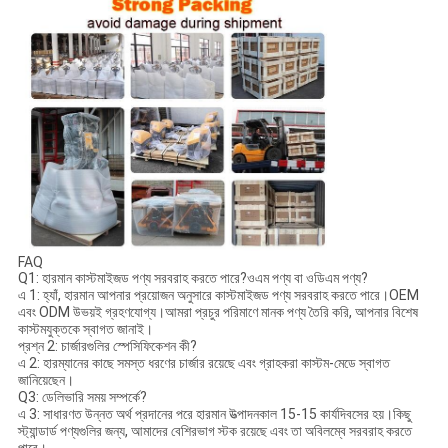
FAQ
Q1: হারমান কাস্টমাইজড পণ্য সরবরাহ করতে পারে?ওএম পণ্য বা ওডিএম পণ্য?
এ 1: হ্যাঁ, হারমান আপনার প্রয়োজন অনুসারে কাস্টমাইজড পণ্য সরবরাহ করতে পারে।OEM
এবং ODM উভয়ই গ্রহণযোগ্য।আমরা প্রচুর পরিমাণে মানক পণ্য তৈরি করি, আপনার বিশেষ
কাস্টমযুক্তকে স্বাগত জানাই।
প্রশ্ন 2: চার্জারগুলির স্পেসিফিকেশন কী?
এ 2: হারম্যানের কাছে সমস্ত ধরণের চার্জার রয়েছে এবং গ্রাহকরা কাস্টম-মেডে স্বাগত
জানিয়েছেন।
Q3: ডেলিভারি সময় সম্পর্কে?
এ 3: সাধারণত উন্নত অর্থ প্রদানের পরে হারমান উত্পাদনকাল 15-15 কার্যদিবসের হয়।কিছু
স্ট্যান্ডার্ড পণ্যগুলির জন্য, আমাদের বেশিরভাগ স্টক রয়েছে এবং তা অবিলম্বে সরবরাহ করতে
পারে।