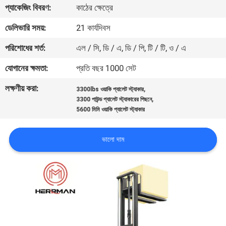
প্যাকেজিং বিবরণ:
কাঠের ক্ষেত্রে
নিয়ন্ত্রণ
ডেলিভারি সময়:
21 কার্যদিবস
যোগাযোগ
পরিশোধের শর্ত:
এল / সি, ডি / এ, ডি / পি, টি / টি, ও / এ
করুন
যোগানের ক্ষমতা:
প্রতি বছর 1000 সেট
লক্ষণীয় করা:
,
3300lbs ওয়াকি প্যালেট স্ট্যাকার
খবর
,
3300 পাউন্ড প্যালেট স্ট্যাকারের পিছনে
5600 মিমি ওয়াকি প্যালেট স্ট্যাকার
উদ্ধৃতির
ভালো দাম
জন্য
আবেদন
সাইট
ম্যাপ