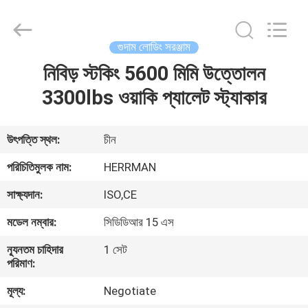
Herrman
Machinery
Co.,ltd.
All
Rights
গুদাম লোডিং সরঞ্জাম
Reserved.
Developed
by
নিবিড় স্টকিং 5600 মিমি উত্তোলন
বাড়ি
ECER
3300lbs ওয়াকি প্যালেট স্ট্যাকার
পণ্য
উৎপত্তি স্থল:
চীন
আমাদের
পরিচিতিমুলক নাম:
HERRMAN
সম্পর্কে
সাক্ষ্যদান:
ISO,CE
মডেল নম্বার:
সিডিডিআর 15 এস
কারখানা
ন্যূনতম চাহিদার
1 সেট
ভ্রমণ
পরিমাণ:
মূল্য:
Negotiate
মান