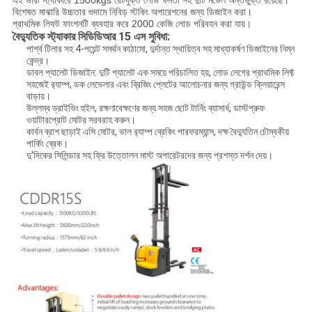
বিশেষত মাঝারি উচ্চতার গুদামে নিবিড় স্টকিং অপারেশনের জন্য ডিজাইন করা।
প্রাথমিক লিফট ফাংশনটি ব্যবহার করে 2000 কেজি লোড পরিবহন করা যায়।
বৈদ্যুতিক স্ট্যাকার সিডিডিআর 15 এস সুবিধা:
পার্শ্ব টিলার সহ 4-পয়েন্ট সমর্থন কাঠামো, দুর্দান্ত স্থায়িত্ব সহ মাধ্যাকর্ষণ ডিজাইনের নিম্ন
কেন্দ্র।
ডাবল প্যালেট ডিজাইন: দুটি প্যালেট এক সময়ে পরিচালিত হয়, লোড লেগের প্রাথমিক লিফ্ট
সহজেই র‌্যাম্প, ডক লেভেলার এবং ব্রিজিং প্লেটের আলোচনার জন্য গ্রাউন্ড ক্লিয়ারেন্স
বাড়ায়।
উল্লম্ব ড্রাইভিং হুইল, রক্ষণাবেক্ষণের জন্য সহজ ছোট টার্নিং ব্যাসার্ধ, ডাস্টপ্রুফ
ওয়াটারপ্রোট মোটর সরবরাহ করুন।
কার্বন ব্রাশ ছাড়াই এসি মোটর, ভাল র‌্যাম্প ব্রেকিং পারফরম্যান্স, দক্ষ বৈদ্যুতিন চৌম্বকীয়
পার্কিং ব্রেক।
দু'দিকের সিলিন্ডার সহ ফ্রি উত্তোলন মাস্ট অপারেটরদের জন্য প্রশস্ত দর্শন দেয়।