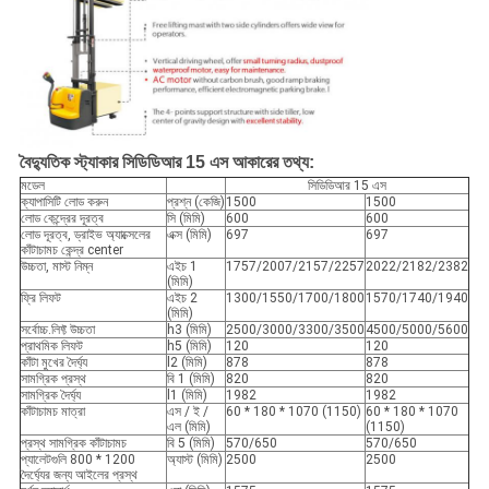
বৈদ্যুতিক স্ট্যাকার সিডিডিআর 15 এস আকারের তথ্য:
মডেল
সিডিডিআর 15 এস
ক্যাপাসিটি লোড করুন
প্রশ্ন (কেজি)
1500
1500
লোড কেন্দ্রের দূরত্ব
সি (মিমি)
600
600
লোড দূরত্ব, ড্রাইভ অ্যাক্সেলের
এক্স (মিমি)
697
697
কাঁটাচামচ কেন্দ্র center
উচ্চতা, মাস্ট নিম্ন
এইচ 1
1757/2007/2157/2257
2022/2182/2382
(মিমি)
ফ্রি লিফট
এইচ 2
1300/1550/1700/1800
1570/1740/1940
(মিমি)
সর্বোচ্চ.লিফ্ট উচ্চতা
h3 (মিমি)
2500/3000/3300/3500
4500/5000/5600
প্রাথমিক লিফট
h5 (মিমি)
120
120
কাঁটা মুখের দৈর্ঘ্য
l2 (মিমি)
878
878
সামগ্রিক প্রস্থ
বি 1 (মিমি)
820
820
সামগ্রিক দৈর্ঘ্য
l1 (মিমি)
1982
1982
কাঁটাচামচ মাত্রা
এস / ই /
60 * 180 * 1070 (1150)
60 * 180 * 1070
এল (মিমি)
(1150)
প্রস্থ সামগ্রিক কাঁটাচামচ
বি 5 (মিমি)
570/650
570/650
প্যালেটগুলি 800 * 1200
অ্যাস্ট (মিমি)
2500
2500
দৈর্ঘ্যের জন্য আইলের প্রস্থ