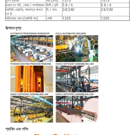
ঘূর্ণন ব্যাসার্ধ
ওয়া (মিমি)
1575
1575
ভ্রমণের গতি, বোঝা / অপরিষ্কার
কিমি / ঘন্টা
5.8 / 6
5.8 / 6
ব্যাটারি ভোল্টেজ, নামমাত্র ক্ষমতা
ভি / আহ
24/240
24/240
কে 5
পরিষেবার ওজন (ব্যাটারি সহ)
কেজি
1205
1205
উত্পাদন দৃশ্য
প্যাকিং এবং শপিং