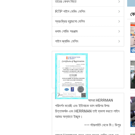
তারের কেবল নিহত
RTP পাইপ মেকিং মেশিন
কে
স্বয়ংক্রিয় ব্যান্ডসো মেশিন
গুদাম লোডিং সরঞ্জাম
পাইপ জ্যাকিং মেশিন
আমরা HERRMAN
পরিদর্শন করেছি এবং ইতিবাচক ভাল কারিগর উপর
চিত্তাকর্ষক এবং HERRMAN তাই ব্যবসা করতে লাইন
বরাবর অব্যাহত ইচ্ছুক।
—— স্টারলাইট থেকে মি। ভিপুর