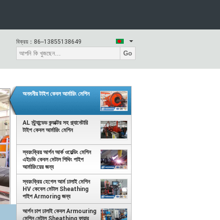
বিক্রয়：
86--13855138649
Go
অনমনীয় টাইপ কেবল আর্মারিং মেশিন
AL স্ট্র্যান্ডেড কন্ডাক্টর সহ প্ল্যানেটারি
টাইপ কেবল আর্মারিং মেশিন
স্বয়ংক্রিয় আর্গন আর্ক ওয়েল্ডিং মেশিন
এইচভি কেবল মেটাল শিথিং পাইপ
আর্মারিংয়ের জন্য
স্বয়ংক্রিয় হেগেল আর্ম ঢালাই মেশিন
HV কেবেল মেটাল Sheathing
পাইপ Armoring জন্য
আর্গন চাপ ঢালাই কেবল Armouring
মেশিন মেটাল Sheathing ফায়ার