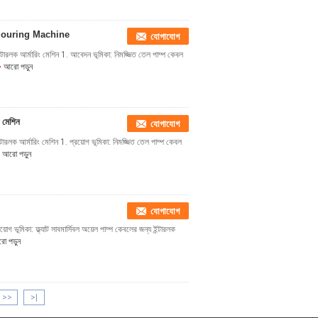
mouring Machine
যোগাযোগ
ন্টারলক আর্মারিং মেশিন 1. আবেদন ভূমিকা: নিমজ্জিত তেল পাম্প কেবল
আরো পড়ুন
 মেশিন
যোগাযোগ
টারলক আর্মারিং মেশিন 1. প্রয়োগ ভূমিকা: নিমজ্জিত তেল পাম্প কেবল
আরো পড়ুন
যোগাযোগ
়োগ ভূমিকা: ফ্ল্যাট সাবমার্সিবল অয়েল পাম্প কেবলের জন্য ইন্টারলক
ো পড়ুন
>>
>|