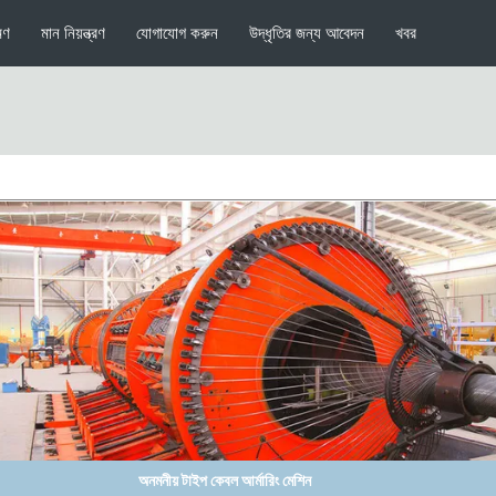
মণ
মান নিয়ন্ত্রণ
যোগাযোগ করুন
উদ্ধৃতির জন্য আবেদন
খবর
AL স্ট্র্যান্ডেড কন্ডাক্টর সহ প্ল্যানেটারি টাইপ কেবল আর্মারিং মেশিন