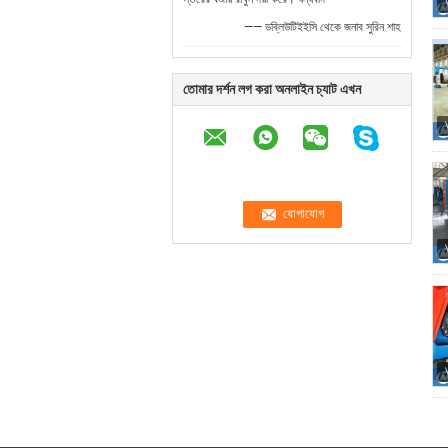
—— ডব্লিউটিইইসি থেকে জনাব সুরিন শাহ
তোমার দর্শন লগ করা অনলাইন চ্যাট এখন