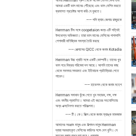
আমরা Herrman গ্রুপ থেকে অনেক মেশিন কেনা এবং
আমরা একটি ভাল মানের পৌঁছেছে এবং ভাল মেশিন করতে
ক্রমাগত প্রচেষ্টার আশা করি যে বুঝতে।
—— পলি ক্যাব জেলার রাজুরকে
Herrman টিম সঙ্গে coopetaion জন্য এটি সত্যিই
উপভোগ্য অভিজ্ঞতা। তারা ভাল মানের মেশিনের পাশাপাশি
পেশাদারী বাণিজ্যিক সমস্যা তৈরি করছে
—— নেক্সাসের QICC থেকে জনাব Kotadia
Herrman উচ্চ খ্যাতি সঙ্গে একটি কোম্পানী। তাদের খুব
ভাল পরে বিক্রয় পরিষেবা দল আছে। আপনি তাদের কাছ
থেকে সবসময় সময়মত এবং ইতিবাচক প্রতিক্রিয়া পেতে
পারেন।
—— হাভেলস থেকে জনাব মহেশ
Herrman সমাধান খুঁজে পেতে খুব সহায়ক, দক্ষ, দক্ষ
এবং নমনীয় প্রমাণিত। আমরা এই বছরের সহযোগিতায়
অন্য এক্সটেনশন করতে পরিকল্পনা।
—— টি। কে। ডিক্স থেকে জনাব ফ্রাঙ্ক মাকজাক
আমাদের সরঞ্জাম মানুষ এবং উত্পাদন মানুষ Herrman
দ্বারা সরবরাহকৃত মেশিনের কারিগর সঙ্গে বেশ খুশি। যে
স্তরের বজায় রাখুন দয়া করে। ধন্যবাদ