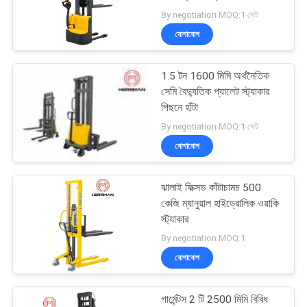
By negotiation MOQ:1 সেট
গোপনীয়তা
যোগাযোগ
নীতি
30
1.5 টন 1600 মিমি অর্থনৈতিক
কেবল অস্ত্র সরবরাহ মেশিন
সেমি বৈদ্যুতিক প্যালেট স্ট্যাকার
পিছনে হাঁটা
By negotiation MOQ:1 সেট
যোগাযোগ
ঝালাই ফিক্সড কাঁটাচামচ 500
29
কেজি ম্যানুয়াল হাইড্রোলিক ওয়াকি
স্ট্যাকার
তারের অঙ্কন মেশিন
By negotiation MOQ:1
যোগাযোগ
গার্মেন্টস 2 টি 2500 মিমি বিবিধ