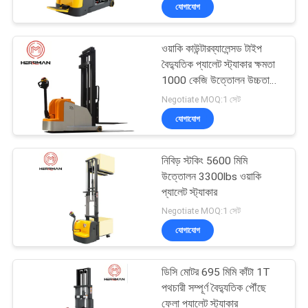
যোগাযোগ
নিয়ন্ত্রণ
ওয়াকি কাউন্টারব্যালেন্সড টাইপ
যোগাযোগ
46
বৈদ্যুতিক প্যালেট স্ট্যাকার ক্ষমতা
করুন
1000 কেজি উত্তোলন উচ্চতা
ফাইবার অপটিক ক্যাবল
2500 মিমি
Negotiate MOQ:1 সেট
মেকিং মেশিন
যোগাযোগ
খবর
নিবিড় স্টকিং 5600 মিমি
উদ্ধৃতির
উত্তোলন 3300lbs ওয়াকি
জন্য
প্যালেট স্ট্যাকার
24
Negotiate MOQ:1 সেট
আবেদন
যোগাযোগ
তারের এক্সট্রুশন মেশিন
সাইট
ডিসি মোটর 695 মিমি কাঁটা 1T
ম্যাপ
পথচারী সম্পূর্ণ বৈদ্যুতিক পৌঁছে
ফেলা প্যালেট স্ট্যাকার