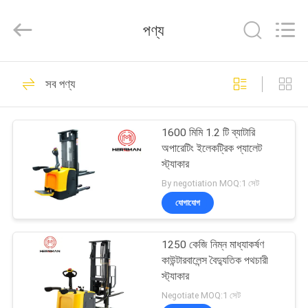
Machinery
Co.,ltd.
All
পণ্য
Rights
Reserved.
Developed
by
বাড়ি
ECER
109
সব পণ্য
ওয়্যার কেবেল মেশিন
পণ্য
1600 মিমি 1.2 টি ব্যাটারি
অপারেটিং ইলেকট্রিক প্যালেট
আমাদের
স্ট্যাকার
সম্পর্কে
By negotiation MOQ:1 সেট
যোগাযোগ
146
কারখানা
1250 কেজি নিম্ন মাধ্যাকর্ষণ
ভ্রমণ
কেবল স্ট্রেংডিং মেশিন
কাউন্টারবালেন্স বৈদ্যুতিক পথচারী
স্ট্যাকার
মান
Negotiate MOQ:1 সেট