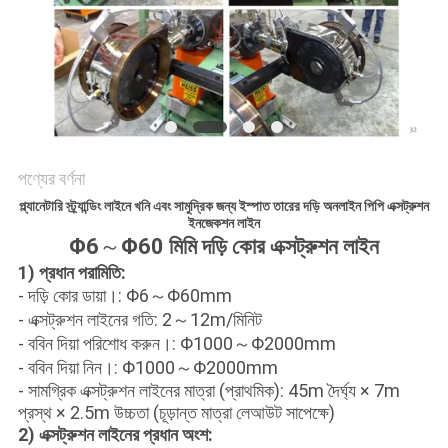
PRIVACY
POLICY
পণ্যের বর্ণনা
প্ল্যানেটারি স্ট্র্যান্ডিং লাইনে খনি এবং সামুদ্রিক জন্য ইস্পাত তারের দড়ি অনলাইন পিপি এক্সট্রুশন
ইনজেকশন লাইন
Φ6
～
Φ60 মিমি দড়ি কোর এক্সট্রুশন লাইন
1) প্রধান পরামিতি:
- দড়ি কোর ডায়া।: Φ6～Φ60mm
- এক্সট্রুশন লাইনের গতি: 2～12m/মিনিট
- ববিন দিয়া পরিশোধ করুন।: Φ1000～Φ2000mm
- ববিন দিয়া নিন।: Φ1000～Φ2000mm
- সামগ্রিক এক্সট্রুশন লাইনের মাত্রা (প্রাথমিক): 45m দৈর্ঘ্য × 7m
প্রস্থ × 2.5m উচ্চতা (চূড়ান্ত মাত্রা লেআউট সাপেক্ষে)
2) এক্সট্রুশন লাইনের প্রধান অংশ: