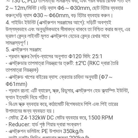
～130℃, PLD তাপমাত্রা সামঞ্জস্য করা, এবং গরম করার রৈখিক গতি হল
2～12m/মিনিট।দড়ি ব্যাস Φ6～Φ30mm, ছোট হিটার ব্যবহার
করুন;দড়ি ব্যাস Φ30～Φ60mm, বড় হিটার ব্যবহার করুন।
4. গাইডিং ইউনিট (এক্সট্রুশন সরঞ্জামের আগে): দড়িটি অবশ্যই
উল্লম্বভাবে এবং অনুভূমিকভাবে সীমাবদ্ধ থাকবে তা নিশ্চিত করার জন্য, এর
ভ্রমণ কেন্দ্র লাইনটি মূলত এক্সট্রুশন হেডের কেন্দ্র রেখার সাথে
সামঞ্জস্যপূর্ণ।
5. এক্সট্রুশন সরঞ্জাম:
- প্রধান স্ক্রুর দৈর্ঘ্য-ব্যাসের অনুপাত Φ120 মিমি: 25:1
- এক্সট্রুডার তাপমাত্রা নিয়ন্ত্রণের ত্রুটি: ±2℃ (RKC দ্বারা তৈরি
তাপমাত্রা নিয়ন্ত্রক)
- এক্সট্রুড খাপের বাইরের ব্যাস: ক্রেতার চাহিদা অনুযায়ী (Φ7～
Φ61mm)
- প্রধান রচনা: এটি ব্যারেল, স্ক্রু, রিডুসার, এক্সট্রুশন হেড ক্ল্যাম্পিং ইউনিট,
ফ্যান ইত্যাদি নিয়ে গঠিত।
- বিএম স্ক্রু ব্যবহার করে, কাঠামোটি বিশেষভাবে পিপি এবং পিই তারের
উপাদানের জন্য ব্যবহৃত হয়।
- মোটর: Z4-132kW DC মোটর ব্যবহার করে, 1500 RPM
- Reducer: হার্ড পৃষ্ঠ গিয়ার দ্বারা সংক্রমণ
- এক্সট্রুশন ভলিউম: PE উপাদান 350kg/h
- অটো-ড্রাইং ফিডিং: শুকানোর ক্ষমতা 200kg/h