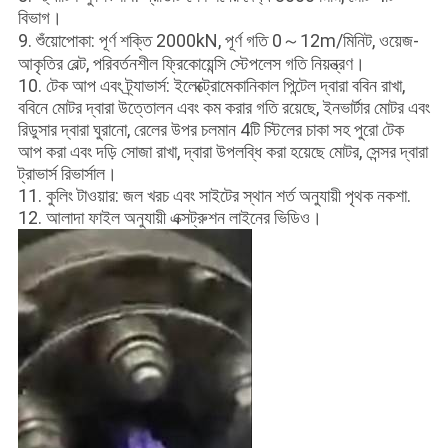
বিভাগ।
9. শুঁয়োপোকা: পূর্ণ শক্তি 2000kN, পূর্ণ গতি 0～12m/মিনিট, ওয়েজ-
আকৃতির বেল্ট, পরিবর্তনশীল ফ্রিকোয়েন্সি স্টেপলেস গতি নিয়ন্ত্রণ।
10. টেক আপ এবং ট্র্যাভার্স: ইলেক্ট্রোমেকানিকাল পিন্টেল দ্বারা ববিন রাখা,
ববিনে মোটর দ্বারা উত্তোলন এবং কম করার গতি রয়েছে, ইনভার্টার মোটর এবং
রিডুসার দ্বারা ঘুরানো, রেলের উপর চলমান 4টি স্টিলের চাকা সহ পুরো টেক
আপ করা এবং দড়ি সোজা রাখা, দ্বারা উপলব্ধি করা হয়েছে মোটর, সেন্সর দ্বারা
ট্রাভার্স রিভার্সাল।
11. কুলিং টাওয়ার: জল খরচ এবং সাইটের স্থান শর্ত অনুযায়ী পৃথক নকশা.
12. আলাদা ফাইল অনুযায়ী এক্সট্রুশন লাইনের ভিডিও।