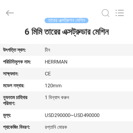
Machinery
Co.,ltd.
All
Rights
Reserved.
তারের এক্সট্রুশন মেশিন
Developed
by
ECER
6 মিমি তারের এক্সট্রুডার মেশিন
বাড়ি
পণ্য
উৎপত্তি স্থল:
চীন
পরিচিতিমুলক নাম:
HERRMAN
আমাদের
সাক্ষ্যদান:
CE
সম্পর্কে
মডেল নম্বার:
120mm
ন্যূনতম চাহিদার
1 বিন্যাস করুন
কারখানা
পরিমাণ:
ভ্রমণ
মূল্য:
USD290000~USD490000
প্যাকেজিং বিবরণ:
রপ্তানি মোরক
মান