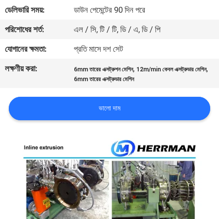
নিয়ন্ত্রণ
ডেলিভারি সময়:
ডাউন পেমেন্টের 90 দিন পরে
পরিশোধের শর্ত:
এল / সি, টি / টি, ডি / এ, ডি / পি
যোগাযোগ
যোগানের ক্ষমতা:
প্রতি মাসে দশ সেট
করুন
লক্ষণীয় করা:
,
,
6mm তারের এক্সট্রুশন মেশিন
12m/min কেবল এক্সট্রুডার মেশিন
6mm তারের এক্সট্রুডার মেশিন
খবর
ভালো দাম
উদ্ধৃতির
জন্য
আবেদন
সাইট
ম্যাপ