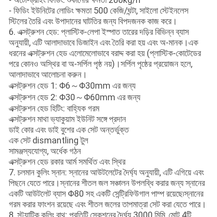
- ফিডিং ইউনিটের লোডিং ক্ষমতা 500 কেজি/ঘন্টা, সাইলো স্টেইনলেস
স্টিলের তৈরি এবং উপাদানের ঘাটতির জন্য বিপদজনক কাজ করে।
6. এক্সট্রুশন হেড: প্লাস্টিক-লেপা ইস্পাত তারের দড়ির বিভিন্ন ব্যাস
অনুযায়ী, এটি আলাদাভাবে ডিজাইন এবং তৈরি করা হয় এবং অ-মানক।এক
ধরনের এক্সট্রুশন হেড এলোমেলোভাবে বরাদ্দ করা হয় (প্লাস্টিক-কোটেডের
পরে কোনও অস্থির বা অ-সর্পিল পৃষ্ঠ নয়)।সর্পিল পৃষ্ঠের প্রয়োজন হলে,
আলাদাভাবে আলোচনা করুন।
এক্সট্রুশন হেড 1: Φ6～Φ30mm এর জন্য
এক্সট্রুশন হেড 2: Φ30～Φ60mm এর জন্য
এক্সট্রুশন হেড হিটিং: বাহ্যিক গরম
এক্সট্রুশন মাথা ভ্যাকুয়াম ইউনিট সঙ্গে প্রদান
ডাই কোর এবং ডাই বুশের এক সেট অন্তর্ভুক্ত
এক সেট dismantling টুল
সামঞ্জস্যযোগ্য, অর্ধেক গঠন
এক্সট্রুশন হেড রকার আর্ম সমর্থিত এবং স্থির
7. চলমান কুলিং স্নান: স্নানের আউটলেটের দৈর্ঘ্য অনুযায়ী, এটি এগিয়ে এবং
পিছনে যেতে পারে।স্নানের শীতল জল সঞ্চালন উপলব্ধি করার জন্য স্নানের
একটি আউটলেট ব্যাস Φ80 সহ একটি সেন্ট্রিফিউগাল পাম্প রয়েছে৷স্নানের
গরম করার ফাংশন রয়েছে এবং শীতল জলের তাপমাত্রা সেট করা যেতে পারে।
8. স্ট্যাটিক কুলিং বাথ: প্রতিটি সেকশনের দৈর্ঘ্য 3000 মিমি, মোট 4টি