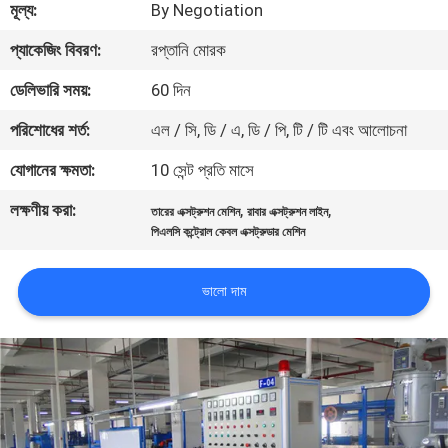
মূল্য:
By Negotiation
নিয়ন্ত্রণ
প্যাকেজিং বিবরণ:
রপ্তানি মোরক
যোগাযোগ
ডেলিভারি সময়:
60 দিন
করুন
পরিশোধের শর্ত:
এল / সি, ডি / এ, ডি / পি, টি / টি এবং আলোচনা
যোগানের ক্ষমতা:
10 সেন্ট প্রতি মাসে
খবর
লক্ষণীয় করা:
,
,
তারের এক্সট্রুশন মেশিন
রাবার এক্সট্রুশন লাইন
পিএলসি কন্ট্রোল কেবল এক্সট্রুডার মেশিন
উদ্ধৃতির
জন্য
ভালো দাম
আবেদন
সাইট
ম্যাপ