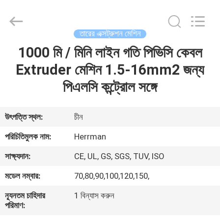
Machinery
Co.,ltd.
All
Rights
Reserved.
তারের এক্সট্রুশন মেশিন
Developed
by
ECER
1000 মি / মিনি লাইন গতি পিভিসি কেবল
বাড়ি
Extruder মেশিন 1.5-16mm2 জন্য
পণ্য
পিএলসি কন্ট্রোল সঙ্গে
আমাদের
উৎপত্তি স্থল:
চীন
সম্পর্কে
পরিচিতিমুলক নাম:
Herrman
সাক্ষ্যদান:
CE, UL, GS, SGS, TUV, ISO
কারখানা
মডেল নম্বার:
70,80,90,100,120,150,
ভ্রমণ
ন্যূনতম চাহিদার
1 বিন্যাস করুন
পরিমাণ:
মান