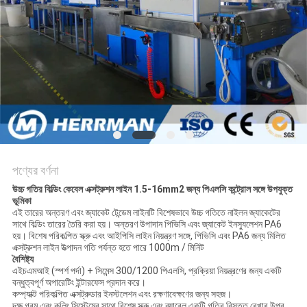
PRIVACY
POLICY
পণ্যের বর্ণনা
উচ্চ গতির বিল্ডিং কেবেল এক্সট্রুশন লাইন 1.5-16mm2 জন্য পিএলসি কন্ট্রোল সঙ্গে উপযুক্ত
ভূমিকা
এই তারের অন্তরণ এবং জ্যাকেট টেন্ডেম লাইনটি বিশেষভাবে উচ্চ গতিতে নাইলন জ্যাকেটের
সাথে বিল্ডিং তারের তৈরি করা হয়। অন্তরণ উপাদান পিভিসি এবং জ্যাকেট ইনস্যুলেশন PA6
হয়। বিশেষ পরিকল্পিত স্ক্রু এবং আইপিসি লাইন নিয়ন্ত্রণ সঙ্গে, পিভিসি এবং PA6 জন্য মিলিত
এক্সট্রুশন লাইন উত্পাদন গতি পর্যন্ত হতে পারে 1000m / মিনিট
বৈশিষ্ট্য
এইচএমআই (স্পর্শ পর্দা) + সিমেন্স 300/1200 পিএলসি, প্রক্রিয়া নিয়ন্ত্রণের জন্য একটি
বন্ধুত্বপূর্ণ অপারেটিং ইন্টারফেস প্রদান করে।
কম্প্যাক্ট পরিকল্পিত এক্সট্রুডার ইনস্টলেশন এবং রক্ষণাবেক্ষণের জন্য সহজ।
দক্ষ গরম এবং কুলিং সিস্টেমের সাথে বিশেষ স্ক্রু এবং ব্যারেল একটি গতির বিস্তৃত রেখার উপর