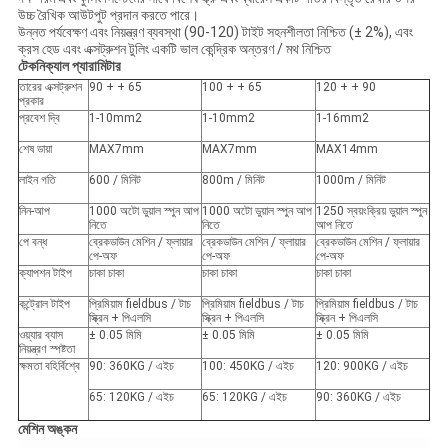
উচ্চ রৈখিক আউটপুট প্রদান করতে পারে।
উন্নত পর্যবেক্ষণ এবং নিয়ন্ত্রণ ব্যবস্থা (90-120) টাইট সহনশীলতা নিশ্চিত (± 2%), এবং
ক্রস হেড এবং এক্সট্রুশন টুলিং একটি ভাল কেন্দ্রিক অন্তরণ / মথ নিশ্চিত
টেকনিক্যাল প্যারামিটার
তারের এক্সট্রুশন
90 + + 65
100 + + 65
120 + + 90
প্রকার
প্রবেশ দ্বি
1-10mm2
1-10mm2
1-16mm2
শেষ ডায়া
MAX7mm
MAX7mm
MAX14mm
লাইন গতি
600 / মিনিট
800m / মিনিট
1000m / মিনিট
নিন-আপ
1000 অটো ডুয়াল স্পুন আপ
1000 অটো ডুয়াল স্পুন আপ
1250 স্বয়ংক্রিয় ডুয়াল স্পুন
নিতে
নিতে
আপ নিতে
পে বন্ধ
ব্রেকডাউন মেশিন / ফ্লায়ার
ব্রেকডাউন মেশিন / ফ্লায়ার
ব্রেকডাউন মেশিন / ফ্লায়ার
পে-অফ
পে-অফ
পে-অফ
ক্যাপশন টাইপ
চাকা চাকা
চাকা চাকা
চাকা চাকা
কন্ট্রোল টাইপ
প্রিমিয়াম fieldbus / টাচ
প্রিমিয়াম fieldbus / টাচ
প্রিমিয়াম fieldbus / টাচ
স্ক্রিন + পিএলসি
স্ক্রিন + পিএলসি
স্ক্রিন + পিএলসি
ওয়্যার ব্যাস
± 0.05 মিমি
± 0.05 মিমি
± 0.05 মিমি
নিয়ন্ত্রণ স্পষ্টতা
ক্ষমতা বহির্বিশ্বে
90: 360KG / এইচ
100: 450KG / এইচ
120: 900KG / এইচ
65: 120KG / এইচ
65: 120KG / এইচ
90: 360KG / এইচ
মেশিন অঙ্কন