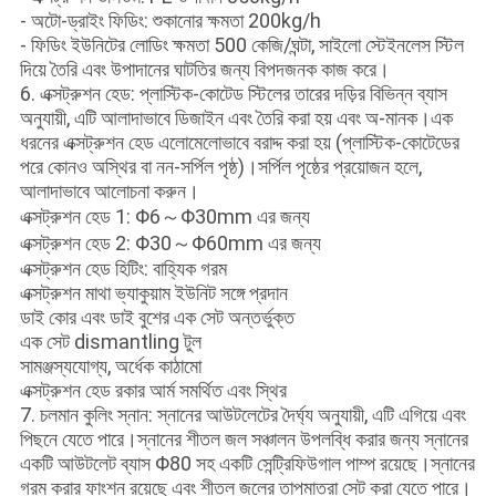
- অটো-ড্রাইং ফিডিং: শুকানোর ক্ষমতা 200kg/h
- ফিডিং ইউনিটের লোডিং ক্ষমতা 500 কেজি/ঘন্টা, সাইলো স্টেইনলেস স্টিল
দিয়ে তৈরি এবং উপাদানের ঘাটতির জন্য বিপদজনক কাজ করে।
6. এক্সট্রুশন হেড: প্লাস্টিক-কোটেড স্টিলের তারের দড়ির বিভিন্ন ব্যাস
অনুযায়ী, এটি আলাদাভাবে ডিজাইন এবং তৈরি করা হয় এবং অ-মানক।এক
ধরনের এক্সট্রুশন হেড এলোমেলোভাবে বরাদ্দ করা হয় (প্লাস্টিক-কোটেডের
পরে কোনও অস্থির বা নন-সর্পিল পৃষ্ঠ)।সর্পিল পৃষ্ঠের প্রয়োজন হলে,
আলাদাভাবে আলোচনা করুন।
এক্সট্রুশন হেড 1: Φ6～Φ30mm এর জন্য
এক্সট্রুশন হেড 2: Φ30～Φ60mm এর জন্য
এক্সট্রুশন হেড হিটিং: বাহ্যিক গরম
এক্সট্রুশন মাথা ভ্যাকুয়াম ইউনিট সঙ্গে প্রদান
ডাই কোর এবং ডাই বুশের এক সেট অন্তর্ভুক্ত
এক সেট dismantling টুল
সামঞ্জস্যযোগ্য, অর্ধেক কাঠামো
এক্সট্রুশন হেড রকার আর্ম সমর্থিত এবং স্থির
7. চলমান কুলিং স্নান: স্নানের আউটলেটের দৈর্ঘ্য অনুযায়ী, এটি এগিয়ে এবং
পিছনে যেতে পারে।স্নানের শীতল জল সঞ্চালন উপলব্ধি করার জন্য স্নানের
একটি আউটলেট ব্যাস Φ80 সহ একটি সেন্ট্রিফিউগাল পাম্প রয়েছে।স্নানের
গরম করার ফাংশন রয়েছে এবং শীতল জলের তাপমাত্রা সেট করা যেতে পারে।