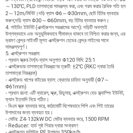
～130℃, PLD তাপমাত্রা সামঞ্জস্য করা, এবং গরম করার রৈখিক গতি হল
2～12m/মিনিট।দড়ি ব্যাস Φ6～Φ30mm, ছোট হিটার ব্যবহার
করুন;দড়ি ব্যাস Φ30～Φ60mm, বড় হিটার ব্যবহার করুন।
4. গাইডিং ইউনিট (এক্সট্রুশন সরঞ্জামের আগে): দড়িটি অবশ্যই
উল্লম্বভাবে এবং অনুভূমিকভাবে সীমাবদ্ধ থাকবে তা নিশ্চিত করার জন্য, এর
ভ্রমণ কেন্দ্র লাইনটি মূলত এক্সট্রুশন হেডের কেন্দ্র লাইনের সাথে
সামঞ্জস্যপূর্ণ।
5. এক্সট্রুশন সরঞ্জাম:
- প্রধান স্ক্রুর দৈর্ঘ্য-ব্যাস অনুপাত Φ120 মিমি: 25:1
- এক্সট্রুডার তাপমাত্রা নিয়ন্ত্রণের ত্রুটি: ±2℃ (RKC দ্বারা তৈরি
তাপমাত্রা নিয়ন্ত্রক)
- এক্সট্রুড খাপের বাইরের ব্যাস: ক্রেতার চাহিদা অনুযায়ী (Φ7～
Φ61mm)
- প্রধান রচনা: এটি ব্যারেল, স্ক্রু, রিডুসার, এক্সট্রুশন হেড ক্ল্যাম্পিং ইউনিট,
ফ্যান ইত্যাদি নিয়ে গঠিত।
- বিএম স্ক্রু ব্যবহার করে, কাঠামোটি বিশেষভাবে পিপি এবং পিই তারের
উপাদানের জন্য ব্যবহৃত হয়।
- মোটর: Z4-132kW DC মোটর ব্যবহার করে, 1500 RPM
- Reducer: হার্ড পৃষ্ঠ গিয়ার দ্বারা সংক্রমণ
- এক্সট্রুশন ভলিউম: PE উপাদান 350kg/h