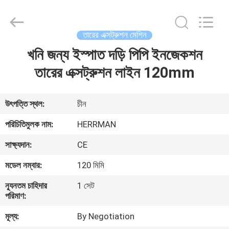
Machinery
Co.,ltd.
All
Rights
Reserved.
তারের এক্সট্রুশন মেশিন
Developed
by
ECER
খনি জন্য ইস্পাত দড়ি পিপি ইনজেকশন
বাড়ি
তারের এক্সট্রুশন লাইন 120mm
পণ্য
উৎপত্তি স্থল:
চীন
আমাদের
পরিচিতিমুলক নাম:
HERRMAN
সম্পর্কে
সাক্ষ্যদান:
CE
মডেল নম্বার:
120 মিমি
কারখানা
ন্যূনতম চাহিদার
1 সেট
ভ্রমণ
পরিমাণ:
মূল্য:
By Negotiation
মান