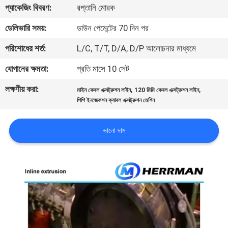
প্যাকেজিং বিবরণ:
রপ্তানি মোরক
নিয়ন্ত্রণ
ডেলিভারি সময়:
ডাউন পেমেন্টের 70 দিন পর
যোগাযোগ
পরিশোধের শর্ত:
L/C, T/T, D/A, D/P আলোচনার মাধ্যমে
করুন
যোগানের ক্ষমতা:
প্রতি মাসে 10 সেট
লক্ষণীয় করা:
,
,
মাইন কেবল এক্সট্রুশন লাইন
120 মিমি কেবল এক্সট্রুশন লাইন
খবর
পিপি ইনজেকশন ক্যাবল এক্সট্রুশন মেশিন
উদ্ধৃতির
ভালো দাম
জন্য
আবেদন
সাইট
ম্যাপ