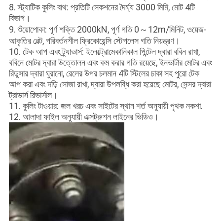
8. স্ট্যাটিক কুলিং বাথ: প্রতিটি সেকশনের দৈর্ঘ্য 3000 মিমি, মোট 4টি
বিভাগ।
9. শুঁয়োপোকা: পূর্ণ শক্তি 2000kN, পূর্ণ গতি 0～12m/মিনিট, ওয়েজ-
আকৃতির বেল্ট, পরিবর্তনশীল ফ্রিকোয়েন্সি স্টেপলেস গতি নিয়ন্ত্রণ।
10. টেক আপ এবং ট্র্যাভার্স: ইলেক্ট্রোমেকানিকাল পিন্টেল দ্বারা ববিন রাখা,
ববিনে মোটর দ্বারা উত্তোলন এবং কম করার গতি রয়েছে, ইনভার্টার মোটর এবং
রিডুসার দ্বারা ঘুরানো, রেলের উপর চলমান 4টি স্টিলের চাকা সহ পুরো টেক
আপ করা এবং দড়ি সোজা রাখা, দ্বারা উপলব্ধি করা হয়েছে মোটর, সেন্সর দ্বারা
ট্রাভার্স রিভার্সাল।
11. কুলিং টাওয়ার: জল খরচ এবং সাইটের স্থান শর্ত অনুযায়ী পৃথক নকশা.
12. আলাদা ফাইল অনুযায়ী এক্সট্রুশন লাইনের ভিডিও।