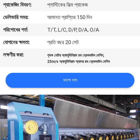
প্যাকেজিং বিবরণ:
প্লাস্টিকের ফিল্ম প্যাকেজ
নিয়ন্ত্রণ
ডেলিভারি সময়:
আমানত প্রাপ্তির 150 দিন
যোগাযোগ
পরিশোধের শর্ত:
T/T, L/C, D/P, D/A, O/A
করুন
যোগানের ক্ষমতা:
প্রতি বছর 20 সেট
লক্ষণীয় করা:
,
পৃথক মোটর অ্যালুমিনিয়াম রড ব্রেকডাউন মেশিন
খবর
25m/s অ্যালুমিনিয়াম অ্যালয় রড ব্রেকডাউন মেশিন
উদ্ধৃতির
ভালো দাম
জন্য
আবেদন
সাইট
ম্যাপ