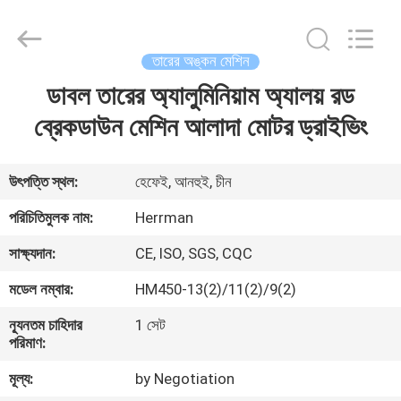
Machinery
Co.,ltd.
All
Rights
Reserved.
তারের অঙ্কন মেশিন
Developed
by
ECER
ডাবল তারের অ্যালুমিনিয়াম অ্যালয় রড
বাড়ি
ব্রেকডাউন মেশিন আলাদা মোটর ড্রাইভিং
পণ্য
উৎপত্তি স্থল:
হেফেই, আনহুই, চীন
আমাদের
পরিচিতিমুলক নাম:
Herrman
সম্পর্কে
সাক্ষ্যদান:
CE, ISO, SGS, CQC
মডেল নম্বার:
HM450-13(2)/11(2)/9(2)
কারখানা
ন্যূনতম চাহিদার
1 সেট
ভ্রমণ
পরিমাণ:
মূল্য:
by Negotiation
মান