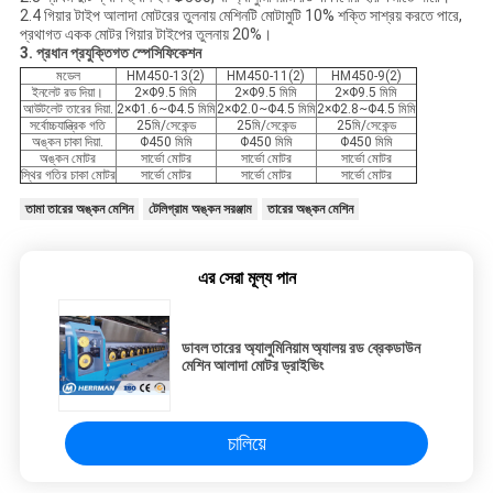
2.4 গিয়ার টাইপ আলাদা মোটরের তুলনায় মেশিনটি মোটামুটি 10% শক্তি সাশ্রয় করতে পারে,
প্রথাগত একক মোটর গিয়ার টাইপের তুলনায় 20%।
3. প্রধান প্রযুক্তিগত স্পেসিফিকেশন
মডেল
HM450-13(2)
HM450-11(2)
HM450-9(2)
ইনলেট রড দিয়া।
2×Φ9.5 মিমি
2×Φ9.5 মিমি
2×Φ9.5 মিমি
আউটলেট তারের দিয়া.
2×Φ1.6~Φ4.5 মিমি
2×Φ2.0~Φ4.5 মিমি
2×Φ2.8~Φ4.5 মিমি
সর্বোচ্চযান্ত্রিক গতি
25মি/সেকেন্ড
25মি/সেকেন্ড
25মি/সেকেন্ড
অঙ্কন চাকা দিয়া.
Φ450 মিমি
Φ450 মিমি
Φ450 মিমি
অঙ্কন মোটর
সার্ভো মোটর
সার্ভো মোটর
সার্ভো মোটর
স্থির গতির চাকা মোটর
সার্ভো মোটর
সার্ভো মোটর
সার্ভো মোটর
তামা তারের অঙ্কন মেশিন
টেলিগ্রাম অঙ্কন সরঞ্জাম
তারের অঙ্কন মেশিন
এর সেরা মূল্য পান
ডাবল তারের অ্যালুমিনিয়াম অ্যালয় রড ব্রেকডাউন
মেশিন আলাদা মোটর ড্রাইভিং
চালিয়ে