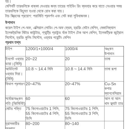
হয়।
মেশিনটি তারগুলিকে ধাক্কা দেওয়ার জন্য তারের গাইডিং রিং ব্যবহার করে যাতে নেওয়ার সময়
তারগুলিকে বিচ্যুত হওয়া থেকে রোধ করা যায়।
টাচ স্ক্রিনের প্রয়োগ: পরামিতি প্রদর্শন এবং সেট করা সুবিধাজনক।
উপাদান
কয়েল টাইপ পে-অফ, এক্সিয়াল লোডিং পে-অফ ফ্রেম, ড্রয়িং মেইন মেশিন, মেকানিক্যাল
ইলেকট্রনিক মিটার কাউন্টার, গ্যান্ট্রি গ্রাউন্ড র্যাক টাইপ টেক আপ মেশিন, ইলেকট্রিক কন্ট্রোল
সিস্টেম, ড্রয়িং কুলিং সিস্টেম, ওয়্যার পয়েন্টিং মেশিন
প্রধান তথ্য
টাইপ
1200/1+1000/4
1000/4
অঙ্কন
উপাদান
ইনলেট ওয়্যার
20~22
20
তামা
ডায়া।(মিমি)
আউটলেট
10.8 ~ 14.4 মিমি
10.8 ~ 14.4 মিমি
তামা রূপা
ওয়্যার দিয়া।
(মিমি)
বিভাগ প্রসারণ
20~47%
20~47%
Cu-Sn
কপার
ম্যাগনেসিয়াম
সর্বোচ্চঅঙ্কন
60
60
আল বা আল
গতি (মি/মিনিট)
খাদ ফ্ল্যাট তার
মোটর শক্তি
75 কিলোওয়াটের 1 পিসি,
75 কিলোওয়াটের 1 পিসি,
55 কিলোওয়াটের 4 পিসি,
55 কিলোওয়াটের 3 পিসি,
ডিসি
ডিসি
হ্রাসকারীর
80~200
80~140
অনুপাত