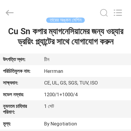
Machinery
Co.,ltd.
All
Rights
Reserved.
তারের অঙ্কন মেশিন
Developed
by
ECER
Cu Sn কপার ম্যাগনেসিয়ামের জন্য ওয়্যার
বাড়ি
ড্রয়িং প্ল্যান্টের সাথে যোগাযোগ করুন
পণ্য
উৎপত্তি স্থল:
চীন
আমাদের
পরিচিতিমুলক নাম:
Herrman
সম্পর্কে
সাক্ষ্যদান:
CE, UL, GS, SGS, TUV, ISO
মডেল নম্বার:
1200/1+1000/4
কারখানা
ন্যূনতম চাহিদার
1 সেট
ভ্রমণ
পরিমাণ:
মূল্য:
By Negotiation
মান