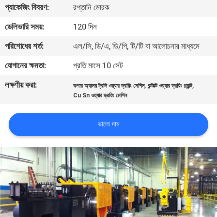
প্যাকেজিং বিবরণ:
রপ্তানি মোরক
নিয়ন্ত্রণ
ডেলিভারি সময়:
120 দিন
যোগাযোগ
পরিশোধের শর্ত:
এল/সি, ডি/এ, ডি/পি, টি/টি বা আলোচনার মাধ্যমে
করুন
যোগানের ক্ষমতা:
প্রতি মাসে 10 সেট
লক্ষণীয় করা:
,
,
কপার অ্যালয় ট্রলি ওয়্যার ড্রয়িং মেশিন
কন্টাক্ট ওয়্যার ড্রয়িং প্ল্যান্ট
খবর
Cu Sn ওয়্যার ড্রয়িং মেশিন
উদ্ধৃতির
ভালো দাম
জন্য
আবেদন
সাইট
ম্যাপ