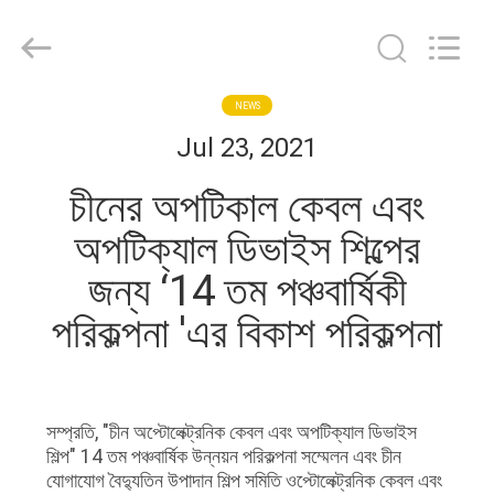
Machinery
Co.,ltd.
All
Rights
Reserved.
Developed
by
বাড়ি
NEWS
ECER
Jul 23, 2021
পণ্য
চীনের অপটিকাল কেবল এবং
অপটিক্যাল ডিভাইস শিল্পের
আমাদের
জন্য ‘14 তম পঞ্চবার্ষিকী
সম্পর্কে
পরিকল্পনা 'এর বিকাশ পরিকল্পনা
কারখানা
ভ্রমণ
সম্প্রতি, "চীন অপ্টোলেক্ট্রনিক কেবল এবং অপটিক্যাল ডিভাইস
শিল্প" 14 তম পঞ্চবার্ষিক উন্নয়ন পরিকল্পনা সম্মেলন এবং চীন
মান
যোগাযোগ বৈদ্যুতিন উপাদান শিল্প সমিতি ওপ্টোলেক্ট্রনিক কেবল এবং