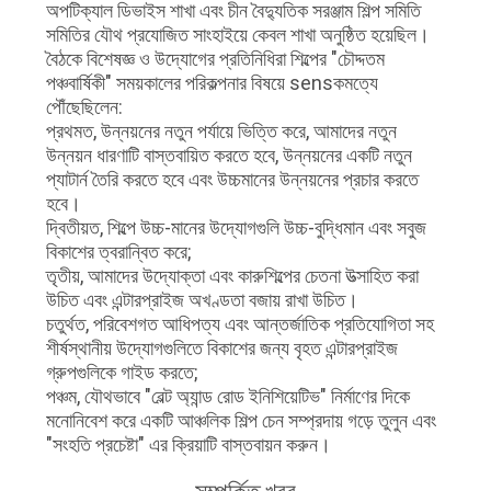
অপটিক্যাল ডিভাইস শাখা এবং চীন বৈদ্যুতিক সরঞ্জাম শিল্প সমিতি
নিয়ন্ত্রণ
সমিতির যৌথ প্রযোজিত সাংহাইয়ে কেবল শাখা অনুষ্ঠিত হয়েছিল।
বৈঠকে বিশেষজ্ঞ ও উদ্যোগের প্রতিনিধিরা শিল্পের "চৌদ্দতম
পঞ্চবার্ষিকী" সময়কালের পরিকল্পনার বিষয়ে sensকমত্যে
যোগাযোগ
পৌঁছেছিলেন:
করুন
প্রথমত, উন্নয়নের নতুন পর্যায়ে ভিত্তি করে, আমাদের নতুন
উন্নয়ন ধারণাটি বাস্তবায়িত করতে হবে, উন্নয়নের একটি নতুন
প্যাটার্ন তৈরি করতে হবে এবং উচ্চমানের উন্নয়নের প্রচার করতে
খবর
হবে।
দ্বিতীয়ত, শিল্পে উচ্চ-মানের উদ্যোগগুলি উচ্চ-বুদ্ধিমান এবং সবুজ
বিকাশের ত্বরান্বিত করে;
উদ্ধৃতির
তৃতীয়, আমাদের উদ্যোক্তা এবং কারুশিল্পের চেতনা উত্সাহিত করা
উচিত এবং এন্টারপ্রাইজ অখণ্ডতা বজায় রাখা উচিত।
জন্য
চতুর্থত, পরিবেশগত আধিপত্য এবং আন্তর্জাতিক প্রতিযোগিতা সহ
আবেদন
শীর্ষস্থানীয় উদ্যোগগুলিতে বিকাশের জন্য বৃহত এন্টারপ্রাইজ
গ্রুপগুলিকে গাইড করতে;
পঞ্চম, যৌথভাবে "বেল্ট অ্যান্ড রোড ইনিশিয়েটিভ" নির্মাণের দিকে
সাইট
মনোনিবেশ করে একটি আঞ্চলিক শিল্প চেন সম্প্রদায় গড়ে তুলুন এবং
"সংহতি প্রচেষ্টা" এর ক্রিয়াটি বাস্তবায়ন করুন।
ম্যাপ