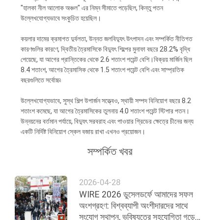
নিয়ন্ত্রণ
"হালকা নীল আলোক অঞ্চল" এর নিম্ন সীমাতে পড়েছিল, কিন্তু পতন
উল্লেখযোগ্যভাবে সংকুচিত হয়েছিল।
কয়লার দামের ক্রমাগত দুর্বলতা, উন্নত জলবিদ্যুৎ উৎপাদন এবং সম্পর্কিত নীতিগত
যোগাযোগ
কারণগুলির কারণে, দ্বিতীয় ত্রৈমাসিকে বিদ্যুৎ শিল্পের মুনাফা বছরে 28.2% বৃদ্ধি
করুন
পেয়েছে, যা আগের প্রান্তিকের থেকে 2.6 শতাংশ পয়েন্ট বেশি।বিক্রয় মার্জিন ছিল
8.4 শতাংশ, আগের ত্রৈমাসিক থেকে 1.5 শতাংশ পয়েন্ট বেশি এবং সাম্প্রতিক
বছরগুলিতে সর্বোচ্চ৷
খবর
উল্লেখযোগ্যভাবে, সুস্থ শিল্প উপার্জন সত্ত্বেও, স্থায়ী সম্পদ বিনিয়োগ বছরে 8.2
শতাংশ কমেছে, যা আগের ত্রৈমাসিকের তুলনায় 4.0 শতাংশ পয়েন্ট স্টিপার পতন।
উদ্ধৃতির
উন্নয়নের বর্তমান পর্যায়ে, বিদ্যুৎ সরবরাহ এবং পাওয়ার গ্রিডের ক্ষেত্রে চীনের জন্য
একটি নির্দিষ্ট বিনিয়োগ স্কেল বজায় রাখা এখনও প্রয়োজন।
জন্য
সম্পর্কিত খবর
আবেদন
2026-04-28
সাইট
WIRE 2026 ডুসেলডর্ফে আমাদের সফল
ম্যাপ
অংশগ্রহণ: বিশ্বব্যাপী অংশীদারদের সাথে
সংযোগ স্থাপন, ভবিষ্যতের সহযোগিতা গড়ে