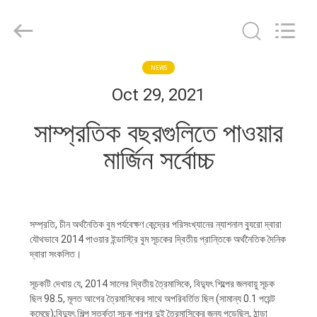
Machinery
Co.,ltd.
All
Rights
Reserved.
Developed
by
ECER
বাড়ি
NEWS
Oct 29, 2021
পণ্য
সাম্প্রতিক বছরগুলিতে পাওয়ার
মার্জিন সর্বোচ্চ
আমাদের
সম্পর্কে
সম্প্রতি, চীন অর্থনৈতিক বুম পর্যবেক্ষণ কেন্দ্রের পরিসংখ্যানের ন্যাশনাল ব্যুরো দ্বারা
কারখানা
যৌথভাবে 2014 পাওয়ার ইন্ডাস্ট্রি বুম সূচকের দ্বিতীয় প্রান্তিকে অর্থনৈতিক দৈনিক
দ্বারা সংকলিত।
ভ্রমণ
সূচকটি দেখায় যে, 2014 সালের দ্বিতীয় ত্রৈমাসিকে, বিদ্যুৎ শিল্পের জলবায়ু সূচক
ছিল 98.5, মূলত আগের ত্রৈমাসিকের সাথে অপরিবর্তিত ছিল (সামান্য 0.1 পয়েন্ট
মান
কমেছে);বিদ্যুৎ শিল্প সতর্কতা সূচক পরপর দুই ত্রৈমাসিকের জন্য পড়েছিল, ঠান্ডা