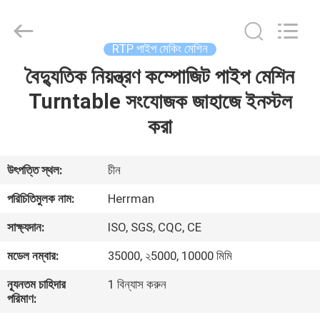
Machinery
Co.,ltd.
All
Rights
Reserved.
RTP পাইপ মেকিং মেশিন
Developed
by
ECER
বৈদ্যুতিক নিয়ন্ত্রণ কম্পোজিট পাইপ মেশিন
বাড়ি
Turntable সংযোজক জাহাজে ইনস্টল
পণ্য
করা
আমাদের
উৎপত্তি স্থল:
চীন
সম্পর্কে
পরিচিতিমুলক নাম:
Herrman
সাক্ষ্যদান:
ISO, SGS, CQC, CE
কারখানা
মডেল নম্বার:
35000, ২5000, 10000 মিমি
ভ্রমণ
ন্যূনতম চাহিদার
1 বিন্যাস করুন
পরিমাণ:
মান