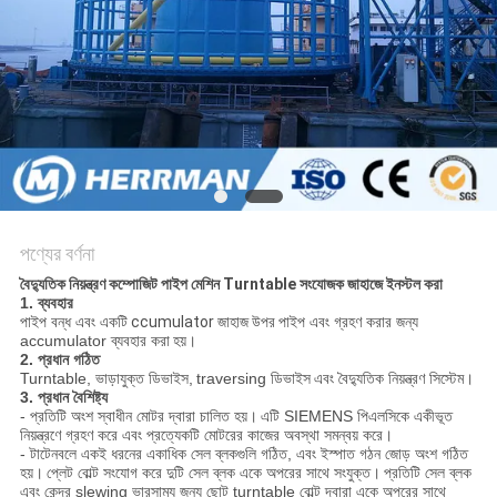
গোপনীয়তা
নীতি
পণ্যের বর্ণনা
বৈদ্যুতিক নিয়ন্ত্রণ কম্পোজিট পাইপ মেশিন Turntable সংযোজক জাহাজে ইনস্টল করা
1. ব্যবহার
পাইপ বন্ধ এবং একটি
ccumulator জাহাজ উপর
পাইপ এবং গ্রহণ করার জন্য
accumulator ব্যবহার করা
হয়।
2. প্রধান গঠিত
Turntable, ভাড়াযুক্ত ডিভাইস,
traversing ডিভাইস
এবং বৈদ্যুতিক নিয়ন্ত্রণ সিস্টেম।
3. প্রধান বৈশিষ্ট্য
- প্রতিটি অংশ স্বাধীন মোটর দ্বারা চালিত হয়।
এটি SIEMENS পিএলসিকে একীভূত
নিয়ন্ত্রণে গ্রহণ করে এবং প্রত্যেকটি মোটরের কাজের অবস্থা সমন্বয় করে।
- টাটেনবলে একই ধরনের একাধিক সেল ব্লকগুলি গঠিত, এবং ইস্পাত গঠন জোড় অংশ গঠিত
হয়।
প্লেট বোল্ট সংযোগ করে দুটি সেল ব্লক একে অপরের সাথে সংযুক্ত।
প্রতিটি সেল ব্লক
এবং কেন্দ্র slewing ভারসাম্য জন্য ছোট turntable বোল্ট দ্বারা একে অপরের সাথে