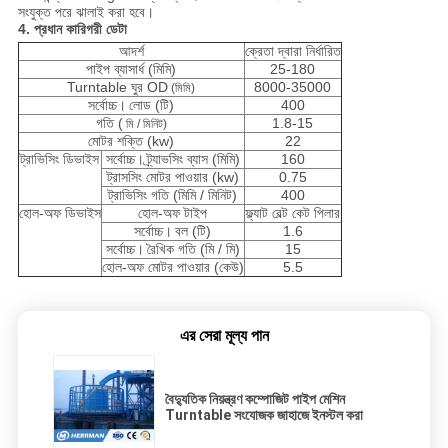
সংযুক্ত পরে ঝালাই করা হবে।
4. প্রধান কারিগরী ডেটা
আদর্শ
ক্রেতা দ্বারা নির্ধারিত
পাইপ ব্যাসার্ধ (মিমি)
25-180
Turntable ঘুর OD
8000-35000
(মিমি)
সর্বোচ্চ।
লোড (টি)
400
গতি (
1.8-15
মি / মিনিট)
মোটর শক্তি (kw)
22
ট্রাভিসিং ডিভাইস
সর্বোচ্চ।
ট্র্যাভসিং ব্যাস (মিমি)
160
ট্রাসসিং মোটর পাওয়ার (kw)
0.75
ট্রাভিসিং গতি (মিমি / মিনিট)
400
হোল-অফ ডিভাইস
হোল-অফ টাইপ
ফ্ল্যাট বেল্ট কেট পিলার
সর্বোচ্চ।
বল (টি)
1.6
সর্বোচ্চ।
রৈখিক গতি (মি / মি)
15
হোল-অফ মোটর পাওয়ার (কেউ)
5.5
এর সেরা মূল্য পান
বৈদ্যুতিক নিয়ন্ত্রণ কম্পোজিট পাইপ মেশিন
Turntable সংযোজক জাহাজে ইনস্টল করা