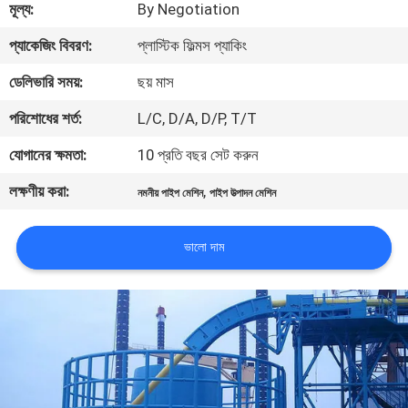
মূল্য:
By Negotiation
নিয়ন্ত্রণ
প্যাকেজিং বিবরণ:
প্লাস্টিক ফিল্মস প্যাকিং
যোগাযোগ
ডেলিভারি সময়:
ছয় মাস
করুন
পরিশোধের শর্ত:
L/C, D/A, D/P, T/T
যোগানের ক্ষমতা:
10 প্রতি বছর সেট করুন
খবর
লক্ষণীয় করা:
,
নমনীয় পাইপ মেশিন
পাইপ উত্পাদন মেশিন
উদ্ধৃতির
ভালো দাম
জন্য
আবেদন
সাইট
ম্যাপ