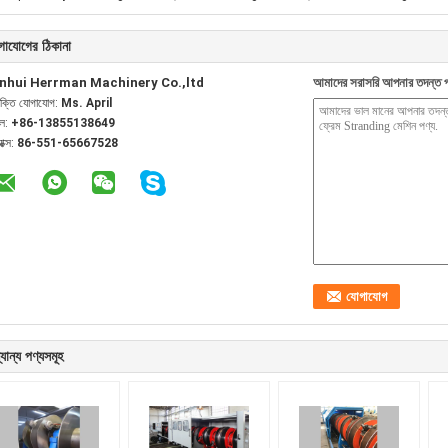
গাযোগের ঠিকানা
nhui Herrman Machinery Co.,ltd
আমাদের সরাসরি আপনার তদন্ত প
যক্তি যোগাযোগ:
Ms. April
েল:
+86-13855138649
যাক্স:
86-551-65667528
যান্য পণ্যসমূহ