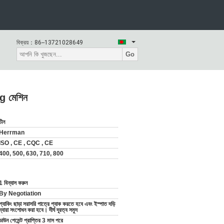
বিক্রয়：
86--13721028649
Go
ng মেশিন
চীন
Herrman
ISO , CE , CQC , CE
400, 500, 630, 710, 800
1 বিন্যাস করুন
By Negotiation
প্যাকিং ছাড়া সরাসরি পাত্রে প্যাক করতে হবে এবং ইস্পাত দড়ি
দ্বারা সংশোধন করা হবে। দীর্ঘ দূরত্ব সমুদ
ডাউন পেমেন্ট প্রাপ্তির 3 মাস পরে