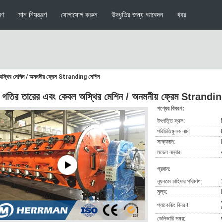
মণ
মান নিয়ন্ত্রণ
যোগাযোগ করুন
উদ্ধৃতির জন্য আবেদন
খবর
 অস্থির মেশিন / অনমনীয় ফ্রেম Stranding মেশিন
চ গতির তারের এবং কেবল অস্থির মেশিন / অনমনীয় ফ্রেম Strandi
পণ্যের বিবরণ:
উৎপত্তি স্থল:
পরিচিতিমুলক নাম:
সাক্ষ্যদান:
মডেল নম্বার:
প্রদান:
ন্যূনতম চাহিদার পরিমাণ:
মূল্য:
প্যাকেজিং বিবরণ:
ডেলিভারি সময়: