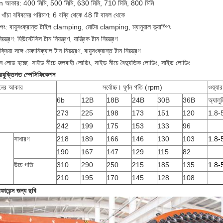
n আকার: 400 মিমি, 500 মিমি, 630 মিমি, 710 মিমি, 800 মিমি
খাঁচা ববিবনের পরিমাণ: 6 বব্বি থেকে 48 টি বাবল থেকে
াম্পিং: বায়ুসংক্রান্ত টাইপ clamping, মোটর clamping, ম্যানুয়াল ক্ল্যাম্পিং
য়ন্ত্রণ: হিউস্টেসিস টান নিয়ন্ত্রণ, যান্ত্রিক টান নিয়ন্ত্রণ
্রিয়া সঙ্গে মেকানিক্যাল টান নিয়ন্ত্রণ, বায়ুসংক্রান্ত টান নিয়ন্ত্রণ
িন লোড হচ্ছে: সাইড নীচে জলবাহী লোডিং, সাইড নীচে বৈদ্যুতিক লোডিং, সাইড লোডিং
্রযুক্তিগত স্পেসিফিকেশন
নের আকার
সর্বোচ্চ।
ঘূর্ণন গতি (rpm)
ওয়্যা
6b
12B
18B
24B
30B
36B
অ্যালুম
273
225
198
173
151
120
1.8-
242
199
175
153
133
96
সাধারণ
218
189
166
146
130
103
1.8-
190
167
147
129
115
82
উচ্চ গতি
310
290
250
215
185
135
1.8-
210
195
170
145
128
108
ফারেন্স জন্য ছবি