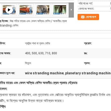
পরিশোধের শর্ত:
যোগানের ক্ষমতা:
যোগাযোগ
ড় ইমেজ :
উচ্চ গতির তারের এবং কেবল অস্থির মেশিন / অনমনীয় ফ্রেম
tranding মেশিন
্সমিশন:
গ্রাউন্ড শাখা বা পৃথক মোটর
প্রয়োগ:
বনের আকার:
400, 500, 630, 710, 800
রঙ:
র:
সিমেন্স
প্রসব:
wire stranding machine
planetary stranding machin
ষভাবে তুলে ধরা:
,
গতির তারের এবং কেবল অস্থির মেশিন অনমনীয় ফ্রেম প্রকার স্ট্রেডার
বেদন:
্রধানত ব্যবহৃত হয় কাঁচামাল, এবং বৃত্তাকার এবং সেক্টরের আকৃতির অ্যালুমিনিয়াম কন্ডাক্টর তির্যক এবং
যাক্টিং, যা বিশ্বের আধুনিক উন্নত মাত্রা অতিক্রম করেছে।
িষ্ট্য