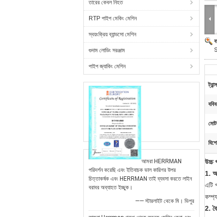
তারের কেবল নিহত
RTP পাইপ মেকিং মেশিন
স্বয়ংক্রিয় ব্যান্ডসো মেশিন
ব
S
গুদাম লোডিং সরঞ্জাম
পাইপ জ্যাকিং মেশিন
ট্রান
ববি
মোট
বিশে
আমরা HERRMAN
উচ্চ 
পরিদর্শন করেছি এবং ইতিবাচক ভাল কারিগর উপর
1. আ
চিত্তাকর্ষক এবং HERRMAN তাই ব্যবসা করতে লাইন
এটি প
বরাবর অব্যাহত ইচ্ছুক।
কম্প্
—— স্টারলাইট থেকে মি। ভিপুর
2. বৈশ