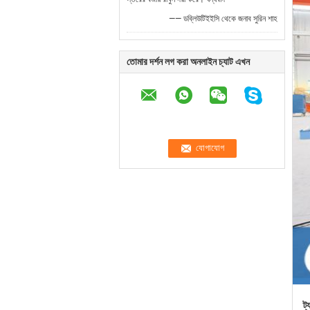
—— ডব্লিউটিইইসি থেকে জনাব সুরিন শাহ
তোমার দর্শন লগ করা অনলাইন চ্যাট এখন
ট্