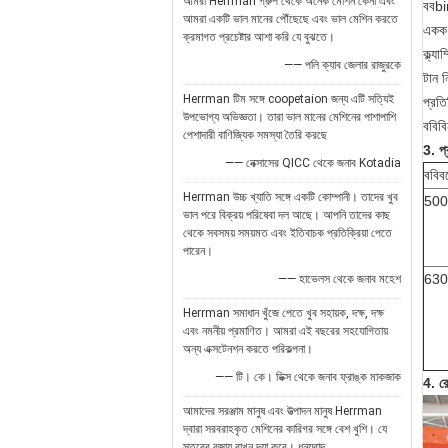
আমরা Herrman গ্রুপ থেকে অনেক মেশিন কেনা এবং
ববbi
আমরা একটি ভাল মানের পৌঁছেছে এবং ভাল মেশিন করতে
একক 
ক্রমাগত প্রচেষ্টার আশা করি যে বুঝতে।
ক্ল্য
—— পলি ক্যাব জেলার রাজুরকে
টান নি
Herrman টিম সঙ্গে coopetaion জন্য এটি সত্যিই
প্রতিক
উপভোগ্য অভিজ্ঞতা। তারা ভাল মানের মেশিনের পাশাপাশি
ববিব
পেশাদারী বাণিজ্যিক সমস্যা তৈরি করছে
3. প
—— নেক্সাসের QICC থেকে জনাব Kotadia
ববিব
Herrman উচ্চ খ্যাতি সঙ্গে একটি কোম্পানী। তাদের খুব
500
ভাল পরে বিক্রয় পরিষেবা দল আছে। আপনি তাদের কাছ
থেকে সবসময় সময়মত এবং ইতিবাচক প্রতিক্রিয়া পেতে
পারেন।
630
—— হাভেলস থেকে জনাব মহেশ
Herrman সমাধান খুঁজে পেতে খুব সহায়ক, দক্ষ, দক্ষ
এবং নমনীয় প্রমাণিত। আমরা এই বছরের সহযোগিতায়
অন্য এক্সটেনশন করতে পরিকল্পনা।
—— টি। কে। ডিক্স থেকে জনাব ফ্রাঙ্ক মাকজাক
4. রে
আমাদের সরঞ্জাম মানুষ এবং উত্পাদন মানুষ Herrman
দ্বারা সরবরাহকৃত মেশিনের কারিগর সঙ্গে বেশ খুশি। যে
স্তরের বজায় রাখুন দয়া করে। ধন্যবাদ