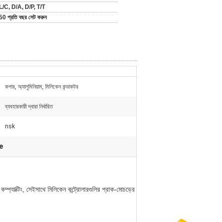
L/C, D/A, D/P, T/T
50 প্রতি বছর সেট করুন
কপার, অ্যালুমিনিয়াম, মিলিকেন কন্ডাকটর
ব্যবহারকারী দ্বারা নির্ধারিত
nsk
e
 কম্প্যাক্টিং, সেইসাথে মিলিকেন কন্ট্রোলারগুলির প্রাক-মোচড়ের