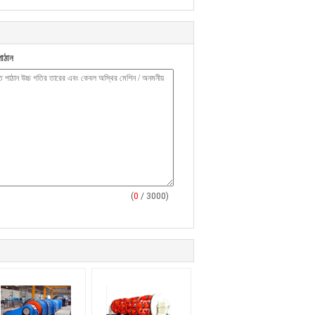
াঠান
(
0
/ 3000)