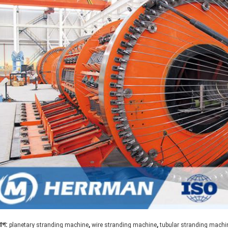
,
,
যাগ:
planetary stranding machine
wire stranding machine
tubular stranding machi