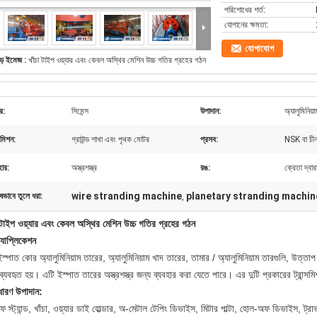
পরিশোধের শর্ত:
যোগানের ক্ষমতা:
যোগাযোগ
ড় ইমেজ :
খাঁচা টাইপ ওয়্যার এবং কেবল অস্থির মেশিন উচ্চ গতির গ্রহের গঠন
র:
সিমেন্স
উপাদান:
অ্যালুমিনিয়
্সমিশন:
গ্রাউন্ড শাখা এবং পৃথক মোটর
প্রসব:
NSK বা চীন বি
হার:
অস্ত্রশস্ত্র
রঙ:
ক্রেতা দ্বারা
wire stranding machine
planetary stranding machin
ষভাবে তুলে ধরা:
,
 টাইপ ওয়্যার এবং কেবল অস্থির মেশিন উচ্চ গতির গ্রহের গঠন
্যাপ্লিকেশন
স্পাত কোর অ্যালুমিনিয়াম তারের, অ্যালুমিনিয়াম খাদ তারের, তামার / অ্যালুমিনিয়াম তারগুলি, উত্ত
ব্যবহৃত হয়। এটি ইস্পাত তারের অস্ত্রশস্ত্র জন্য ব্যবহার করা যেতে পারে। এর দুটি প্রকারের ট্রান
ধারণ উপাদান:
 স্ট্যান্ড, খাঁচা, ওয়্যার ডাই হোল্ডার, অ-মেটাল টেপিং ডিভাইস, মিটার পাল্টা, হোল-অফ ডিভাইস, ট্রাভার