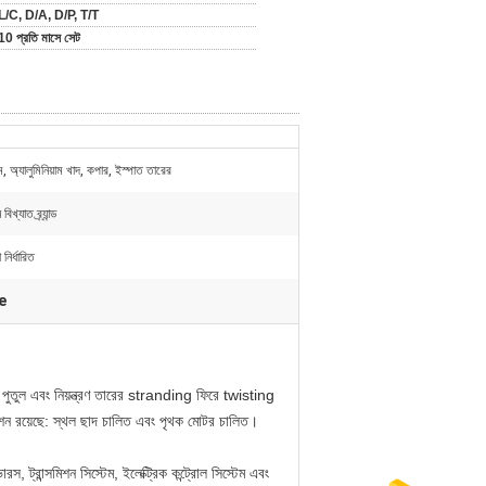
L/C, D/A, D/P, T/T
10 প্রতি মাসে সেট
াম, অ্যালুমিনিয়াম খাদ, কপার, ইস্পাত তারের
খ্যাত ব্র্যান্ড
 নির্ধারিত
e
াপ পুতুল এবং নিয়ন্ত্রণ তারের stranding ফিরে twisting
্সমিশন রয়েছে: স্থল ছাদ চালিত এবং পৃথক মোটর চালিত।
স, ট্রান্সমিশন সিস্টেম, ইলেক্ট্রিক কন্ট্রোল সিস্টেম এবং