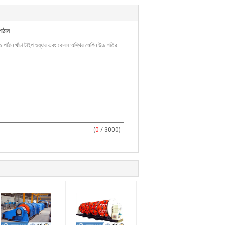
াঠান
(
0
/ 3000)