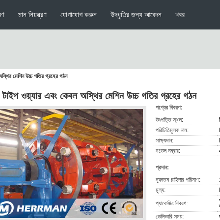
মণ
মান নিয়ন্ত্রণ
যোগাযোগ করুন
উদ্ধৃতির জন্য আবেদন
খবর
 অস্থির মেশিন উচ্চ গতির গ্রহের গঠন
চা টাইপ ওয়্যার এবং কেবল অস্থির মেশিন উচ্চ গতির গ্রহের গঠন
পণ্যের বিবরণ:
উৎপত্তি স্থল:
পরিচিতিমুলক নাম:
সাক্ষ্যদান:
মডেল নম্বার:
প্রদান:
ন্যূনতম চাহিদার পরিমাণ:
মূল্য:
প্যাকেজিং বিবরণ:
ডেলিভারি সময়: