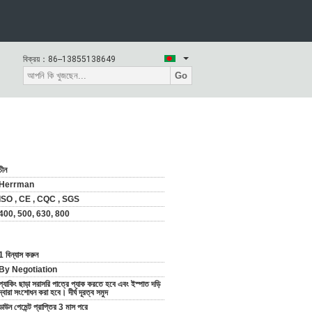
বিক্রয়：
86--13855138649
Go
চীন
Herrman
ISO , CE , CQC , SGS
400, 500, 630, 800
1 বিন্যাস করুন
By Negotiation
প্যাকিং ছাড়া সরাসরি পাত্রে প্যাক করতে হবে এবং ইস্পাত দড়ি
দ্বারা সংশোধন করা হবে। দীর্ঘ দূরত্ব সমুদ
ডাউন পেমেন্ট প্রাপ্তির 3 মাস পরে