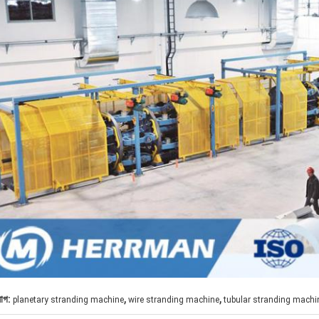
,
,
যাগ:
planetary stranding machine
wire stranding machine
tubular stranding machi