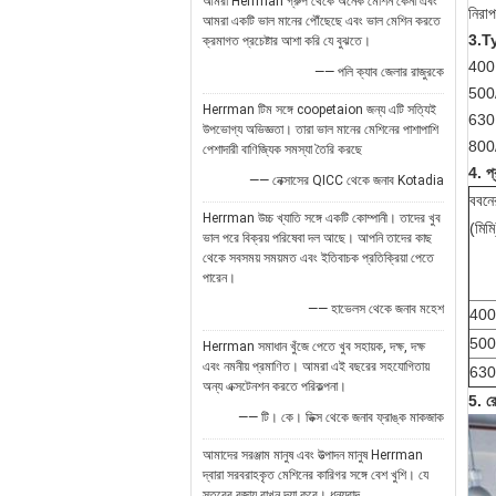
আমরা Herrman গ্রুপ থেকে অনেক মেশিন কেনা এবং
নিরাপ
আমরা একটি ভাল মানের পৌঁছেছে এবং ভাল মেশিন করতে
3.T
ক্রমাগত প্রচেষ্টার আশা করি যে বুঝতে।
400
—— পলি ক্যাব জেলার রাজুরকে
500
Herrman টিম সঙ্গে coopetaion জন্য এটি সত্যিই
630
উপভোগ্য অভিজ্ঞতা। তারা ভাল মানের মেশিনের পাশাপাশি
800
পেশাদারী বাণিজ্যিক সমস্যা তৈরি করছে
4. প
—— নেক্সাসের QICC থেকে জনাব Kotadia
ববন
Herrman উচ্চ খ্যাতি সঙ্গে একটি কোম্পানী। তাদের খুব
(মিমি
ভাল পরে বিক্রয় পরিষেবা দল আছে। আপনি তাদের কাছ
থেকে সবসময় সময়মত এবং ইতিবাচক প্রতিক্রিয়া পেতে
পারেন।
—— হাভেলস থেকে জনাব মহেশ
400
500
Herrman সমাধান খুঁজে পেতে খুব সহায়ক, দক্ষ, দক্ষ
এবং নমনীয় প্রমাণিত। আমরা এই বছরের সহযোগিতায়
630
অন্য এক্সটেনশন করতে পরিকল্পনা।
5. রে
—— টি। কে। ডিক্স থেকে জনাব ফ্রাঙ্ক মাকজাক
আমাদের সরঞ্জাম মানুষ এবং উত্পাদন মানুষ Herrman
দ্বারা সরবরাহকৃত মেশিনের কারিগর সঙ্গে বেশ খুশি। যে
স্তরের বজায় রাখুন দয়া করে। ধন্যবাদ