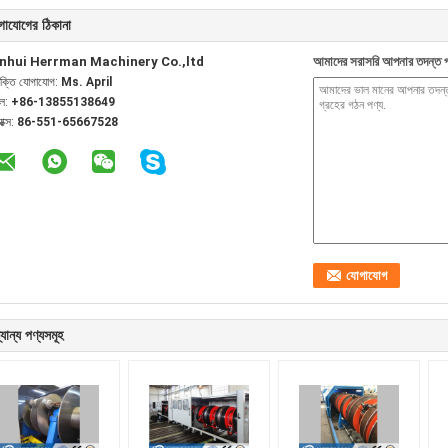
গাযোগের ঠিকানা
nhui Herrman Machinery Co.,ltd
আমাদের সরাসরি আপনার তদন্ত প
যক্তি যোগাযোগ:
Ms. April
েল:
+86-13855138649
যাক্স:
86-551-65667528
যান্য পণ্যসমূহ