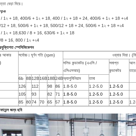
ত্তা বেড়া দিয়ে।
ype
 / 1২ + 18, 400/6 + 1২ + 18, 400 / 1২ + 18 + 24, 400/6 + 1২ + 18 +২4
/12 + 18, 500/6 + 1২ + 18, 500/12 + 18 + 24, 500/6 + 1২ + 18 +২4
 / 1২ + 18,630 / 8 + 16, 630/6 + 1২ + 18
/8 + 16, 800 / 1২ +২4
্রযুক্তিগত স্পেসিফিকেশন
ের আকার
সর্বোচ্চ।
ঘূর্ণন গতি (rpm)
ওয়্যার দিয়া। (ম
)
সলিড কন্ডাকটর (এএসি /
সমাপ্ত
আল ঘ
এসিএসআর)
কন্ডাকটর
তারে
6b
8B
12B
16B
18B
24B
অ্যালুমিনিয়াম
তামা
126
112
98
86
1.8-5.0
1.2-5.0
1.2-5.0
105
93
82
71
1.8-5.0
1.2-5.0
1.2-5.0
85
80
74
70
65
57
1.8-5.0
1.2-5.0
1.2-5.0
1.2
ফারেন্স জন্য ছবি