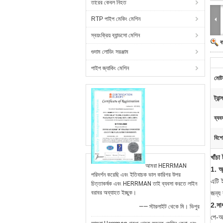
তারের কেবল নিহত
RTP পাইপ মেকিং মেশিন
স্বয়ংক্রিয় ব্যান্ডসো মেশিন
ব
গুদাম লোডিং সরঞ্জাম
পাইপ জ্যাকিং মেশিন
মোট
ট্রান
ব্যব
বিশে
খাঁচা
আমরা HERRMAN
1. অ
পরিদর্শন করেছি এবং ইতিবাচক ভাল কারিগর উপর
এটি ই
চিত্তাকর্ষক এবং HERRMAN তাই ব্যবসা করতে লাইন
বরাবর অব্যাহত ইচ্ছুক।
জন্য 
2.সা
—— স্টারলাইট থেকে মি। ভিপুর
পে-অফ