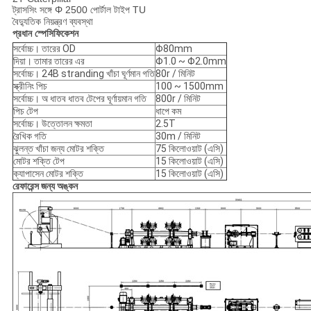
ট্রাসসিং সঙ্গে Φ 2500 পোর্টাল টাইপ TU
বৈদ্যুতিক নিয়ন্ত্রণ ব্যবস্থা
প্রধান স্পেসিফিকেশন
সর্বোচ্চ।
তারের OD
Φ80mm
দিয়া।
তামার তারের এর
Φ1.0 ~ Φ2.0mm
সর্বোচ্চ।
24B stranding খাঁচা ঘূর্ণমান গতি
80r / মিনিট
স্ক্রীনিং পিচ
100 ~ 1500mm
সর্বোচ্চ।
অ ধাতব ধাতব টেপের ঘূর্ণায়মান গতি
800r / মিনিট
পিচ টেপ
ধাপে কম
সর্বোচ্চ।
উত্তোলন ক্ষমতা
2.5T
রৈখিক গতি
30m / মিনিট
ঝুলন্ত খাঁচা জন্য মোটর শক্তি
75 কিলোওয়াট (এসি)
মোটর শক্তি টেপ
15 কিলোওয়াট (এসি)
ক্যাপাসেন মোটর শক্তি
15 কিলোওয়াট (এসি)
রেফারেন্স জন্য অঙ্কন