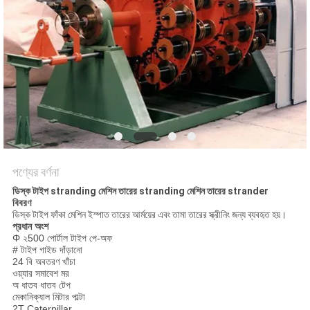
PRIVACY
POLICY
পণ্যের বর্ণনা
ডিস্ক টাইপ stranding মেশিন তারের stranding মেশিন তারের strander
বিবরণ
ডিস্ক টাইপ ফাঁকা মেশিন ইস্পাত তারের আর্ময়ের এবং তামা তারের স্ক্রীনিং জন্য ব্যবহৃত হয়।
প্রধান অংশ
Φ ২500 পোর্টাল টাইপ পে-অফ
# টাইপ গাইড দাঁড়ানো
24 বি অবতরণ খাঁচা
ওয়্যার সমাবেশ মর
অ ধাতব ধাতব টেপ
মেকানিক্যাল মিটার পাল্টা
2T Caterpillar