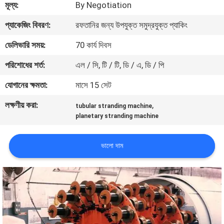
মূল্য:
By Negotiation
নিয়ন্ত্রণ
প্যাকেজিং বিবরণ:
রফতানির জন্য উপযুক্ত সমুদ্রযুক্ত প্যাকিং
যোগাযোগ
ডেলিভারি সময়:
70 কার্য দিবস
করুন
পরিশোধের শর্ত:
এল / সি, টি / টি, ডি / এ, ডি / পি
যোগানের ক্ষমতা:
মাসে 15 সেট
খবর
লক্ষণীয় করা:
,
tubular stranding machine
planetary stranding machine
উদ্ধৃতির
জন্য
ভালো দাম
আবেদন
সাইট
ম্যাপ