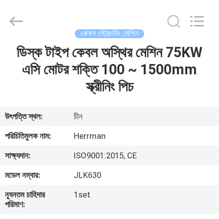
Machinery
Co.,ltd.
All
Rights
Reserved.
কেবল স্ট্রেংডিং মেশিন
Developed
by
ECER
ডিস্ক টাইপ কেবল অস্থির মেশিন 75KW
বাড়ি
এসি মোটর শক্তি 100 ~ 1500mm
পণ্য
স্ক্রীনিং পিচ
আমাদের
উৎপত্তি স্থল:
চীন
সম্পর্কে
পরিচিতিমুলক নাম:
Herrman
সাক্ষ্যদান:
ISO9001:2015, CE
কারখানা
মডেল নম্বার:
JLK630
ভ্রমণ
ন্যূনতম চাহিদার
1set
পরিমাণ:
মান