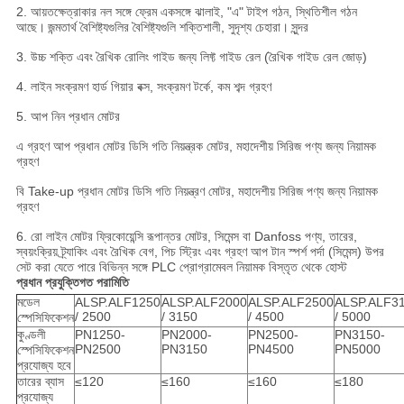
2. আয়তক্ষেত্রাকার নল সঙ্গে ফ্রেম একসঙ্গে ঝালাই, "এ" টাইপ গঠন, স্থিতিশীল গঠন
আছে।
জন্মতার্থ বৈশিষ্ট্যগুলির বৈশিষ্ট্যগুলি শক্তিশালী, সুদৃশ্য চেহারা।
সুন্দর
3. উচ্চ শক্তি এবং রৈখিক রোলিং গাইড জন্য লিফ্ট গাইড রেল (রৈখিক গাইড রেল জোড়)
4. লাইন সংক্রমণ হার্ড গিয়ার বক্স, সংক্রমণ টর্কে, কম শব্দ গ্রহণ
5. আপ নিন প্রধান মোটর
এ গ্রহণ আপ প্রধান মোটর ডিসি গতি নিয়ন্ত্রক মোটর, মহাদেশীয় সিরিজ পণ্য জন্য নিয়ামক
গ্রহণ
বি Take-up প্রধান মোটর ডিসি গতি নিয়ন্ত্রণ মোটর, মহাদেশীয় সিরিজ পণ্য জন্য নিয়ামক
গ্রহণ
6. রো লাইন মোটর ফ্রিকোয়েন্সি রূপান্তর মোটর, সিমেন্স বা Danfoss পণ্য, তারের,
স্বয়ংক্রিয় ট্র্যাকিং এবং রৈখিক বেগ, পিচ স্ট্রিং এবং গ্রহণ আপ টান স্পর্শ পর্দা (সিমেন্স) উপর
সেট করা যেতে পারে বিভিন্ন সঙ্গে PLC প্রোগ্রামেবল নিয়ামক বিস্তৃত থেকে হোস্ট
প্রধান প্রযুক্তিগত পরামিতি
মডেল
ALSP.ALF1250
ALSP.ALF2000
ALSP.ALF2500
ALSP.ALF3
/ 2500
/ 3150
/ 4500
/ 5000
স্পেসিফিকেশন
কুণ্ডলী
PN1250-
PN2000-
PN2500-
PN3150-
PN2500
PN3150
PN4500
PN5000
স্পেসিফিকেশন
প্রযোজ্য হবে
তারের ব্যাস
≤120
≤160
≤160
≤180
প্রযোজ্য