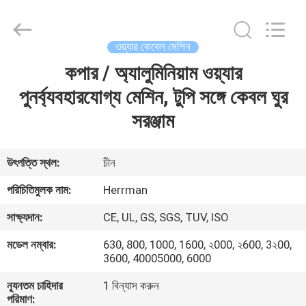
Machinery
Co.,ltd.
All
Rights
Reserved.
ওয়্যার কেবেল মেশিন
Developed
by
কপার / অ্যালুমিনিয়াম ওয়্যার
বাড়ি
ECER
পুনর্ব্যবহারযোগ্য মেশিন, টুপি সঙ্গে কেবল ঘুর
পণ্য
সরঞ্জাম
আমাদের
উৎপত্তি স্থল:
চীন
সম্পর্কে
পরিচিতিমুলক নাম:
Herrman
সাক্ষ্যদান:
CE, UL, GS, SGS, TUV, ISO
কারখানা
মডেল নম্বার:
630, 800, 1000, 1600, ২000, ২600, 3২00,
ভ্রমণ
3600, 40005000, 6000
ন্যূনতম চাহিদার
1 বিন্যাস করুন
মান
পরিমাণ: