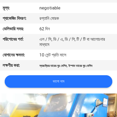
নিয়ন্ত্রণ
মূল্য:
negotiable
প্যাকেজিং বিবরণ:
রপ্তানি মোরক
যোগাযোগ
ডেলিভারি সময়:
62 দিন
করুন
পরিশোধের শর্ত:
এল / সি, ডি / এ, ডি / পি, টি / টি বা আলোচনার
মাধ্যমে
খবর
যোগানের ক্ষমতা:
10 সেন্ট প্রতি মাসে
উদ্ধৃতির
লক্ষণীয় করা:
,
স্বয়ংক্রিয় তারের ঘুর মেশিন
ইস্পাত তারের ঘুর মেশিন
জন্য
ভালো দাম
আবেদন
সাইট
ম্যাপ