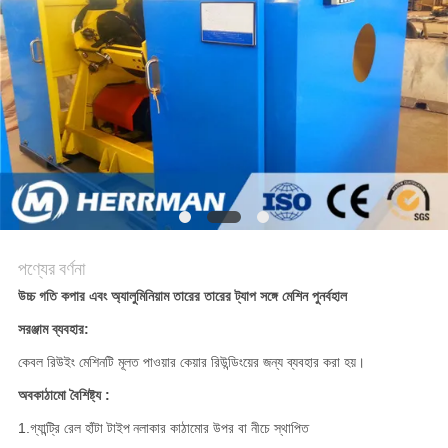
PRIVACY
POLICY
পণ্যের বর্ণনা
উচ্চ গতি কপার এবং অ্যালুমিনিয়াম তারের তারের ট্যাপ সঙ্গে মেশিন পুনর্বহাল
সরঞ্জাম ব্যবহার:
কেবল রিউইং মেশিনটি মূলত পাওয়ার কেয়ার রিউন্ডিংয়ের জন্য ব্যবহার করা হয়।
অবকাঠামো বৈশিষ্ট্য :
1.গ্যান্ট্রি রেল হাঁটা টাইপ
নলাকার কাঠামোর উপর বা নীচে স্থাপিত