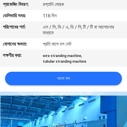
প্যাকেজিং বিবরণ:
রপ্তানি মোরক
নিয়ন্ত্রণ
ডেলিভারি সময়:
116 দিন
যোগাযোগ
পরিশোধের শর্ত:
এল / সি, ডি / এ, ডি / পি, টি / টি বা আলোচনার
মাধ্যমে
করুন
যোগানের ক্ষমতা:
প্রতি মাসে দশ সেট
খবর
লক্ষণীয় করা:
,
wire stranding machine
tubular stranding machine
উদ্ধৃতির
ভালো দাম
জন্য
আবেদন
সাইট
ম্যাপ