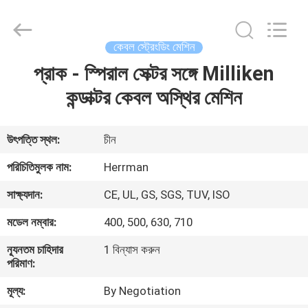
Machinery
Co.,ltd.
All
Rights
Reserved.
কেবল স্ট্রেংডিং মেশিন
Developed
by
ECER
প্রাক - স্পিরাল সেক্টর সঙ্গে Milliken
বাড়ি
কন্ডাক্টর কেবল অস্থির মেশিন
পণ্য
উৎপত্তি স্থল:
চীন
আমাদের
পরিচিতিমুলক নাম:
Herrman
সম্পর্কে
সাক্ষ্যদান:
CE, UL, GS, SGS, TUV, ISO
মডেল নম্বার:
400, 500, 630, 710
কারখানা
ন্যূনতম চাহিদার
1 বিন্যাস করুন
ভ্রমণ
পরিমাণ:
মূল্য:
By Negotiation
মান