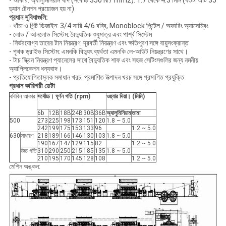
- আকার: অ্যালুমিনিয়াম খাদ (সর্বোচ্চ 350 N / mm2): 1.7 থেকে 4.3 মিমি (যতটা এটি 35
ড্যান টেনশন প্রয়োজন হয় না)
প্রধান সুবিধাগুলি:
- খাঁচা ও পিন্ট ডিজাইন: 3/4 সারি 4/6 বব্বি, Monoblock পিন্টেল / অফারিং অ্যাসেম্বিং
- লোড / আনলোড সিস্টেম: বৈদ্যুতিক শুধুমাত্র এবং পার্শ্ব সিস্টেম
- নির্ভরযোগ্য তারের টান নিয়ন্ত্রণ: দূরবর্তী নিয়ন্ত্রণ এবং ক্ষতিপূরণ সঙ্গে বায়ুসংক্রান্ত
- পৃথক ড্রাইভ সিস্টেম: এমনকি বিদ্যুৎ ব্যর্থতা এমনকি লে-আউট নিয়ন্ত্রণের সাথে।
- টাচ স্ক্রিন নিয়ন্ত্রণ প্যানেলের সাথে বৈদ্যুতিক শাফ এবং সহজ সেটিংসগুলির জন্য নমনীয়
অ্যাপ্লিকেশন ধন্যবাদ।
- প্রতিযোগিতামূলক সমাধান খরচ: প্রমাণিত উত্পাদন খরচ সঙ্গে প্রমাণিত প্রযুক্তি
প্রধান কারিগরী ডেটা
ববিবিন আকার
সর্বোচ্চ।
ঘূর্ণন গতি (rpm)
ওয়্যার দিয়া। (মিমি)
6b
12B
18B
24B
30B
36B
অ্যালুমিনিয়াম
তামা
500
273
225
198
173
151
120
1.8 ~ 5.0
242
199
175
153
133
96
1.2 ~ 5.0
630
সাধারণ
218
189
166
146
130
103
1.8 ~ 5.0
190
167
147
129
115
82
1.2 ~ 5.0
উচ্চ গতি
310
290
250
215
185
135
1.8 ~ 5.0
210
195
170
145
128
108
1.2 ~ 5.0
মেশিন অঙ্কন: