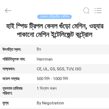
Machinery
Co.,ltd.
All
Rights
Reserved.
কেবল স্ট্রেংডিং মেশিন
Developed
by
ECER
হাই স্পিড ট্রিপল কেবল গুঁড়ো মেশিন, ওয়্যার
বাড়ি
পাকানো মেশিন ইন্টেলিজেন্ট কন্ট্রোল
পণ্য
উৎপত্তি স্থল:
চীন
আমাদের
পরিচিতিমুলক নাম:
Herrman
সম্পর্কে
সাক্ষ্যদান:
CE, UL, GS, SGS, TUV, ISO
মডেল নম্বার:
500 মিমি - 1000 মিমি
কারখানা
ন্যূনতম চাহিদার
1 বিন্যাস করুন
ভ্রমণ
পরিমাণ:
মূল্য:
By Negotiation
মান