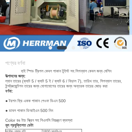
গোপনীয়তা
নীতি
পণ্যের বর্ণনা
হাই স্পিড ট্রিপল কেবল পাকান টুইস্ট সহ সিগন্যাল কেবল জন্য মেশিন
উত্পাদনের জন্য:
ল্যান তারের (ক্যাট 5 / ক্যাট 5 ই / ক্যাট 6 / বিড়াল 7), তারিখ তার, সিগন্যাল তারের,
ইন্সট্রুমেন্টেশন তারের জন্য যোগাযোগের তারের জন্য অন্তরক তারের জোড় করা
বর্ণনা:
● টরশন ফ্রি একক পাকান পেওফ ডিএন 500
● ডাবল পাকান ডিআইএন 500 নিন
Color রঙ টাচ স্ক্রিন সহ পিএলসি নিয়ন্ত্রণ ব্যবস্থা
মূল প্রযুক্তিগত ডেটা
সর্বোচ্চ ঘোরার গতি
1800 আরপিএম