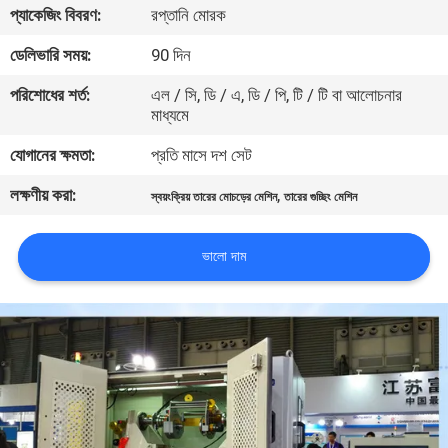
প্যাকেজিং বিবরণ:
রপ্তানি মোরক
নিয়ন্ত্রণ
ডেলিভারি সময়:
90 দিন
যোগাযোগ
পরিশোধের শর্ত:
এল / সি, ডি / এ, ডি / পি, টি / টি বা আলোচনার
মাধ্যমে
করুন
যোগানের ক্ষমতা:
প্রতি মাসে দশ সেট
খবর
লক্ষণীয় করা:
,
স্বয়ংক্রিয় তারের মোচড়ের মেশিন
তারের গুচ্ছিং মেশিন
উদ্ধৃতির
ভালো দাম
জন্য
আবেদন
সাইট
ম্যাপ