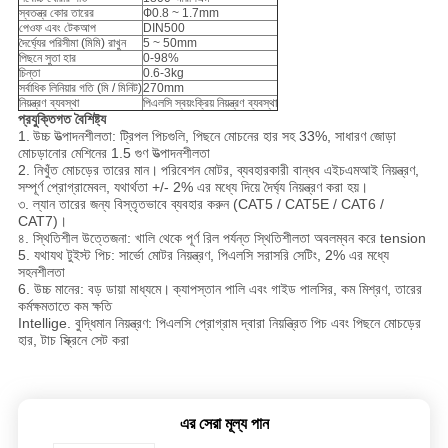
স্বতন্ত্র কোর তারের
Ф0.8 ~ 1.7mm
পেওফ এবং টেকআপ
DIN500
দৈর্ঘ্যের পরিসীমা (মিমি) রাখুন
5 ~ 50mm
পিছনে সুতা হার
0-98%
চিন্তা
0.6-3kg
সর্বাধিক লিনিয়ার গতি (মি / মিনিট)
270mm
নিয়ন্ত্রণ ব্যবস্থা
পিএলসি স্বয়ংক্রিয় নিয়ন্ত্রণ ব্যবস্থা
প্রযুক্তিগত বৈশিষ্ট্য
1.
উচ্চ উত্পাদনশীলতা: ট্রিপল পিচগুলি, পিছনে মোচনের হার সহ 33%, সাধারণ জোড়া
মোচড়ানোর মেশিনের 1.5 গুণ উত্পাদনশীলতা
2. নিখুঁত মোচড়ের তারের মান।
পরিবেশন মোটর, ব্যবহারকারী বান্ধব এইচএমআই নিয়ন্ত্রণ,
সম্পূর্ণ প্রোগ্রামেবল, যথার্থতা +/‐ 2% এর মধ্যে দিয়ে দৈর্ঘ্য নিয়ন্ত্রণ করা হয়।
৩. ল্যান তারের জন্য বিস্তৃতভাবে ব্যবহার করুন (CAT5 / CAT5E / CAT6 /
CAT7)।
৪. স্থিতিশীল উত্তেজনা: খালি থেকে পূর্ণ রিল পর্যন্ত স্থিতিশীলতা অবলম্বন করে tension
5. যথাযথ টুইস্ট পিচ: সার্ভো মোটর নিয়ন্ত্রণ, পিএলসি সরাসরি সেটিং, 2% এর মধ্যে
সহনশীলতা
6. উচ্চ মানের: বড় ডায়া মাধ্যমে।
ক্যাপস্তান পালি এবং গাইড পালসির, কম মিশ্রণ, তারের
কর্মক্ষমতাতে কম ক্ষতি
Intellige. বুদ্ধিমান নিয়ন্ত্রণ: পিএলসি প্রোগ্রাম দ্বারা নিয়ন্ত্রিত পিচ এবং পিছনে মোচড়ের
হার, টাচ স্ক্রিনে সেট করা
এর সেরা মূল্য পান