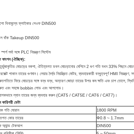
:
শো বিনামূল্যে ফ্লাইকার পেওফ DIN500
বল বাঁক Takeup DIN500
স্পর্শ পর্দা সঙ্গে PLC নিয়ন্ত্রণ সিস্টেম
ত
ফাংশন
(ঐচ্ছিক):
তুর্ভুজাকৃতির মোচড়ের নকশা, ঐতিহ্যগত ডবল মোচড়ানোর মেশিনে 2 গুণ গতি যখন 33% পিছনে মোচ
রফেক্ট পাকান তারের গুণমান।
লেয়ার দৈর্ঘ্য নিয়ন্ত্রিত মোটর, ব্যবহারকারী বন্ধুত্বপূর্ণ HMI নিয়ন্ত্রণ
রুতগতিতে ফিরে মোচড়ের সঙ্গে বন্ধ বন্ধ, অন্তরণ জোড়া তারের উপর কম ক্ষতি এবং চাপ তোলে, স্থিতি
্রুত এবং সহজে bobbin লোড এবং আপলোড।
্যাপকভাবে ল্যান তারের জন্য ব্যবহার করুন (CAT5 / CAT5E / CAT6 / CAT7)।
ন কারিগরী ডেটা
াধিক গতি ঘোরান
1800 RPM
্তিগত কোর তারের
Ф0.8 ~ 1.7mm
 অ্যান্ড টেকআপ
DIN500
্যের পরিসীমা (মিমি)
5 ~ 50mm