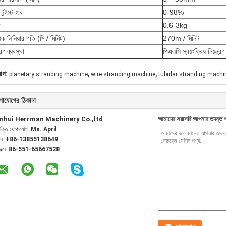
টুইস্ট হার
0-98%
া
0.6-3kg
ধিক লিনিয়ার গতি (মি / মিনিট)
270m / মিনিট
ত্রণ ব্যবস্থা
পিএলসি স্বয়ংক্রিয় নিয়ন্ত্রণ
,
,
যাগ:
planetary stranding machine
wire stranding machine
tubular stranding machi
গাযোগের ঠিকানা
nhui Herrman Machinery Co.,ltd
আমাদের সরাসরি আপনার তদন্ত প
যক্তি যোগাযোগ:
Ms. April
েল:
+86-13855138649
যাক্স:
86-551-65667528