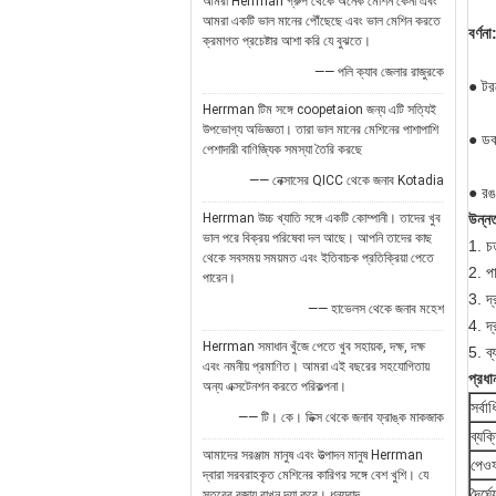
আমরা Herrman গ্রুপ থেকে অনেক মেশিন কেনা এবং
আমরা একটি ভাল মানের পৌঁছেছে এবং ভাল মেশিন করতে
বর্ণনা
ক্রমাগত প্রচেষ্টার আশা করি যে বুঝতে।
—— পলি ক্যাব জেলার রাজুরকে
● টর
Herrman টিম সঙ্গে coopetaion জন্য এটি সত্যিই
উপভোগ্য অভিজ্ঞতা। তারা ভাল মানের মেশিনের পাশাপাশি
● ড
পেশাদারী বাণিজ্যিক সমস্যা তৈরি করছে
—— নেক্সাসের QICC থেকে জনাব Kotadia
● রঙ 
Herrman উচ্চ খ্যাতি সঙ্গে একটি কোম্পানী। তাদের খুব
উন্ন
ভাল পরে বিক্রয় পরিষেবা দল আছে। আপনি তাদের কাছ
1. চ
থেকে সবসময় সময়মত এবং ইতিবাচক প্রতিক্রিয়া পেতে
2. পা
পারেন।
3. দ্
—— হাভেলস থেকে জনাব মহেশ
4. দ
Herrman সমাধান খুঁজে পেতে খুব সহায়ক, দক্ষ, দক্ষ
5. ব
এবং নমনীয় প্রমাণিত। আমরা এই বছরের সহযোগিতায়
প্রধা
অন্য এক্সটেনশন করতে পরিকল্পনা।
সর্ব
—— টি। কে। ডিক্স থেকে জনাব ফ্রাঙ্ক মাকজাক
ব্যক
আমাদের সরঞ্জাম মানুষ এবং উত্পাদন মানুষ Herrman
পেওফ
দ্বারা সরবরাহকৃত মেশিনের কারিগর সঙ্গে বেশ খুশি। যে
দৈর্ঘ
স্তরের বজায় রাখুন দয়া করে। ধন্যবাদ