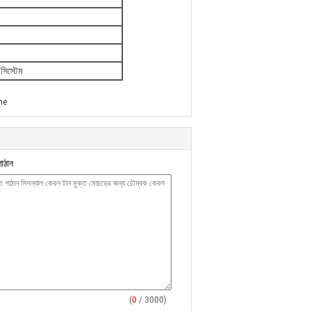
 সিস্টেম
ne
াঠান
(
0
/ 3000)