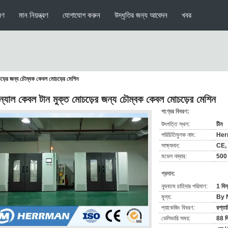
মণ
মান নিয়ন্ত্রণ
যোগাযোগ করুন
উদ্ধৃতির জন্য আবেদন
খবর
চড়ের জন্য চৌম্বক কেবল মোচড়ের মেশিন
ন্যাল কেবল টান মুক্ত মোচড়ের জন্য চৌম্বক কেবল মোচড়ের মেশিন
পণ্যের বিবরণ:
উৎপত্তি স্থল:
চীন
পরিচিতিমুলক নাম:
Her
সাক্ষ্যদান:
CE,
মডেল নম্বার:
500 
প্রদান:
ন্যূনতম চাহিদার পরিমাণ:
1 বিন
মূল্য:
By 
প্যাকেজিং বিবরণ:
রপ্তা
ডেলিভারি সময়:
88 দ