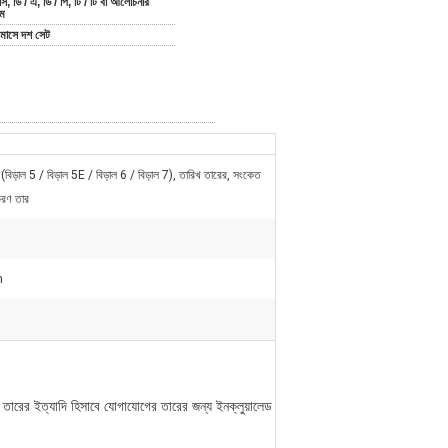
সি, ডি / এ, ডি / পি, টি / টি বা আলোচনার
মে
 মাসে দশ সেট
 (বিড়াল 5 / বিড়াল 5E / বিড়াল 6 / বিড়াল 7), তারিখ তারের, সংকেত
রণ তার
m
ারের ইত্যাদি হিসাবে যোগাযোগের তারের জন্য ইনক্লুয়ালেড