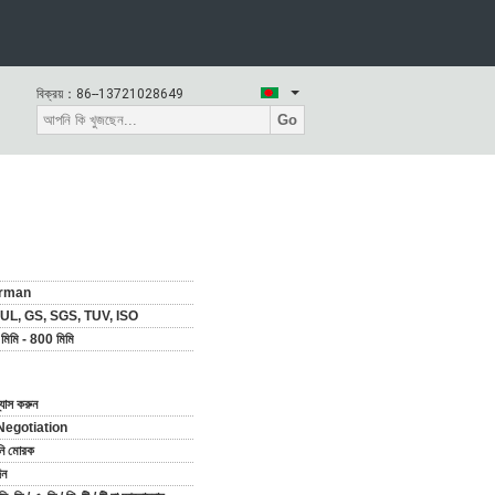
বিক্রয়：
86--13721028649
Go
rman
 UL, GS, SGS, TUV, ISO
মিমি - 800 মিমি
্যাস করুন
Negotiation
নি মোরক
িন