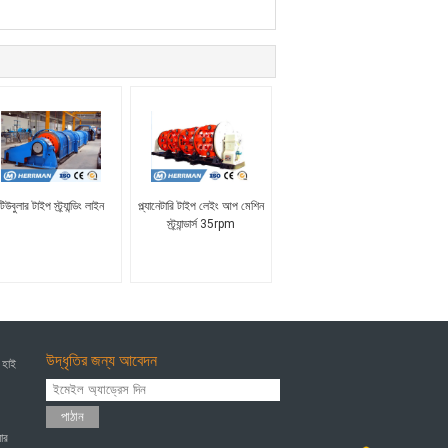
টিউবুলার টাইপ স্ট্র্যান্ডিং লাইন
প্ল্যানেটারি টাইপ লেইং আপ মেশিন
স্ট্র্যান্ডার্স 35rpm
উদ্ধৃতির জন্য আবেদন
 হাই
পাঠান
ার