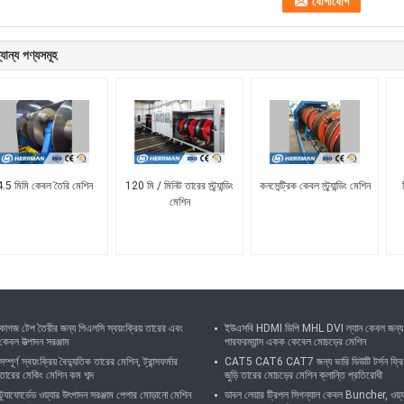
যান্য পণ্যসমূহ
.5 মিমি কেবল তৈরি মেশিন
120 মি / মিনিট তারের স্ট্র্যান্ডিং
কনসেন্ট্রিক কেবল স্ট্র্যান্ডিং মেশিন
মেশিন
কাগজ টেপ তৈরীর জন্য পিএলসি স্বয়ংক্রিয় তারের এবং
ইউএসবি HDMI ডিপি MHL DVI ল্যান কেবল জন্য
কেবল উত্পাদন সরঞ্জাম
পারফরম্যান্স একক কেবেল মোচড়ের মেশিন
সম্পূর্ণ স্বয়ংক্রিয় বৈদ্যুতিক তারের মেশিন, ট্রান্সফর্মার
CAT5 CAT6 CAT7 জন্য ভারি ডিউটি ​​টর্সন ফ্রি
তারের মেকিং মেশিন কম শব্দ
জুড়ি তারের মোচড়ের মেশিন ক্লান্তি প্রতিরোধী
ট্র্যাফোর্ডেড ওয়্যার উৎপাদন সরঞ্জাম পেপার মোড়ানো মেশিন
ডাবল লেয়ার ট্রিপল সিগন্যাল কেবল Buncher, ওয়্য