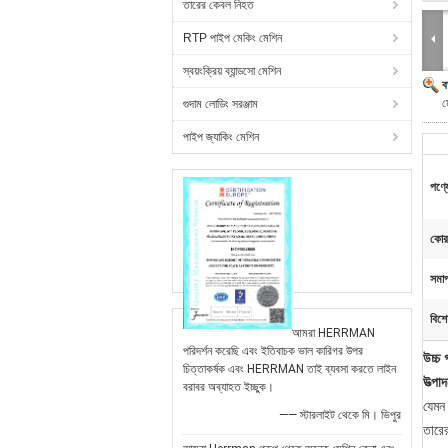
তারের কেবল নিহত
RTP পাইপ মেকিং মেশিন
স্বয়ংক্রিয় ব্যান্ডসো মেশিন
ব
ম
গুদাম লোডিং সরঞ্জাম
পাইপ জ্যাকিং মেশিন
পণ্য
কোর 
সমাপ
বিশে
আমরা HERRMAN
পরিদর্শন করেছি এবং ইতিবাচক ভাল কারিগর উপর
উচ্চ 
চিত্তাকর্ষক এবং HERRMAN তাই ব্যবসা করতে লাইন
উত্পা
বরাবর অব্যাহত ইচ্ছুক।
যেমন
—— স্টারলাইট থেকে মি। ভিপুর
তারে