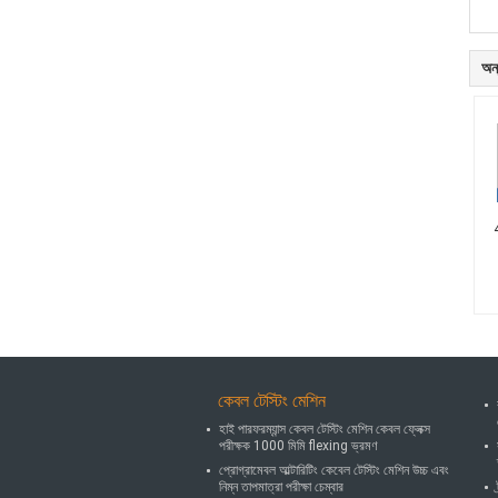
অন্
4
কেবল টেস্টিং মেশিন
হাই পারফরম্যান্স কেবল টেস্টিং মেশিন কেবল ফ্লেক্স
পরীক্ষক 1000 মিমি flexing ভ্রমণ
প্রোগ্রামেবল আল্টারিটিং কেবেল টেস্টিং মেশিন উচ্চ এবং
নিম্ন তাপমাত্রা পরীক্ষা চেম্বার