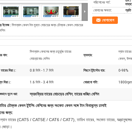
এল / 
পরিশোধের শর্ত:
মাধ্য
যোগানের ক্ষমতা:
প্রতি
যোগাযোগ
ড় ইমেজ :
সিগন্যাল কেবল টান মুক্ত মোচড়ের জন্য চৌম্বক কেবল মোচড়ের
েশিন
সিগন্যাল কেবলের জন্য চতুর্ভুজ তারের
ল্যান তারের
ের নাম:
ব্যবহার:
মোচড়ানোর মেশিন
কেবল, উপক
তারের দিয়া।:
0.8 মিমি - 1.7 মিমি
পিছনে টুইস্টের হার:
0-98%
্ত দিয়া।:
1.6 মিমি - 3.4 মিমি
ঘোরানো গতি:
1800rp
স্বয়ংক্রিয় তারের মোচড়ের মেশিন
তারের গুচ্ছিং মেশিন
ষভাবে তুলে ধরা:
,
গতির চৌম্বক কেবল টুইশিং মেশিনের জন্য সংকেত কেবল সঙ্গে টান বিনামূল্যে ঢালাই
দনের জন্য:
 ল্যান তারের (CAT5 / CAT5E / CAT6 / CAT7), তারিখ তারের, সংকেত তারের, যন্ত্রানুষঙ্গের ত
র জোড়া।