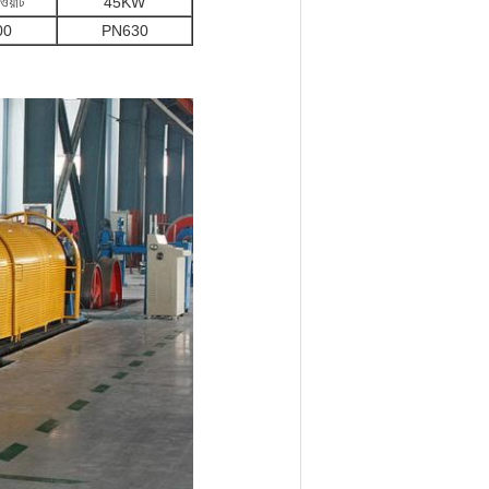
ওয়াট
45KW
00
PN630