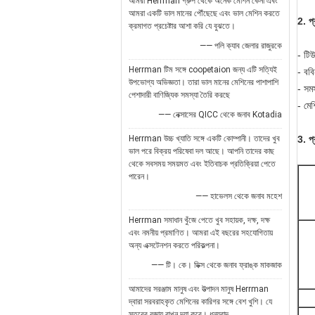
আমরা Herrman গ্রুপ থেকে অনেক মেশিন কেনা এবং
আমরা একটি ভাল মানের পৌঁছেছে এবং ভাল মেশিন করতে
2. প্র
ক্রমাগত প্রচেষ্টার আশা করি যে বুঝতে।
—— পলি ক্যাব জেলার রাজুরকে
- টিউ
Herrman টিম সঙ্গে coopetaion জন্য এটি সত্যিই
- ববি
উপভোগ্য অভিজ্ঞতা। তারা ভাল মানের মেশিনের পাশাপাশি
- সমস
পেশাদারী বাণিজ্যিক সমস্যা তৈরি করছে
- মেশ
—— নেক্সাসের QICC থেকে জনাব Kotadia
Herrman উচ্চ খ্যাতি সঙ্গে একটি কোম্পানী। তাদের খুব
3. প্
ভাল পরে বিক্রয় পরিষেবা দল আছে। আপনি তাদের কাছ
থেকে সবসময় সময়মত এবং ইতিবাচক প্রতিক্রিয়া পেতে
পারেন।
—— হাভেলস থেকে জনাব মহেশ
Herrman সমাধান খুঁজে পেতে খুব সহায়ক, দক্ষ, দক্ষ
এবং নমনীয় প্রমাণিত। আমরা এই বছরের সহযোগিতায়
অন্য এক্সটেনশন করতে পরিকল্পনা।
—— টি। কে। ডিক্স থেকে জনাব ফ্রাঙ্ক মাকজাক
আমাদের সরঞ্জাম মানুষ এবং উত্পাদন মানুষ Herrman
দ্বারা সরবরাহকৃত মেশিনের কারিগর সঙ্গে বেশ খুশি। যে
স্তরের বজায় রাখুন দয়া করে। ধন্যবাদ