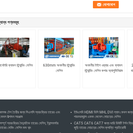
যান্য পণ্যসমূহ
্যানেটারি ক্যাবল স্ট্র্যান্ডিং মেশিন
630mm অনমনীয় স্ট্র্যান্ডিং
অনমনীয় টাইপ ওয়্যার এবং ক্যাবল
2
মেশিন
স্ট্র্যান্ডিং মেশিন কপার অ্যালুমিনিয়াম
ব
কাগজ টেপ তৈরীর জন্য পিএলসি স্বয়ংক্রিয় তারের এবং
ইউএসবি HDMI ডিপি MHL DVI ল্যান কেবল জন্য
কেবল উত্পাদন সরঞ্জাম
পারফরম্যান্স একক কেবেল মোচড়ের মেশিন
সম্পূর্ণ স্বয়ংক্রিয় বৈদ্যুতিক তারের মেশিন, ট্রান্সফর্মার
CAT5 CAT6 CAT7 জন্য ভারি ডিউটি ​​টর্সন ফ্রি
তারের মেকিং মেশিন কম শব্দ
জুড়ি তারের মোচড়ের মেশিন ক্লান্তি প্রতিরোধী