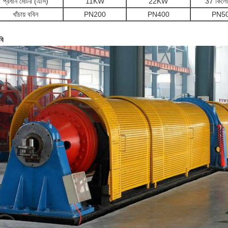
প্রধান মোটর (এসি)
11KW
22KW
37 কিলো
খাঁচায় ববিন
PN200
PN400
PN5
বি