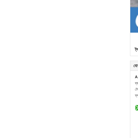
ট্
যো
A
ব্
ট
ফ্