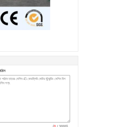
াঠান
(
0
/ 3000)