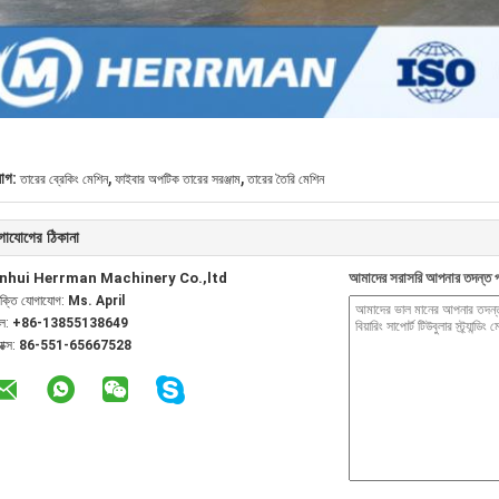
,
,
যাগ:
তারের ব্রেকিং মেশিন
ফাইবার অপটিক তারের সরঞ্জাম
তারের তৈরি মেশিন
গাযোগের ঠিকানা
nhui Herrman Machinery Co.,ltd
আমাদের সরাসরি আপনার তদন্ত প
যক্তি যোগাযোগ:
Ms. April
েল:
+86-13855138649
যাক্স:
86-551-65667528