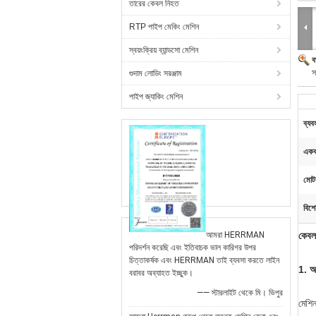
তারের কেবল নিহত
RTP পাইপ মেকিং মেশিন
স্বয়ংক্রিয় ব্যান্ডসো মেশিন
ব
স
গুদাম লোডিং সরঞ্জাম
পাইপ জ্যাকিং মেশিন
ব্যব
একক 
মোট
বিশে
আমরা HERRMAN
কেবল 
পরিদর্শন করেছি এবং ইতিবাচক ভাল কারিগর উপর
চিত্তাকর্ষক এবং HERRMAN তাই ব্যবসা করতে লাইন
1. আ
বরাবর অব্যাহত ইচ্ছুক।
—— স্টারলাইট থেকে মি। ভিপুর
মেশিন