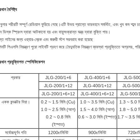
ধান বৈশিষ্ট্য
বুলার শরীরটি সম্পূর্ণ রেডিয়াল ফুরিয়ে গেছে।এটি উভয় প্রান্তে ভারবহনে সমর্থিত, এবং খুব কম শব্দে 
ন ডিস্ক স্প্রিংস দ্বারা আটকানো হয় এবং বায়ুসংক্রান্ত যন্ত্র দ্বারা মুক্তি পায়।
্ত লাইনের জন্য ওয়্যার-ব্রেক এবং জরুরী স্টপ সরবরাহ করা হয়েছে
িনটি পিএলসি নিয়ন্ত্রণ পুরো লাইনটি গ্রহণ করে।বৈদ্যুতিক নিয়ন্ত্রণ ব্যবস্থা প্রযুক্তিতে অগ্রসর, পর
রধান প্রযুক্তিগত স্পেসিফিকেশন
প্রকার
JLG-200/1+6
JLG-400/1+6
JLG-50
JLG-200/1+12
JLG-400/1+12
JLG-500
JLG-200/1+6+12
JLG-400/1+6+12
JLG-500/
একক কন্ডাক্টর দিয়া।
0.2 ~ 1.5 মিমি (Cu)
1.0 ~ 3.5 মিমি (Cu)
1.3 ~ 5.0 ম
1.0 ~ 2.5 মিমি (আল)
1.5 ~ 4.0 মিমি (আল)
1.8 ~ 5.0 ম
0.2 ~ 0.8 মিমি
0.6 ~ 3.0 মিমি (ইস্পাত)
1.7 ~ 3.5 মিম
(ইস্পাত)
সর্বোচ্চঘূর্ণন গতি
1200r/মিনিট
900r/মিনিট
720r/ম