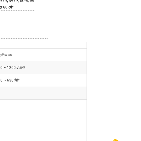
 টি / টি, এল / সি, ডি / এ, ওএ
বছর 60 সেট
্যুতিক তার
0 ~ 1200r/মিনিট
0 ~ 630 মিমি