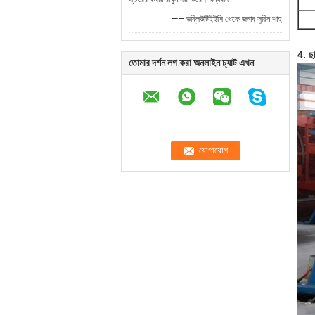
—— ডব্লিউটিইইসি থেকে জনাব সুরিন শাহ
4. ছ
তোমার দর্শন লগ করা অনলাইন চ্যাট এখন