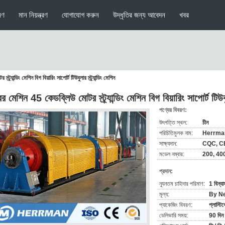
মণ
মান নিয়ন্ত্রণ
যোগাযোগ করুন
উদ্ধৃতির জন্য আবেদন
খবর
র্যান্ডিং মেশিন বিগ বিয়ারিং সাপোর্ট টিউবুলার স্ট্র্যান্ডিং মেশিন
র মেশিন 45 কেডব্লিউ মোটর স্ট্র্যান্ডিং মেশিন বিগ বিয়ারিং সাপোর্ট টিউবুলা
পণ্যের বিবরণ:
উৎপত্তি স্থল:
চীন
পরিচিতিমুলক নাম:
Herrma
সাক্ষ্যদান:
CQC, CE
মডেল নম্বার:
200, 40
প্রদান:
ন্যূনতম চাহিদার পরিমাণ:
1 বিন্য
মূল্য:
By Ne
প্যাকেজিং বিবরণ:
প্লাস্টিক
ডেলিভারি সময়:
90 দিন