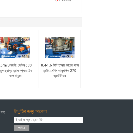
5m/S ড্রয়িং মেশিন 630
0.4-1.6 মিমি তামার তারের জন্য
ায়ুসংক্রান্ত ডুয়াল স্পুলার টেক
ড্রয়িং মেশিন আনুষাঙ্গিক 270
আপ স্ট্যান্ড
অ্যানিলিয়ার
উদ্ধৃতির জন্য আবেদন
 হাই
পাঠান