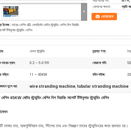
পরিশোধের শর্ত:
ডি / পি,
যোগানের ক্ষমতা:
প্রতি 
যোগাযোগ
ড় ইমেজ :
তারের মেশিন 45 কেডব্লিউ মোটর স্ট্র্যান্ডিং মেশিন বিগ বিয়ারিং
াপোর্ট টিউবুলার স্ট্র্যান্ডিং মেশিন
হার:
কেবল স্ট্র্যান্ডিং
চূড়ান্ত পণ্য:
বৈদ
তারের ব্যাস:
0.2 ~ 5.0 মিমি
ঘোরানো গতি:
50
র শক্তি:
11 ~ 45KW
ববিন সাইজ:
20
wire stranding machine
tubular stranding machine
ষভাবে তুলে ধরা:
,
মেশিন 45KW মোটর স্ট্র্যান্ডিং মেশিন বিগ বিয়ারিং সাপোর্ট টিউবুলার স্ট্র্যান্ডিং মেশিন
বেদন
টি তামার তার, অ্যালুমিনিয়াম তার, স্টিলের তার এবং নিয়ন্ত্রণ তারের স্ট্র্যান্ডিংয়ের জন্য ব্যবহৃত হয়।