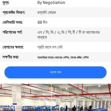
মূল্য:
By Negotiation
নিয়ন্ত্রণ
প্যাকেজিং বিবরণ:
রপ্তানি মোরক
যোগাযোগ
ডেলিভারি সময়:
88 দিন
করুন
পরিশোধের শর্ত:
এল / সি, ডি / এ, ডি / পি, টি / টি বা আলোচনার
মাধ্যমে
খবর
যোগানের ক্ষমতা:
প্রতি মাসে দশ সেট
লক্ষণীয় করা:
,
স্বয়ংক্রিয় তারের মোচড়ের মেশিন
তারের গুচ্ছিং মেশিন
উদ্ধৃতির
জন্য
ভালো দাম
আবেদন
সাইট
ম্যাপ