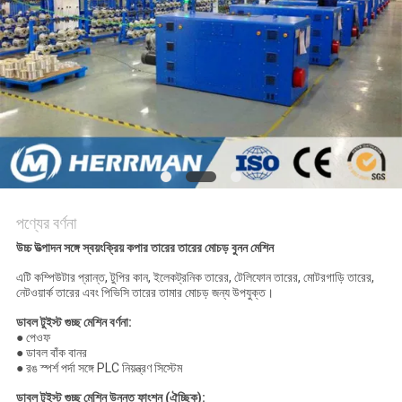
PRIVACY
POLICY
পণ্যের বর্ণনা
উচ্চ উত্পাদন সঙ্গে স্বয়ংক্রিয় কপার তারের তারের মোচড় বুনন মেশিন
এটি কম্পিউটার প্রান্ত, টুপির কান, ইলেকট্রনিক তারের, টেলিফোন তারের, মোটরগাড়ি তারের,
নেটওয়ার্ক তারের এবং পিভিসি তারের তামার মোচড় জন্য উপযুক্ত।
ডাবল টুইস্ট গুচ্ছ মেশিন বর্ণনা:
● পেওফ
● ডাবল বাঁক বানর
● রঙ স্পর্শ পর্দা সঙ্গে PLC নিয়ন্ত্রণ সিস্টেম
ডাবল টুইস্ট গুচ্ছ মেশিন উন্নত ফাংশন (ঐচ্ছিক):