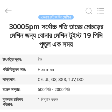
Machinery
Co.,ltd.
All
Rights
Reserved.
কেবল স্ট্রেংডিং মেশিন
Developed
by
ECER
30005pm সর্বোচ্চ গতি তারের মোচড়ের
বাড়ি
মেশিন জন্য বোনার মেশিন টুইস্ট 19 পিসি
পণ্য
পুতুল এক সময়
আমাদের
উৎপত্তি স্থল:
চীন
সম্পর্কে
পরিচিতিমুলক নাম:
Herrman
সাক্ষ্যদান:
CE, UL, GS, SGS, TUV, ISO
কারখানা
মডেল নম্বার:
500 মিমি - 2000 মিমি
ভ্রমণ
ন্যূনতম চাহিদার
1 বিন্যাস করুন
পরিমাণ:
মান