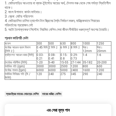
1. মোটরগাড়ির আওতায় বা ব্যাক-টুইস্টের আয়ের অর্থ, টেনশন শুরু থেকে শেষ পর্যন্ত স্থিতিশীল
থাকে।
2. মাংস উপাদান: কার্বন ফাইবার।
3. ব্রেক: মোটর পরিবেশন
4. মোটরচালিত চালিত চ্যাপ্টেন টান স্ক্রিনের দৈর্ঘ্য নির্ধারণ করুন, যান্ত্রিকভাবে গিয়ারের
পরিবর্তনের প্রয়োজন নেই
5. অটো তৈলাক্তকরণ সিস্টেম: নিয়মিত মেশিন সেবা জীবন দীর্ঘায়িত গুরুত্বপূর্ণ অংশের তৈয়ারি।
প্রধান কারিগরী ডেটা
মডেল
300
500
630
800
1000
1250
সর্বোচ্চ আচরন ক্রস বিভাগ
0.45 মিমি
2 মিমি
6 মিমি
8 মিমি
দিয়া।
দিয়া।
2
2
2
(মিমি
)
12mm
20mm
2
2
ব্যক্তিগত আচরন ডায়া (মিমি)
0.03-
0.08-
0.15-
0.29-
1-4
1-6
0.21
0.41
0.8
0.73
দৈর্ঘ্যের পরিসীমা (মিমি)
1-20
5-40
15-55
27-144
35-182
20-200
সর্বাধিক গতি (rpm)
3000
3000
2500
1200
800
600
সর্বোচ্চ পাকান (tpm)
6000
6000
5000
2400
1600
1200
সর্বাধিক লিনিয়ার গতি (মি /
120
240
275
345
290
240
মিনিট)
স্বয়ংক্রিয় তারের মোচড়ের মেশিন
তারের গুচ্ছিং মেশিন
এর সেরা মূল্য পান