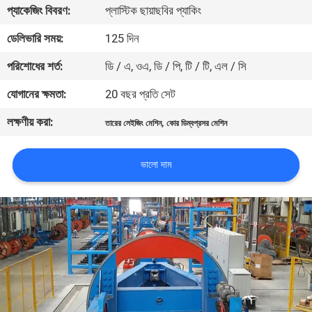
প্যাকেজিং বিবরণ:
প্লাস্টিক ছায়াছবির প্যাকিং
নিয়ন্ত্রণ
ডেলিভারি সময়:
125 দিন
যোগাযোগ
পরিশোধের শর্ত:
ডি / এ, ওএ, ডি / পি, টি / টি, এল / সি
করুন
যোগানের ক্ষমতা:
20 বছর প্রতি সেট
লক্ষণীয় করা:
,
তারের লেইজিং মেশিন
কোর ডিম্বপ্রসর মেশিন
খবর
ভালো দাম
উদ্ধৃতির
জন্য
আবেদন
সাইট
ম্যাপ