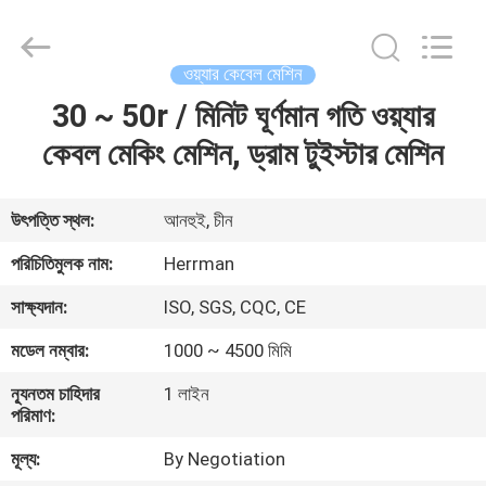
Machinery
Co.,ltd.
All
Rights
Reserved.
ওয়্যার কেবেল মেশিন
Developed
by
30 ~ 50r / মিনিট ঘূর্ণমান গতি ওয়্যার
বাড়ি
ECER
কেবল মেকিং মেশিন, ড্রাম টুইস্টার মেশিন
পণ্য
উৎপত্তি স্থল:
আনহুই, চীন
আমাদের
পরিচিতিমুলক নাম:
Herrman
সম্পর্কে
সাক্ষ্যদান:
ISO, SGS, CQC, CE
মডেল নম্বার:
1000 ~ 4500 মিমি
কারখানা
ন্যূনতম চাহিদার
1 লাইন
ভ্রমণ
পরিমাণ:
মূল্য:
By Negotiation
মান