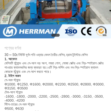
PRIVACY
POLICY
পণ্যের বর্ণনা
30 ~ 50r/মিনিট ঘূর্ণন গতি ওয়্যার কেবল তৈরীর মেশিন, ড্রাম টুইস্টার মেশিন
1. আবেদন
মেশিনটি স্ট্র্যান্ড এবং লে-আপ বড় অংশ, লম্বা গোল, সোজা সেক্টর এবং প্রি-স্পাইরাল সেক্টর
পাওয়ার ক্যাবলগুলির জন্য ব্যবহৃত হয়।এটি প্রি-সর্পিল এবং নন-প্রি-স্পাইরাল ক্যাবল
কোরকে স্ট্র্যান্ড এবং লে-আপ করতে পারে।
2. টাইপ করুন
পে-অফ স্ট্যান্ড
Φ1000, Φ1250, Φ1600, Φ2000, Φ2200, Φ2500, Φ2800, Φ3000,
Φ3150, Φ3500
টেক-আপ স্ট্যান্ড
-1600, -1800, -2000, -2200, -2500, -2800, -3000, -3150, -3500,
-4000, -4200
স্টিল-তারের পে-অফ স্ট্যান্ড
Φ500, Φ630