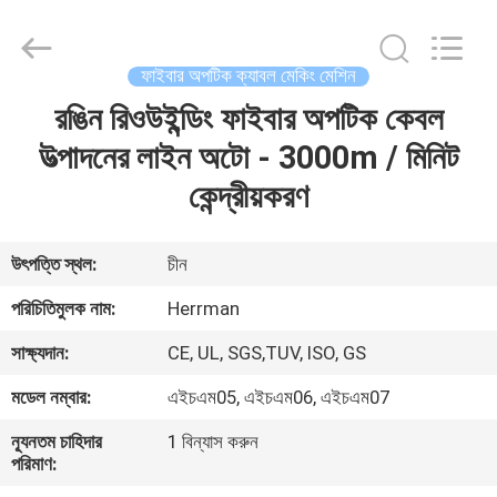
Machinery
Co.,ltd.
All
Rights
Reserved.
ফাইবার অপটিক ক্যাবল মেকিং মেশিন
Developed
by
রঙিন রিওউইন্ডিং ফাইবার অপটিক কেবল
বাড়ি
ECER
উত্পাদনের লাইন অটো - 3000m / মিনিট
পণ্য
কেন্দ্রীয়করণ
আমাদের
উৎপত্তি স্থল:
চীন
সম্পর্কে
পরিচিতিমুলক নাম:
Herrman
সাক্ষ্যদান:
CE, UL, SGS,TUV, ISO, GS
কারখানা
মডেল নম্বার:
এইচএম05, এইচএম06, এইচএম07
ভ্রমণ
ন্যূনতম চাহিদার
1 বিন্যাস করুন
পরিমাণ:
মান