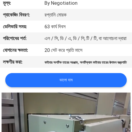
মূল্য:
By Negotiation
নিয়ন্ত্রণ
প্যাকেজিং বিবরণ:
রপ্তানি মোরক
যোগাযোগ
ডেলিভারি সময়:
63 কার্য দিবস
করুন
পরিশোধের শর্ত:
এল / সি, ডি / এ, ডি / পি, টি / টি, বা আলোচনা দ্বারা
যোগানের ক্ষমতা:
20 সেট করে প্রতি মাসে
খবর
লক্ষণীয় করা:
,
ফাইবার অপটিক তারের সরঞ্জাম
অপটিক্যাল ফাইবার তারের উত্পাদন যন্ত্রপাতি
উদ্ধৃতির
ভালো দাম
জন্য
আবেদন
সাইট
ম্যাপ