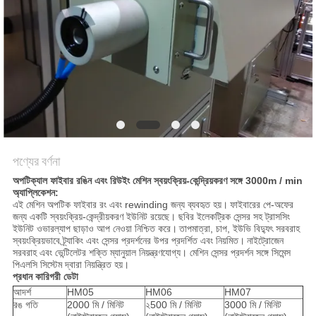
PRIVACY
POLICY
পণ্যের বর্ণনা
অপটিক্যাল ফাইবার রঙিন এবং রিউইং মেশিন স্বয়ংক্রিয়-কেন্দ্রিয়করণ সঙ্গে 3000m / min
অ্যাপ্লিকেশন:
এই মেশিন অপটিক ফাইবার রং এবং rewinding জন্য ব্যবহৃত হয়।
ফাইবারের পে-অফের
জন্য একটি স্বয়ংক্রিয়-কেন্দ্রীয়করণ ইউনিট রয়েছে। ছবির ইলেকট্রিক সেন্সর সহ ট্রাসসিং
ইউনিট ওভারল্যাপ ছাড়াও আপ নেওয়া নিশ্চিত করে।
তাপমাত্রা, চাপ, ইউভি বিদ্যুৎ সরবরাহ
স্বয়ংক্রিয়ভাবে ট্র্যাকিং এবং সেন্সর প্রদর্শনের উপর প্রদর্শিত এবং নিয়মিত।
নাইট্রোজেন
সরবরাহ এবং ভেন্টিলেটর শক্তি ম্যানুয়াল নিয়ন্ত্রণযোগ্য। মেশিন সেন্সর প্রদর্শন সঙ্গে সিমেন্স
পিএলসি সিস্টেম দ্বারা নিয়ন্ত্রিত হয়।
প্রধান কারিগরী ডেটা
আদর্শ
HM05
HM06
HM07
রঙ গতি
2000 মি / মিনিট
২500 মি / মিনিট
3000 মি / মিনিট