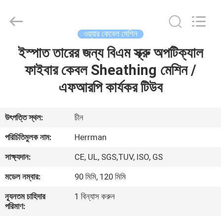
Machinery
Co.,ltd.
All
Rights
Reserved.
ওয়্যার কেবেল মেশিন
Developed
by
ECER
ইস্পাত তারের জন্য বিএম স্ক্রু অপটিক্যাল
বাড়ি
ফাইবার কেবল Sheathing মেশিন /
পণ্য
এফআরপি কার্যকর টিউব
আমাদের
উৎপত্তি স্থল:
চীন
সম্পর্কে
পরিচিতিমুলক নাম:
Herrman
সাক্ষ্যদান:
CE, UL, SGS,TUV, ISO, GS
কারখানা
মডেল নম্বার:
90 মিমি, 120 মিমি
ভ্রমণ
ন্যূনতম চাহিদার
1 বিন্যাস করুন
পরিমাণ:
মান