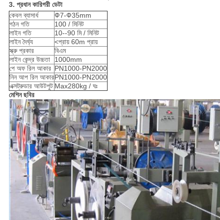
3. প্রধান কারিগরী ডেটা
কেবল ব্যাসার্ধ
Ф7-Ф35mm
গঠন গতি
100 / মিনিট
লাইন গতি
10--90 মি / মিনিট
লাইন দৈর্ঘ্য
<প্রায় 60m প্রায়
স্ক্রু প্রকার
বিএম
লাইন কেন্দ্র উচ্চতা
1000mm
পে অফ রিল আকার
PN1000-PN2000
নিন আপ রিল আকার
PN1000-PN2000
এক্সট্রুডার আউটপুট
Max280kg / ঘঃ
মেশিন ছবির