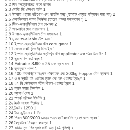
2.2 টান কনট্রোলারের সাথে ডান্সার
2.3 সোয়িং মিং টেনশন নর্তক 1
2.4 ইস্পাত ওয়্যার পরিশোধ এবং গাইডিং যন্ত্র
(ইস্পাত ওয়্যার সন্নিবেশ যন্ত্র সহ) 2
2.5 মেকানিক্যাল ডাম্প ডিটেক্টর (তারের গামছা সনাক্তকরণ) 1
2.6 স্টিল-অ্যালুমিনিয়াম টেপ পে-অফ 2
2.7 অন-লাইন সেল ওয়ালেডার 1
2.8 ইস্পাত-অ্যালুমিনিয়াম টেপ সংযোজক 1
2.9 ডুয়াল swellable টেপ বন্ধ 1
2.10 ইস্পাত-অ্যালুমিনিয়াম টেপ corrugator 1
2.11 কেবল ভরাট (জেলি) ডিভাইস 1
2.12 ইস্পাত-অ্যালুমিনিয়াম অনুদৈর্ঘ্য টেপ applicator
এবং গঠন ডিভাইস 1
2.13 ডুয়াল রিপ কর্ড বন্ধ 1
2.14 Extruder SJ90 × 25 এবং ক্রস মাথা 1
2.15 ভ্যাকুয়াম পাম্প 1
2.16 400 কিলোগ্রাম অঙ্কন পরিবাহক এবং 200kg Hopper যৌগ ড্রকার 1
2.17 6 ম স্থায়ী হট-ওয়াটার ট্রাট এবং হট-ওয়াটার ট্যাঙ্ক 1
2.18 ২4 মি স্টেইনলেস স্টীল শীতল-ওয়াটার ট্রাফ 1
2.19 ব্লাউ ড্রার ডিভাইস 1
2.20 ব্যাসার্ধ গেজ 1
2.21 স্পার্ক পরীক্ষক ইউনিট 1
2.2২ দৈর্ঘ্য সংখ্যা প্রিন্টার 1
2.23 ট্র্যাক্টর 1250 1
2.24 টান কন্ট্রোলার 1 নিন
2.25 পিএন 800/2000 চলন্ত গন্তব্যে ট্রাকেসিং গ্রহণ আপ ফ্রেম 1
2.26 বৈদ্যুতিক নিয়ন্ত্রণ ব্যবস্থা 1
2.27 আর্মড সুতা তিরস্কারকারী যন্ত্র (২4 পুলিশ) ২