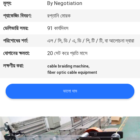
মূল্য:
By Negotiation
নিয়ন্ত্রণ
প্যাকেজিং বিবরণ:
রপ্তানি মোরক
যোগাযোগ
ডেলিভারি সময়:
91 কার্যদিবস
করুন
পরিশোধের শর্ত:
এল / সি, ডি / এ, ডি / পি, টি / টি, বা আলোচনা দ্বারা
যোগানের ক্ষমতা:
20 সেট করে প্রতি মাসে
খবর
লক্ষণীয় করা:
,
cable braiding machine
fiber optic cable equipment
উদ্ধৃতির
জন্য
ভালো দাম
আবেদন
সাইট
ম্যাপ