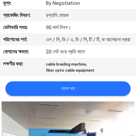
মূল্য:
By Negotiation
নিয়ন্ত্রণ
প্যাকেজিং বিবরণ:
রপ্তানি মোরক
যোগাযোগ
ডেলিভারি সময়:
90 কার্য দিবস।
করুন
পরিশোধের শর্ত:
এল / সি, ডি / এ, ডি / পি, টি / টি, বা আলোচনা দ্বারা
যোগানের ক্ষমতা:
20 সেট করে প্রতি মাসে
খবর
লক্ষণীয় করা:
,
cable braiding machine
fiber optic cable equipment
উদ্ধৃতির
জন্য
ভালো দাম
আবেদন
সাইট
ম্যাপ