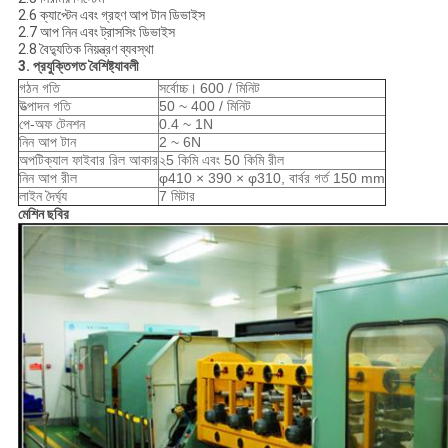
2.6 ক্যাপ্টেন এবং গ্রহণ আপ টান ডিভাইস
2.7 আপ নিন এবং ট্রাসসিং ডিভাইস
2.8 বৈদ্যুতিক নিয়ন্ত্রণ ব্যবস্থা
3. প্রযুক্তিগত বৈশিষ্ট্যাবলী
গঠন গতি
সর্বোচ্চ।
600 / মিনিট
উত্পাদন গতি
50 ~ 400 / মিনিট
পে-অফ টেনশন
0.4 ~ 1N
নিন আপ টান
2 ~ 6N
অপটিক্যাল ফাইবার রিল আকার
২5 কিমি এবং 50 কিমি রীল
নিন আপ রীল
φ410 × 390 × φ310, বার্বর গর্ত 150 mm
লাইন দৈর্ঘ্য
7 মিটার
মেশিন ছবির