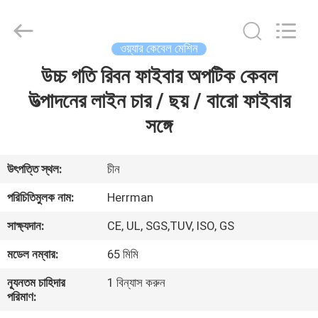
Machinery
Co.,ltd.
All
Rights
Reserved.
ওয়্যার কেবেল মেশিন
Developed
by
ECER
উচ্চ গতি রিবন ফাইবার অপটিক কেবল
বাড়ি
উত্পাদনের লাইন চার / ছয় / বারো ফাইবার
পণ্য
সঙ্গে
আমাদের
উৎপত্তি স্থল:
চীন
সম্পর্কে
পরিচিতিমুলক নাম:
Herrman
সাক্ষ্যদান:
CE, UL, SGS,TUV, ISO, GS
কারখানা
মডেল নম্বার:
65 মিমি
ভ্রমণ
ন্যূনতম চাহিদার
1 বিন্যাস করুন
পরিমাণ:
মান