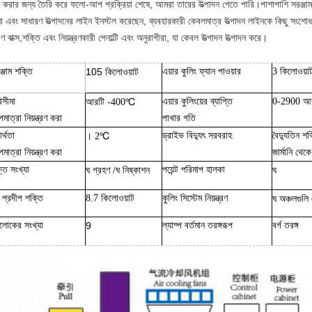
 করার জন্য তৈরি করে ফলো-আপ প্রক্রিয়া শেষে, আমরা তারের উত্পাদন পেতে পারি।পাশাপাশি সরঞ্জা
ো এবং সাধারণ উত্পাদনের লাইন ইনস্টল করেছেন, ব্যবহারকারী কেবলমাত্র উত্পাদন লাইনকে কিছু সংশোধ
ণ বাক্স,
শক্তি এবং নিয়ন্ত্রণকারী পেনাল্টি এবং অনুরাগীরা, যা কেবল উত্পাদন উত্পাদন করে।
ঞ্জাম শক্তি
105
এয়ার কুলিং ফ্যান পাওয়ার
3 কিলোওয়া
কিলোওয়াট
িসীমা
℃
এয়ার কুলিংয়ের ব্যাপ্তি
0-2900 আর
আরটি -400
মাত্রা নিয়ন্ত্রণ করা
পাখার গতি
র্থতা
℃
ড্রাইভ বিদ্যুৎ সরবরাহ
বৈদ্যুতিন শক
। 2
মাত্রা নিয়ন্ত্রণ করা
জার্মানি থে
্ত সংখ্যা
ঘ
ঘ
পয়েন্ট পরিমাপ হালকা
ঘ
গ্রহণ /
নিষ্কাশন
ধ প্রদীপ শক্তি
8.7 কিলোওয়াট
কুলিং সিস্টেম নিয়ন্ত্রণ
ঘ
অঞ্চলগুলি 
োকের সংখ্যা
9
ল্যাম্প বর্তমান তরঙ্গরূপ
বর্গ তরঙ্গ