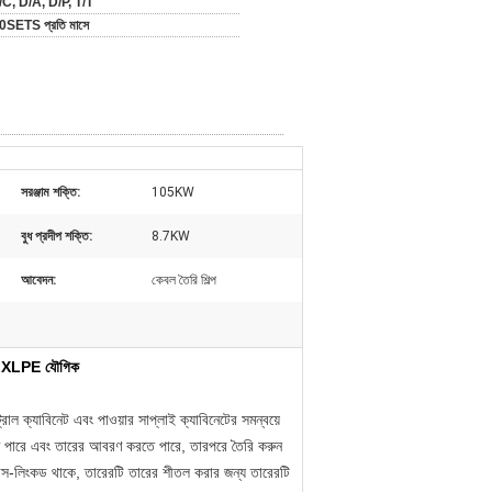
/C, D/A, D/P, T/T
0SETS প্রতি মাসে
সরঞ্জাম শক্তি:
105KW
বুধ প্রদীপ শক্তি:
8.7KW
আবেদন:
কেবল তৈরি শিল্প
তরক XLPE যৌগিক
রোল ক্যাবিনেট এবং পাওয়ার সাপ্লাই ক্যাবিনেটের সমন্বয়ে
ে পারে এবং তারের আবরণ করতে পারে, তারপরে তৈরি করুন
 ক্রস-লিংকড থাকে, তারেরটি তারের শীতল করার জন্য তারেরটি