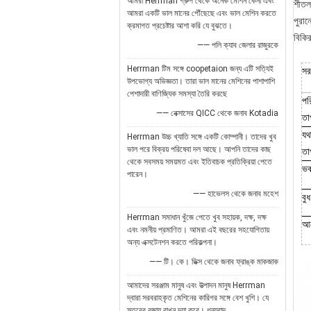
আমরা Herrman গ্রুপ থেকে অনেক মেশিন কেনা এবং
শীতল
আমরা একটি ভাল মানের পৌঁছেছে এবং ভাল মেশিন করতে
পুরান
ক্রমাগত প্রচেষ্টার আশা করি যে বুঝতে।
বিকির
—— পলি ক্যাব জেলার রাজুরকে
Herrman টিম সঙ্গে coopetaion জন্য এটি সত্যিই
সর
উপভোগ্য অভিজ্ঞতা। তারা ভাল মানের মেশিনের পাশাপাশি
পেশাদারী বাণিজ্যিক সমস্যা তৈরি করছে
পর
—— নেক্সাসের QICC থেকে জনাব Kotadia
তাপ
যথা
Herrman উচ্চ খ্যাতি সঙ্গে একটি কোম্পানী। তাদের খুব
ভাল পরে বিক্রয় পরিষেবা দল আছে। আপনি তাদের কাছ
তাপ
থেকে সবসময় সময়মত এবং ইতিবাচক প্রতিক্রিয়া পেতে
ভক
পারেন।
—— হাভেলস থেকে জনাব মহেশ
বু
Herrman সমাধান খুঁজে পেতে খুব সহায়ক, দক্ষ, দক্ষ
আল
এবং নমনীয় প্রমাণিত। আমরা এই বছরের সহযোগিতায়
অন্য এক্সটেনশন করতে পরিকল্পনা।
—— টি। কে। ডিক্স থেকে জনাব ফ্রাঙ্ক মাকজাক
আমাদের সরঞ্জাম মানুষ এবং উত্পাদন মানুষ Herrman
দ্বারা সরবরাহকৃত মেশিনের কারিগর সঙ্গে বেশ খুশি। যে
স্তরের বজায় রাখুন দয়া করে। ধন্যবাদ