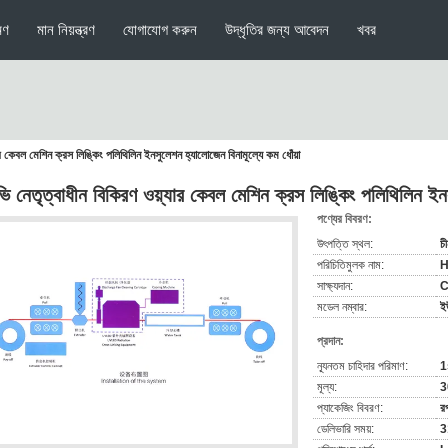
মণ
মান নিয়ন্ত্রণ
যোগাযোগ করুন
উদ্ধৃতির জন্য আবেদন
খবর
ার কেবল মেশিন ক্রস লিঙ্কিং পলিথিলিন ইনসুলেশন হ্যালোজেন বিনামূল্যে কম ধোঁয়া
ি নেতৃত্বাধীন বিকিরণ ওয়্যার কেবল মেশিন ক্রস লিঙ্কিং পলিথিলিন ইনস
পণ্যের বিবরণ:
উৎপত্তি স্থল:
চী
পরিচিতিমুলক নাম:
সাক্ষ্যদান:
মডেল নম্বার:
ই
প্রদান:
ন্যূনতম চাহিদার পরিমাণ:
1
মূল্য:
3
প্যাকেজিং বিবরণ:
র
ডেলিভারি সময়:
3