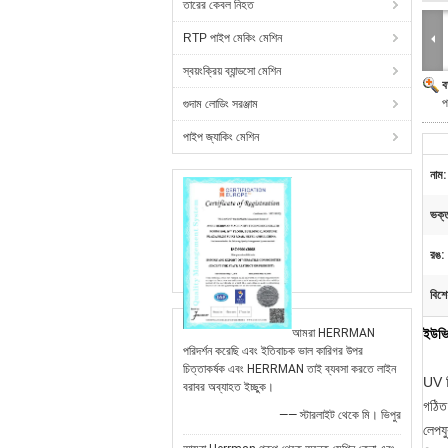
তারের কেবল নিহত
RTP পাইপ মেকিং মেশিন
স্বয়ংক্রিয় ব্যান্ডসো মেশিন
ব
প
গুদাম লোডিং সরঞ্জাম
পাইপ জ্যাকিং মেশিন
নাম:
ভক্ত
রঙ:
বিশে
আমরা HERRMAN
ইউভি
পরিদর্শন করেছি এবং ইতিবাচক ভাল কারিগর উপর
চিত্তাকর্ষক এবং HERRMAN তাই ব্যবসা করতে লাইন
UV বি
বরাবর অব্যাহত ইচ্ছুক।
গঠিত
—— স্টারলাইট থেকে মি। ভিপুর
লেপযু