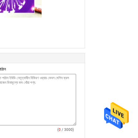
াঠান
(
0
/ 3000)