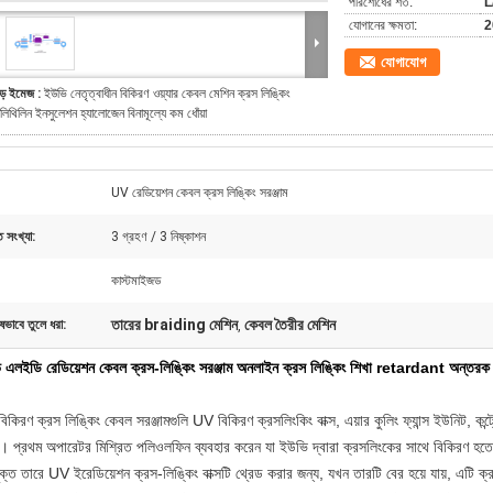
পরিশোধের শর্ত:
L
যোগানের ক্ষমতা:
2
যোগাযোগ
ড় ইমেজ :
ইউভি নেতৃত্বাধীন বিকিরণ ওয়্যার কেবল মেশিন ক্রস লিঙ্কিং
লিথিলিন ইনসুলেশন হ্যালোজেন বিনামূল্যে কম ধোঁয়া
UV রেডিয়েশন কেবল ক্রস লিঙ্কিং সরঞ্জাম
 সংখ্যা:
3 গ্রহণ / 3 নিষ্কাশন
কাস্টমাইজড
তারের braiding মেশিন
কেবল তৈরীর মেশিন
ষভাবে তুলে ধরা:
,
 এলইডি রেডিয়েশন কেবল ক্রস-লিঙ্কিং সরঞ্জাম অনলাইন ক্রস লিঙ্কিং শিখা retardant অন্
কিরণ ক্রস লিঙ্কিং কেবল সরঞ্জামগুলি UV বিকিরণ ক্রসলিংকিং বাক্স, এয়ার কুলিং ফ্যান্স ইউনিট, কন্ট্
। প্রথম অপারেটর মিশ্রিত পলিওলফিন ব্যবহার করেন যা ইউভি দ্বারা ক্রসলিংকের সাথে বিকিরণ হত
ক্ত তারে UV ইরেডিয়েশন ক্রস-লিঙ্কিং বাক্সটি থ্রেড করার জন্য, যখন তারটি বের হয়ে যায়, এটি