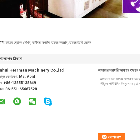
,
,
যাগ:
তারের ব্রেকিং মেশিন
ফাইবার অপটিক তারের সরঞ্জাম
তারের তৈরি মেশিন
গাযোগের ঠিকানা
nhui Herrman Machinery Co.,ltd
আমাদের সরাসরি আপনার তদন্ত প
যক্তি যোগাযোগ:
Ms. April
েল:
+86-13855138649
যাক্স:
86-551-65667528