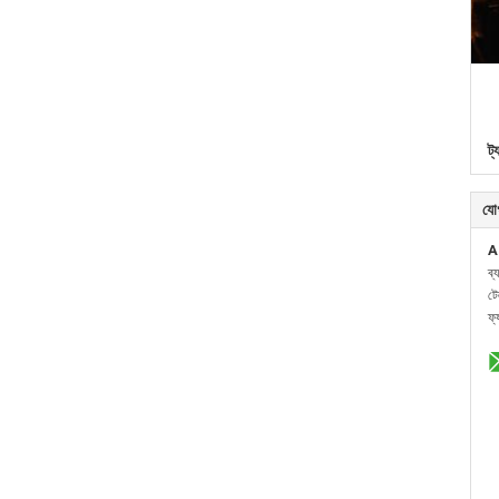
ট্
যো
A
ব্
ট
ফ্