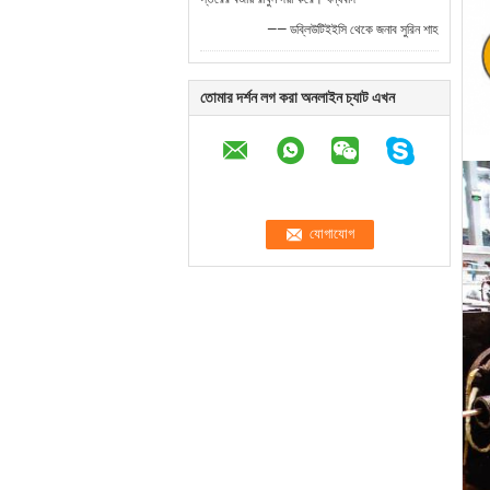
—— ডব্লিউটিইইসি থেকে জনাব সুরিন শাহ
তোমার দর্শন লগ করা অনলাইন চ্যাট এখন