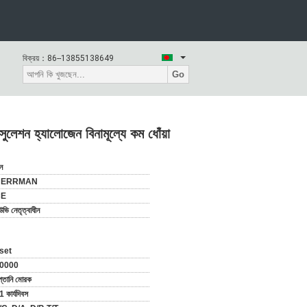
বিক্রয়：
86--13855138649
Go
ুলেশন হ্যালোজেন বিনামূল্যে কম ধোঁয়া
ন
HERRMAN
CE
উভি নেতৃত্বাধীন
set
0000
প্তানি মোরক
1 কার্যদিবস