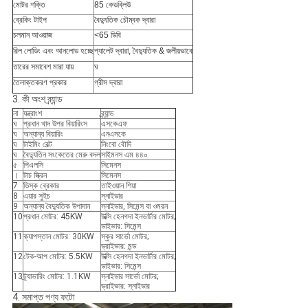
মোটর শক্তি
85 কেডব্লিউ
ব্রেকিং টাইপ
বৈদ্যুতিক চৌম্বক দ্বারা
চলমান আওয়াজ
<65 ডিবি
রিল লোডিং এবং আনলোড হচ্ছে
প্যালেট দ্বারা, বৈদ্যুতিক & জলীয়ভাবে
তারের সমাবেশ মারা যায়
ঘ
তৈলাক্তকরণ প্রকার
গ্রীস দ্বারা
3. কী অংশ ব্র্যান্ড
না
যন্ত্রাংশ
ব্র্যান্ড
ঘ
প্রধান খাদ উপর বিয়ারিংস
এসকেএফ
ঘ
অন্যান্য বিয়ারিং
এনএসকে
ঘ
টাইমিং বেল্ট
নিংবো বৌদি
ঘ
বৈদ্যুতিন সংকেতের মেরু বদল
সাইমনস এম ৪৪০
৫
পিএলসি
সিমেনস
।
টাচ স্ক্রিন
সিমেনস
7
ডিস্ক ব্রেকার
তাইওয়ান শিয়া
8
এয়ার সুইচ
স্নাইডার
9
অন্যান্য বৈদ্যুতিক উপাদান
স্নাইডার, সিমেন্স বা ওমরন
10
প্রধান মোটর: 45KW
উক্সি হেনগদা ইনভার্টার মোটর;
ডাইভার: সিমেন্স
11
ক্যাপস্তান মোটর: 30KW
স্কুর সার্ভো মোটর;
ড্রাইভার: মন্ড
12
টেক-আপ মোটর: 5.5KW
উক্সি হেনগদা ইনভার্টার মোটর;
ডাইভার: সিমেন্স
13
ট্র্যাভারিং মোটর: 1.1KW
স্নাইডার সার্ভো মোটর;
ড্রাইভার: স্নাইডার
4. সমাপ্ত পণ্য ফটো