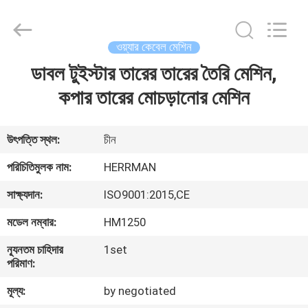
Machinery
Co.,ltd.
All
Rights
Reserved.
ওয়্যার কেবেল মেশিন
Developed
by
ডাবল টুইস্টার তারের তারের তৈরি মেশিন,
বাড়ি
ECER
কপার তারের মোচড়ানোর মেশিন
পণ্য
উৎপত্তি স্থল:
চীন
আমাদের
পরিচিতিমুলক নাম:
HERRMAN
সম্পর্কে
সাক্ষ্যদান:
ISO9001:2015,CE
মডেল নম্বার:
HM1250
কারখানা
ন্যূনতম চাহিদার
1set
ভ্রমণ
পরিমাণ:
মূল্য:
by negotiated
মান