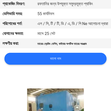
প্যাকেজিং বিবরণ:
রফতানির জন্য উপযুক্ত সমুদ্রযুক্ত প্যাকিং
নিয়ন্ত্রণ
ডেলিভারি সময়:
55 কার্যদিবস
যোগাযোগ
পরিশোধের শর্ত:
এল / সি, টি / টি, ডি / এ, ডি / পি Ne আলোচনা দ্বারা
করুন
যোগানের ক্ষমতা:
মাসে 25 সেট
লক্ষণীয় করা:
,
তারের ব্রেকিং মেশিন
ফাইবার অপটিক তারের সরঞ্জাম
খবর
ভালো দাম
উদ্ধৃতির
জন্য
আবেদন
সাইট
ম্যাপ