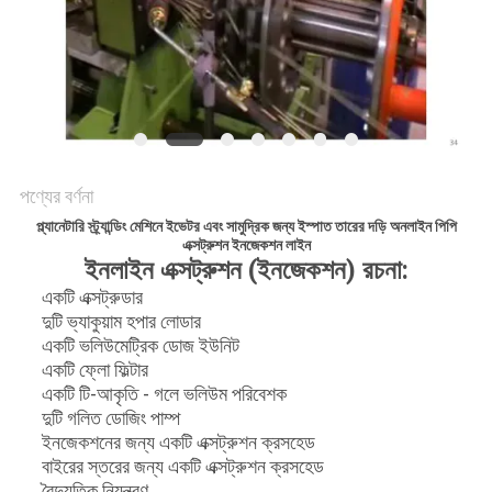
PRIVACY
POLICY
পণ্যের বর্ণনা
প্ল্যানেটারি স্ট্র্যান্ডিং মেশিনে ইভেটর এবং সামুদ্রিক জন্য ইস্পাত তারের দড়ি অনলাইন পিপি
এক্সট্রুশন ইনজেকশন লাইন
ইনলাইন এক্সট্রুশন (ইনজেকশন) রচনা:
একটি এক্সট্রুডার
দুটি ভ্যাকুয়াম হপার লোডার
একটি ভলিউমেট্রিক ডোজ ইউনিট
একটি ফ্লো ফিল্টার
একটি টি-আকৃতি - গলে ভলিউম পরিবেশক
দুটি গলিত ডোজিং পাম্প
ইনজেকশনের জন্য একটি এক্সট্রুশন ক্রসহেড
বাইরের স্তরের জন্য একটি এক্সট্রুশন ক্রসহেড
বৈদ্যুতিক নিয়ন্ত্রণ