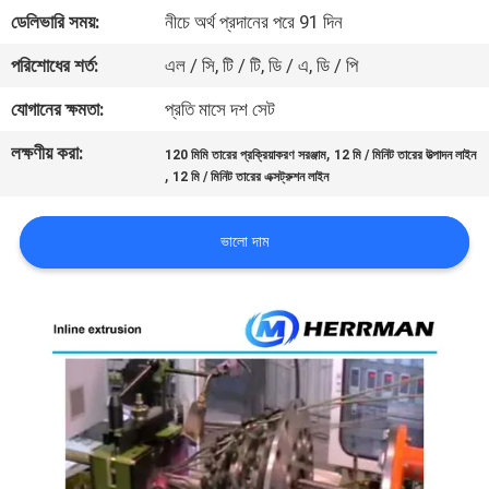
নিয়ন্ত্রণ
ডেলিভারি সময়:
নীচে অর্থ প্রদানের পরে 91 দিন
পরিশোধের শর্ত:
এল / সি, টি / টি, ডি / এ, ডি / পি
যোগাযোগ
যোগানের ক্ষমতা:
প্রতি মাসে দশ সেট
করুন
লক্ষণীয় করা:
,
120 মিমি তারের প্রক্রিয়াকরণ সরঞ্জাম
12 মি / মিনিট তারের উত্পাদন লাইন
,
12 মি / মিনিট তারের এক্সট্রুশন লাইন
খবর
ভালো দাম
উদ্ধৃতির
জন্য
আবেদন
সাইট
ম্যাপ