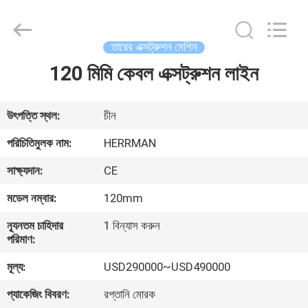
Machinery
Co.,ltd.
All
Rights
Reserved.
তারের এক্সট্রুশন মেশিন
Developed
by
ECER
120 মিমি কেবল এক্সট্রুশন লাইন
বাড়ি
পণ্য
উৎপত্তি স্থল:
চীন
পরিচিতিমুলক নাম:
HERRMAN
আমাদের
সাক্ষ্যদান:
CE
সম্পর্কে
মডেল নম্বার:
120mm
ন্যূনতম চাহিদার
1 বিন্যাস করুন
কারখানা
পরিমাণ:
ভ্রমণ
মূল্য:
USD290000~USD490000
প্যাকেজিং বিবরণ:
রপ্তানি মোরক
মান