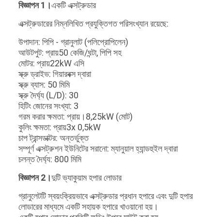
বিজ্ঞাপন 1।
একটি এক্সট্রুডার
এক্সট্রুডারের নিম্নলিখিত প্রযুক্তিগত পরিসংখ্যান রয়েছে:
উপাদান: পিপি - গ্রানুলাট (পলিপ্রোপিলেন)
আউটপুট: প্রায়50 কেজি/ঘন্টা, পিপি সহ
মোটর: প্রায়22kW এসি
স্ক্রু ড্রাইভ: গিয়ারবক্স দ্বারা
স্ক্রু ব্যাস: 50 মিমি
স্ক্রু দৈর্ঘ্য (L/D): 30
হিটিং জোনের সংখ্যা: 3
গরম করার ক্ষমতা: প্রায়।8,25kW (মোট)
কুলিং ক্ষমতা: প্রায়3x 0,5kW
চাপ ট্রান্সডাক্টর: অন্তর্ভুক্ত
সম্পূর্ণ এক্সট্রুশন ইউনিটের সরানো: ম্যানুয়াল হ্যান্ডহুইল দ্বারা
চলন্ত দৈর্ঘ্য: 800 মিমি
বিজ্ঞাপন 2।
দুটি ভ্যাকুয়াম হপার লোডার
গ্রানুলেটটি স্বয়ংক্রিয়ভাবে এক্সট্রুডার প্রধান হপারে এবং দুটি হপার
লোডারের মাধ্যমে একটি সহায়ক হপারে খাওয়ানো হয়।