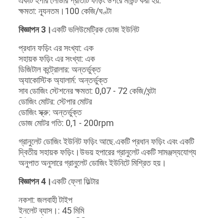
একটি হপার লোডার প্রতিটি ফড়িং উপরে মাউন্ট করা হয়.
ক্ষমতা: ন্যূনতম।100 কেজি/ঘণ্টা
বিজ্ঞাপন 3।
একটি ভলিউমেট্রিক ডোজ ইউনিট
প্রধান ফড়িং এর সংখ্যা: এক
সহায়ক ফড়িং এর সংখ্যা: এক
ডিজিটাল কন্ট্রোলার: অন্তর্ভুক্ত
অ্যাকোস্টিক অ্যালার্ম: অন্তর্ভুক্ত
সাব ডোজিং স্টেশনের ক্ষমতা: 0,07 - 72 কেজি/ঘন্টা
ডোজিং মোটর: স্টেপার মোটর
ডোজিং স্ক্রু: অন্তর্ভুক্ত
ডোজ মোটর গতি: 0,1 - 200rpm
গ্রানুলেট ডোজিং ইউনিট ফড়িং আছে.একটি প্রধান ফড়িং এবং একটি
দ্বিতীয় সহায়ক ফড়িং।উভয় হপারের গ্রানুলেট একটি সামঞ্জস্যযোগ্য
অনুপাত অনুসারে গ্রানুলেট ডোজিং ইউনিটে মিশ্রিত হয়।
বিজ্ঞাপন 4।
একটি ফ্লো ফিল্টার
নকশা: জলবাহী টাইপ
ইনলেট ব্যাস।: 45 মিমি