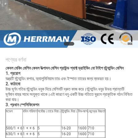
গোপনীয়তা
নীতি
পণ্যের বর্ণনা
কেবল মেকিং মেশিন কেবল উত্পাদন মেশিন গ্রাউন্ড শ্যাফ্ট ড্রাইভিং বো টাইপ স্ট্র্যান্ডিং মেশিন
1. প্রয়োগ
যন্ত্রটি স্ট্র্যান্ডিং কপার, অ্যালুমিনিয়াম তার এবং ইস্পাত তারের জন্য ব্যবহৃত হয়।
2. কাঠামো
উচ্চ ঘূর্ণন গতির স্ট্র্যান্ডিং ধনুক দিয়ে মেশিনটি দ্রুত কাজ করে।স্ট্র্যান্ডিং ধনুর উভয় প্রান্তটি
ঘূর্ণমান বাহুর সাথে সংযুক্ত থাকে।এই কারণে ধনু একটি উচ্চ গতিতে ঘুরলে প্রাকৃতিক গঠন নিশ্চিত
করা যায়।
3. প্রধান স্পেসিফিকেশন
মডেল
ববিন পরিমাণ
সর্বোচ্চ।তারে দিয়া।
স্ট্র্যান্ডিং দিয়া।
নিন-আপ
কেন্দ্রের উচ্চতা
500/1 + 6
1 + + 6
5
16-20
1600
710
630/1 + 6
1 + + 6
5
16-20
1600
710