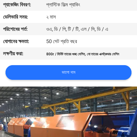
প্যাকেজিং বিবরণ:
প্লাস্টিক ফিল্ম প্যাকিং
নিয়ন্ত্রণ
ডেলিভারি সময়:
২ মাস
যোগাযোগ
পরিশোধের শর্ত:
ওএ, ডি / পি, টি / টি, এল / সি, ডি / এ
করুন
যোগানের ক্ষমতা:
50 সেট প্রতি বছর
লক্ষণীয় করা:
,
800r / মিনিট তারের গুচ্ছ মেশিন
বো তারের এক্সট্রুডার মেশিন
খবর
ভালো দাম
উদ্ধৃতির
জন্য
আবেদন
সাইট
ম্যাপ