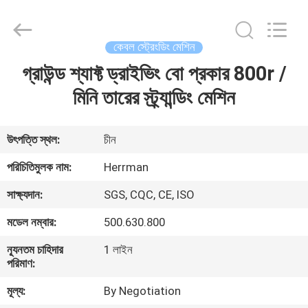
Machinery
Co.,ltd.
All
Rights
Reserved.
কেবল স্ট্রেংডিং মেশিন
Developed
by
ECER
গ্রাউন্ড শ্যাফ্ট ড্রাইভিং বো প্রকার 800r /
বাড়ি
মিনি তারের স্ট্র্যান্ডিং মেশিন
পণ্য
উৎপত্তি স্থল:
চীন
আমাদের
পরিচিতিমুলক নাম:
Herrman
সম্পর্কে
সাক্ষ্যদান:
SGS, CQC, CE, ISO
মডেল নম্বার:
500.630.800
কারখানা
ন্যূনতম চাহিদার
1 লাইন
ভ্রমণ
পরিমাণ:
মূল্য:
By Negotiation
মান