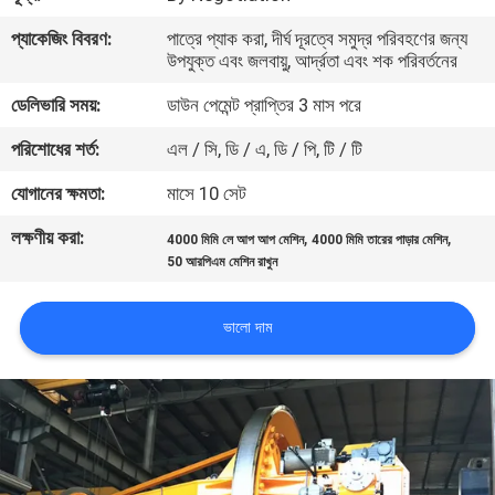
নিয়ন্ত্রণ
প্যাকেজিং বিবরণ:
পাত্রে প্যাক করা, দীর্ঘ দূরত্বে সমুদ্র পরিবহণের জন্য
উপযুক্ত এবং জলবায়ু, আর্দ্রতা এবং শক পরিবর্তনের
যোগাযোগ
ডেলিভারি সময়:
ডাউন পেমেন্ট প্রাপ্তির 3 মাস পরে
করুন
পরিশোধের শর্ত:
এল / সি, ডি / এ, ডি / পি, টি / টি
যোগানের ক্ষমতা:
মাসে 10 সেট
খবর
লক্ষণীয় করা:
,
,
4000 মিমি লে আপ আপ মেশিন
4000 মিমি তারের পাড়ার মেশিন
50 আরপিএম মেশিন রাখুন
উদ্ধৃতির
জন্য
ভালো দাম
আবেদন
সাইট
ম্যাপ