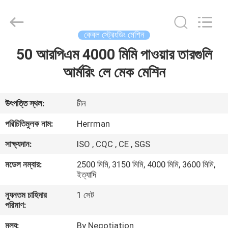
Machinery
Co.,ltd.
All
Rights
Reserved.
কেবল স্ট্রেংডিং মেশিন
Developed
by
ECER
50 আরপিএম 4000 মিমি পাওয়ার তারগুলি
বাড়ি
আর্মরিং লে মেক মেশিন
পণ্য
উৎপত্তি স্থল:
চীন
আমাদের
পরিচিতিমুলক নাম:
Herrman
সম্পর্কে
সাক্ষ্যদান:
ISO , CQC , CE , SGS
মডেল নম্বার:
2500 মিমি, 3150 মিমি, 4000 মিমি, 3600 মিমি,
কারখানা
ইত্যাদি
ভ্রমণ
ন্যূনতম চাহিদার
1 সেট
পরিমাণ:
মান
মূল্য:
By Negotiation