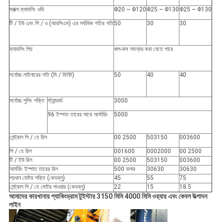
ম্যাক্স.ক্যাবলিং ওডি
Φ20 ~ Φ120
Φ25 ~ Φ130
Φ25 ~ Φ130
টি / ইউ এবং পি / ও (আরপিএম) এর সর্বাধিক গতির গতি
50
30
30
ক্যাবলিং পিচ
ধাপ-কম সমন্বয় করা যেতে পারে
সর্বোচ্চ.লাইনারের গতি (মি / মিনিট)
50
40
40
সর্বোচ্চ.পুলিং শক্তি
স্ট্যান্ডার্ড
3000
96 ইস্পাত তারের সাথে আর্মারিং
5000
সেন্ট্রাল পি / হে রিল
00 2500
503150
003600
পি / হে রিল
001600
0002000
00 2500
টি / ইউ রিল
00 2500
503150
003600
আর্মরিং ইস্পাত তারের রিল
500 ডলার
30630
30630
প্রধান মোটর শক্তি (কেডব্লু)
45
55
75
সেন্ট্রাল পি / হে মোটর পাওয়ার (কেডব্লু)
22
15
18.5
আমাদের কারখানায় প্যাকিং
ড্রাম টুইস্টার 3150 মিমি 4000 মিমি ওয়্যার এবং কেবল উত্পাদন
লাইন