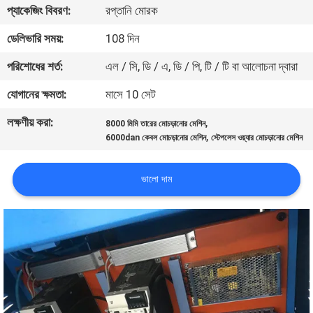
প্যাকেজিং বিবরণ:
রপ্তানি মোরক
নিয়ন্ত্রণ
ডেলিভারি সময়:
108 দিন
যোগাযোগ
পরিশোধের শর্ত:
এল / সি, ডি / এ, ডি / পি, টি / টি বা আলোচনা দ্বারা
করুন
যোগানের ক্ষমতা:
মাসে 10 সেট
লক্ষণীয় করা:
,
8000 মিমি তারের মোচড়ানোর মেশিন
খবর
,
6000dan কেবল মোচড়ানোর মেশিন
স্টেপলেস ওয়্যার মোচড়ানোর মেশিন
উদ্ধৃতির
ভালো দাম
জন্য
আবেদন
সাইট
ম্যাপ