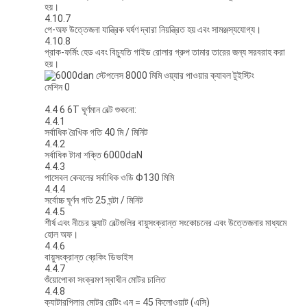
হয়।
4.10.7
পে-অফ উত্তেজনা যান্ত্রিক ঘর্ষণ দ্বারা নিয়ন্ত্রিত হয় এবং সামঞ্জস্যযোগ্য।
4.10.8
প্রাক-ফর্মিং হেড এবং বিচ্যুতি গাইড রোলার গ্রুপ তামার তারের জন্য সরবরাহ করা
হয়।
4.4 6 6T ঘূর্ণমান বেল্ট শুকনো:
4.4.1
সর্বাধিক রৈখিক গতি 40 মি / মিনিট
4.4.2
সর্বাধিক টানা শক্তি 6000daN
4.4.3
পাসেবল কেবলের সর্বাধিক ওডি Φ130 মিমি
4.4.4
সর্বোচ্চ ঘূর্ণন গতি 25 ঘন্টা / মিনিট
4.4.5
শীর্ষ এবং নীচের ফ্ল্যাট বেল্টগুলির বায়ুসংক্রান্ত সংকোচনের এবং উত্তেজনার মাধ্যমে
হোল অফ।
4.4.6
বায়ুসংক্রান্ত ব্রেকিং ডিভাইস
4.4.7
শুঁয়োপোকা সংক্রমণ স্বাধীন মোটর চালিত
4.4.8
ক্যাটারপিলার মোটর রেটিং এন = 45 কিলোওয়াট (এসি)