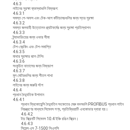
4.6.3
লাইনের সুরক্ষা ব্যবস্থাগুলি নিম্নরূপ:
4.6.3.1
সমস্ত পে-অফস এবং টেক-আপ কাঁটাচামচগুলির জন্য স্তর সুরক্ষা
4.6.3.2
সমস্ত জলবাহী উত্তোলন প্ল্যাটফর্মের জন্য সুরক্ষা প্রতিস্থাপন
4.6.3.3
ট্র্যাভারিংয়ের জন্য ওভার সীমা
4.6.3.4
টেপ-ব্রেকিং এবং টেপ-সমাপ্তি
4.6.3.5
মাথার সুরক্ষার ঝাল টেপিং
4.6.3.6
সংকুচিত বাতাসের জন্য নিম্নচাপ
4.6.3.7
মূল মোটরগুলির জন্য শীতল পাখা
4.6.3.8
লাইনের জন্য জরুরি স্টপ
4.6.4
প্রধান বৈদ্যুতিক উপাদান
4.6.4.1
প্রধান ফ্রিকোয়েন্সি বৈদ্যুতিন সংকেতের মেরু বদলগুলি PROFIBUS প্রধান লাইন
নিয়ন্ত্রণের মাধ্যমে সিমেনস পণ্য, প্রতিক্রিয়াটি এনকোডার দ্বারা হয়।
4.6.4.2
টাচ স্ক্রিনটি সিমেনস 10.4 ইঞ্চি রঙিন স্ক্রিন।
4.6.4.3
সিমেন্স এস 7-1500 পিএলসি