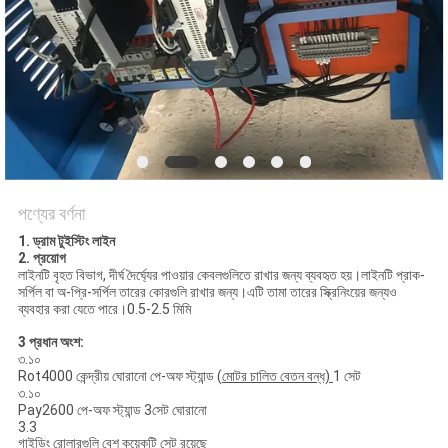
গোপনীয়তা
নীতি
পণ্যের বর্ণনা
1. ড্রাম টুইস্টিং লাইন
2. প্রয়োগ
লাইনটি বৃহত বিভাগ, দীর্ঘ দৈর্ঘ্যের পাওয়ার কেবলগুলিতে রাখার জন্য ব্যবহৃত হয়।লাইনটি প্রাক-
সর্পিল বা অ-প্রি-সর্পিল তারের কোরগুলি রাখার জন্য।এটি তামা তারের স্ক্রিনিংয়ের জন্যও
ব্যবহার করা যেতে পারে।0.5-2.5 মিমি
3 প্রধান অংশ:
৩.১০
Rot4000 কেন্দ্রীয় ঘোরানো পে-অফ স্ট্যান্ড (
মোটর
চালিত বেতন বন্ধ)
1 সেট
৩.১০
Pay2600 পে-অফ স্ট্যান্ড 3সেট ঘোরানো
3.3
গাইডিং রোলারগুলি বেশ কয়েকটি সেট রয়েছে