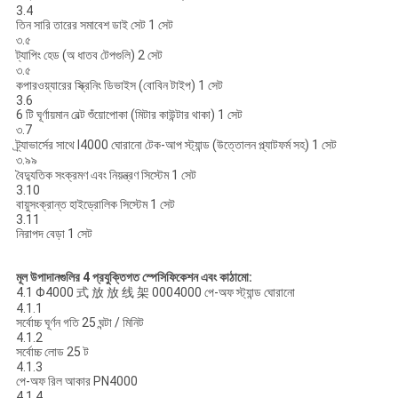
3.4
তিন সারি তারের সমাবেশ ডাই সেট 1 সেট
৩.৫
ট্যাপিং হেড (অ ধাতব টেপগুলি) 2 সেট
৩.৫
কপারওয়্যারের স্ক্রিনিং ডিভাইস (বোবিন টাইপ) 1 সেট
3.6
6 টি ঘূর্ণায়মান বেল্ট শুঁয়োপোকা (মিটার কাউন্টার থাকা) 1 সেট
৩.7
ট্র্যাভার্সের সাথে l4000 ঘোরানো টেক-আপ স্ট্যান্ড (উত্তোলন প্ল্যাটফর্ম সহ) 1 সেট
৩.৯৯
বৈদ্যুতিক সংক্রমণ এবং নিয়ন্ত্রণ সিস্টেম 1 সেট
3.10
বায়ুসংক্রান্ত হাইড্রোলিক সিস্টেম 1 সেট
3.11
নিরাপদ বেড়া 1 সেট
মূল উপাদানগুলির 4 প্রযুক্তিগত স্পেসিফিকেশন এবং কাঠামো:
4.1 Φ4000 式 放 放 线 架 0004000 পে-অফ স্ট্যান্ড ঘোরানো
4.1.1
সর্বোচ্চ ঘূর্ণন গতি 25 ঘন্টা / মিনিট
4.1.2
সর্বোচ্চ লোড 25 ট
4.1.3
পে-অফ রিল আকার PN4000
4.1.4