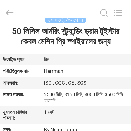
Machinery
Co.,ltd.
All
Rights
Reserved.
কেবল স্ট্রেংডিং মেশিন
Developed
by
ECER
50 সিসিল আর্মরিং স্ট্র্যান্ডিং ড্রাম টুইস্টার
বাড়ি
কেবল মেশিন প্রি স্পাইরালের জন্য
পণ্য
উৎপত্তি স্থল:
চীন
আমাদের
পরিচিতিমুলক নাম:
Herrman
সম্পর্কে
সাক্ষ্যদান:
ISO , CQC , CE , SGS
মডেল নম্বার:
2500 মিমি, 3150 মিমি, 4000 মিমি, 3600 মিমি,
কারখানা
ইত্যাদি
ভ্রমণ
ন্যূনতম চাহিদার
1 সেট
পরিমাণ:
মান
মূল্য:
By Negotiation