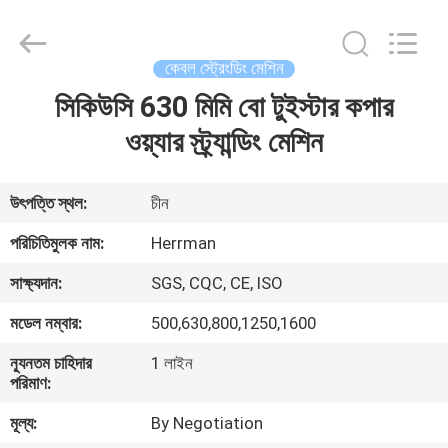
Machinery
Co.,ltd.
All
Rights
Reserved.
কেবল স্ট্রেংডিং মেশিন
Developed
by
ECER
সিকিউসি 630 মিমি বো টুইস্টার কপার
বাড়ি
ওয়্যার স্ট্র্যান্ডিং মেশিন
পণ্য
উৎপত্তি স্থল:
চীন
আমাদের
পরিচিতিমুলক নাম:
Herrman
সম্পর্কে
সাক্ষ্যদান:
SGS, CQC, CE, ISO
মডেল নম্বার:
500,630,800,1250,1600
কারখানা
ন্যূনতম চাহিদার
1 লাইন
ভ্রমণ
পরিমাণ:
মূল্য:
By Negotiation
মান