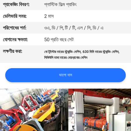
প্যাকেজিং বিবরণ:
প্লাস্টিক ফিল্ম প্যাকিং
নিয়ন্ত্রণ
ডেলিভারি সময়:
2 মাস
যোগাযোগ
পরিশোধের শর্ত:
ওএ, ডি / পি, টি / টি, এল / সি, ডি / এ
করুন
যোগানের ক্ষমতা:
50 প্রতি বছর সেট
লক্ষণীয় করা:
,
,
বো টুইস্টার তারের স্ট্র্যান্ডিং মেশিন
630 মিমি তারের স্ট্র্যান্ডিং মেশিন
খবর
সিকিউসি তামা তারের মোচড়ানোর মেশিন
উদ্ধৃতির
ভালো দাম
জন্য
আবেদন
সাইট
ম্যাপ