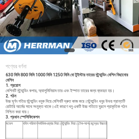
PRIVACY
POLICY
পণ্যের বর্ণনা
630 মিমি 800 মিমি 1000 মিমি 1250 মিমি বো টুইস্টার তারের স্ট্র্যান্ডিং মেশিন বিছানোর
মেশিন
1. প্রয়োগ
মেশিনটি স্ট্র্যান্ডিং কপার, অ্যালুমিনিয়াম তার এবং ইস্পাত তারের জন্য ব্যবহৃত হয়।
2. গঠন
উচ্চ ঘূর্ণন গতির স্ট্র্যান্ডিং ধনুক দিয়ে মেশিনটি দ্রুত কাজ করে।স্ট্র্যান্ডিং ধনুর উভয় প্রান্তটি
রোটারি আর্মের সাথে সংযুক্ত থাকে।এই কারণে ধনু একটি উচ্চ গতিতে ঘুরলে প্রাকৃতিক গঠন
নিশ্চিত করা যায়।
3. প্রধান স্পেসিফিকেশন
মডেল
ববিন পরিমাণ
সর্বাধিকওয়্যার দিয়া।
স্ট্র্যান্ডিং দিয়া।
টেক-আপ
কেন্দ্রের উচ্চতা