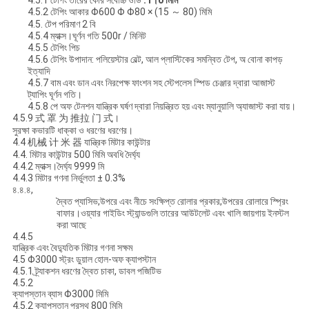
4.5.1 টেপিং তারের কোর সর্বোচ্চ ওডি
.1
।
0 মিমি
4.5.2 টেপিং আকার Φ600 Φ Φ80 × (15 ～ 80) মিমি
4.5. টেপ পরিমাণ 2 বি
4.5.4 ম্যাক্স।ঘূর্ণন গতি 500r / মিনিট
4.5.5 টেপিং পিচ
4.5.6 টেপিং উপাদান: পলিয়েস্টার বেল্ট, আল প্লাস্টিকের সমন্বিত টেপ, অ বোনা কাপড়
ইত্যাদি
4.5.7 বাম এবং ডান এবং নিরপেক্ষ ফাংশন সহ স্টেপলেস স্পিড চেঞ্জার দ্বারা আজাস্ট
ট্যাপিং ঘূর্ণন গতি।
4.5.8 পে অফ টেনশন যান্ত্রিক ঘর্ষণ দ্বারা নিয়ন্ত্রিত হয় এবং ম্যানুয়ালি অ্যাজাস্ট করা যায়।
4.5.9 式 罩 为 推拉 门 式।
সুরক্ষা কভারটি ধাক্কা ও ধরণের ধরণের।
4.4 机械 计 米 器 যান্ত্রিক মিটার কাউন্টার
4.4. মিটার কাউন্টার 500 মিমি অবধি দৈর্ঘ্য
4.4.2 ম্যাক্স।দৈর্ঘ্য 9999 মি
4.4.3 মিটার গণনা নির্ভুলতা ± 0.3%
৪.৪.৪,
দ্বৈত প্যাসিভ;উপরে এবং নীচে সংক্ষিপ্ত রোলার প্রকার;উপরের রোলারে স্প্রিং
বাফার।ওয়্যার গাইডিং স্ট্যান্ডগুলি তারের আউটলেট এবং খালি জায়গায় ইনস্টল
করা আছে
4.4.5
যান্ত্রিক এবং বৈদ্যুতিক মিটার গণনা সক্ষম
4.5 Φ3000 স্ট্রং ডুয়াল হোল-অফ ক্যাপস্টান
4.5.1 ট্র্যাকশন ধরণের দ্বৈত চাকা, ডাবল পজিটিভ
4.5.2
ক্যাপস্তান ব্যাস Φ3000 মিমি
4.5.2 ক্যাপস্তান প্রস্থ 800 মিমি