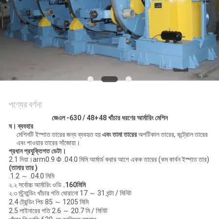
গোপনীয়তা
নীতি
পণ্যের বর্ণনা
জেএল -630 / 4
8
+4
8
খাঁচার ধরণের আর্মারিং মেশিন
ঘ।
ব্যবহার
মেশিনটি ইস্পাত তারের জন্য ব্যবহৃত হয়
এবং তামা তারের
অপটিকাল তারের, কন্ট্রোল তারের
এবং পাওয়ার তারের সাঁজোয়া।
প্রধান প্রযুক্তিগত ডেটা।
2.1 দিয়া।arm0.9 Φ .04.0 মিমি আর্মার্ড করার আগে একক তারের (কম কার্বন ইস্পাত তার)
(তামার তার )
.1.2 ～ .04.0 মিমি
২.২ সর্বোচ্চ আর্মারিং ওডি
.1
60
মিমি
২.৩ স্ট্র্যান্ডিং খাঁচার গতি ঘোরানো 17 ～ 31 ঘন্টা / মিনিট
2.4 ট্রেন্ডিং পিচ 85 ～ 1205 মিমি
2.5 লাইনারের গতি 2.6 ～ 20.7 মি / মিনিট