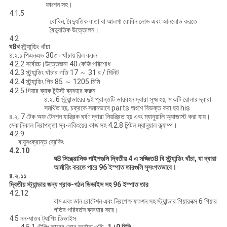
ফাংশন সহ।
4.1.5
বোবিন, বৈদ্যুতিক বাতা বা আলগা বোবিন লোড এবং আনলোড করতে
বৈদ্যুতিক উত্তোলন।
4.2
ঘ
8
খ
স্ট্র্যান্ডিং খাঁচা
৪.২.১ পিএনএড 30৩০ খাঁচায় রিল করুন
4.2.2 সর্বোচ্চ।উত্তেজনা 40 কেজি পরিশোধ
4.2.3 স্ট্র্যান্ডিং খাঁচার গতি 17 ～ 31 র / মিনিট
4.2.4 স্ট্র্যান্ডিং পিচ 85 ～ 1205 মিমি
4.2.5 গিয়ার ব্যাক টুইস্ট ব্যবহার করুন
৪.২..6 স্ট্র্যান্ডারের দুই প্রান্তটি ভারবহন দ্বারা সূক্ষ্ম হয়, মাঝটি রোলার দ্বারা
সমর্থিত হয়, চক্রকে সমানভাবে parts অংশে বিভক্ত করা হয় his
৪.২..7 টেক অফ টেনশন যান্ত্রিক ঘর্ষণ দ্বারা নিয়ন্ত্রিত হয় এবং ম্যানুয়ালি অ্যাজাস্ট করা যায়।
মেকানিকাল নিরাপত্তা স্ব-লকিংয়ের কাজ সহ 4.2.8 পিন্টল ম্যানুয়াল ক্ল্যাম্প।
4.2.9
বায়ুসংক্রান্ত ব্রেকিং
4.2.10
ঘ
8
সিঙ্ক্রোনিক পাইপগুলি দ্বিতীয় 4 এ সজ্জিত
8
বি স্ট্র্যান্ডিং খাঁচা, যা দ্বারা
আর্মারিং করতে পারে
96
ইস্পাত তারগুলি সুসংগতভাবে।
৪.২.১১
দ্বিতীয় স্ট্যান্ডার
জন্য প্রাক-গঠন ডিভাইস সহ
96
ইস্পাত তার
4.2.12
বাম এবং ডান রোটেশন এবং নিরপেক্ষ ফাংশন সহ স্ট্যান্ডার গিয়ারবক্স 6 গিয়ার
গতির পরিবর্তন ব্যবহার করে।
4.5 নন-ধাতব ট্যাপিং ডিভাইস