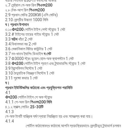
খাঁচার পিএনডি 630-তে বববিনের আকার
২.7 সেন্ট্রাল পে-অফ রিল
পিএন
ঘ
200
২.৮ টেক-আপ রিল
পিএন
ঘ
200
2.9 প্রধান মোটর 200KW (এসি মোটর)
2.10 কেন্দ্রীয় উচ্চতা 1000 মিমি
ঘ।
প্রধান উপাদান
৩.১০
Φ
ঘ
200
পোর্টাল টাইপ পেস্ট স্ট্যান্ড 1 সেট
3.2 # টাইপের তারের গাইড স্ট্যান্ড 1 সেট
3.3
ঘ
8
খ
খাঁচা 2 সেট
3.4 বিধানসভা মর 2 সেট
3.6 মেকানিকাল মিটার কাউন্টার 1 সেট
3.7 নন-ধাতব ট্যাপিং ডিভাইস
ঘ
সেট
3.7 Φ3000 স্ট্রং ডুয়েল হোল-অফ ক্যাপস্টান 1 সেট
3.8
Φ
ঘ
200
পোর্টাল টাইপ গ্রহণ এবং ট্র্যাভারসিং স্ট্যান্ড 1 সেট
3.9 ট্রান্সমিশন সিস্টেম 1 সেট
3.10 বৈদ্যুতিক নিয়ন্ত্রণ সিস্টেম 1 সেট
3.11 সুরক্ষা কভার 1 সেট
ঘ।
প্রধান ইউনিটগুলির কাঠামো এবং প্রযুক্তিগত পরামিতি
4.1
Φ
ঘ
200
পোর্টাল টাইপ পে অফ স্ট্যান্ড
4.1.1 পে-অফ রিল
পিএন
ঘ
200 মিমি
৪.১.২ ম্যাক্স.লোডিং
25-30
টি
4.1.3
পে-অফ টানটি যান্ত্রিক ঘর্ষণ দ্বারা নিয়ন্ত্রিত হয় এবং সামঞ্জস্য করা যায়।
4.1.4
পোর্টাল কাঠামোবদ্ধ কাঠামো.আপনি স্বয়ংক্রিয়ভাবে কেন্দ্রীভূত ট্র্যাভার্স চলমান