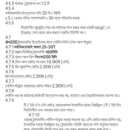
4.5.3 সর্বোচ্চ।ট্র্যাকশন বল 12 টি
4.5.4
সর্বাধিকলাইন উত্তোলন গতি 20 মি / মিনিট
৪.5.৫ রেখার গতির পদক্ষেপগুলি ৩ 36 স্তর পরিবর্তন করছে
4.5.5
স্থিতিশীল স্ট্র্যান্ডিং পিচ সহ লাইনের স্টপ করার সময় তারটি ningিলে
fromালা থেকে রোধ করতে প্রেসিং ইউনিট সহ।
4.7
Φ
ঘ
200
ট্র্যাভারসিং ডিভাইসের সাথে পোর্টাল টাইপ টেক-আপ স্ট্যান্ড
4.7.1
সর্বাধিকবোঝাই ক্ষমতা
25-30T
4.7.2 ম্যাক্স.ডিমিটার ট্র্যাভার্সিং
ঘ
60
মিমি
4.7.3 গ্রহণ আপ রিল
পিএন
ঘ
200 মিমি
4.7.4 টেক-আপ মোটর পাওয়ার 18.5KW (এসি)
4.7.5 রিল ক্ল্যাম্পিং মোটর 2.2KW (এসি)
4.7.6
রিল উত্তোলন মোটর 2.2KW (এসি)
4.7.7
পোর্টাল স্ট্যান্ড অস্থাবর মোটর শক্তি 2.2KW (এসি)
4.7.8
পোর্টাল ধরণের কাঠামো;বববিনটি উত্তোলন করা হয়, বাতাতে এবং বৈদ্যুতিকভাবে আলগা হয়।
4.7.9
টি / ইউ হ'ল এসি মোটর, ড্যানফোসস ইনভার্টার দ্বারা নিয়ন্ত্রিত।টি / ইউ টান
স্থিতিশীল এবং সমন্বয় করা যেতে পারে।
4.7.10
ওয়্যার ট্র্যাভার্সিং পোর্টাল স্ট্যান্ড দ্বারা সরানো হয়, এসি মোটর দ্বারা চালিত হয়,
ইনভার্টার দ্বারা নিয়ন্ত্রিত হয়।ট্র্যাভারিং গতিটি গ্রহণের গতি অনুসরণ করতে
পারে।ট্র্যাভার্সিং পিচটি ধাপে কম এবং দ্রুত সামঞ্জস্য করার কাজ করে।