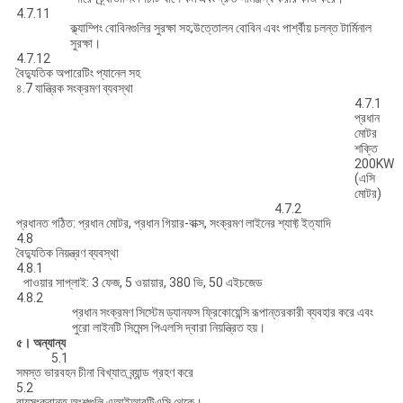
4.7.11
ক্ল্যাম্পিং বোবিনগুলির সুরক্ষা সহ;উত্তোলন বোবিন এবং পার্শ্বীয় চলন্ত টার্মিনাল
সুরক্ষা।
4.7.12
বৈদ্যুতিক অপারেটিং প্যানেল সহ
৪.7 যান্ত্রিক সংক্রমণ ব্যবস্থা
4.7.1
প্রধান
মোটর
শক্তি
200KW
(এসি
মোটর)
4.7.2
প্রধানত গঠিত: প্রধান মোটর, প্রধান গিয়ার-বাক্স, সংক্রমণ লাইনের শ্যাফ্ট ইত্যাদি
4.8
বৈদ্যুতিক নিয়ন্ত্রণ ব্যবস্থা
4.8.1
পাওয়ার সাপ্লাই: 3 ফেজ, 5 ওয়ায়ার, 380 ভি, 50 এইচজেড
4.8.2
প্রধান সংক্রমণ সিস্টেম ড্যানফস ফ্রিকোয়েন্সি রূপান্তরকারী ব্যবহার করে এবং
পুরো লাইনটি সিমেন্স পিএলসি দ্বারা নিয়ন্ত্রিত হয়।
৫।
অন্যান্য
5.1
সমস্ত ভারবহন চীনা বিখ্যাত ব্র্যান্ড গ্রহণ করে
5.2
বায়ুসংক্রান্ত অংশগুলি এআইআরটিএসি থেকে।