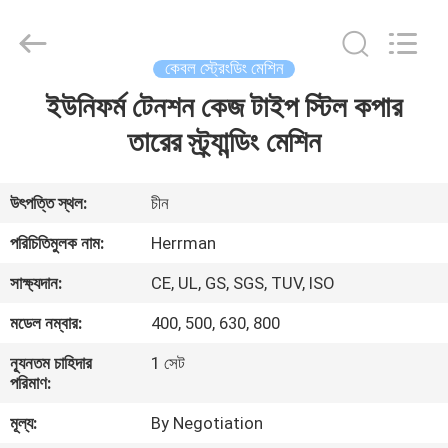
Machinery
Co.,ltd.
All
Rights
Reserved.
কেবল স্ট্রেংডিং মেশিন
Developed
by
ECER
ইউনিফর্ম টেনশন কেজ টাইপ স্টিল কপার
বাড়ি
তারের স্ট্র্যান্ডিং মেশিন
পণ্য
উৎপত্তি স্থল:
চীন
আমাদের
পরিচিতিমুলক নাম:
Herrman
সম্পর্কে
সাক্ষ্যদান:
CE, UL, GS, SGS, TUV, ISO
মডেল নম্বার:
400, 500, 630, 800
কারখানা
ন্যূনতম চাহিদার
1 সেট
ভ্রমণ
পরিমাণ:
মূল্য:
By Negotiation
মান