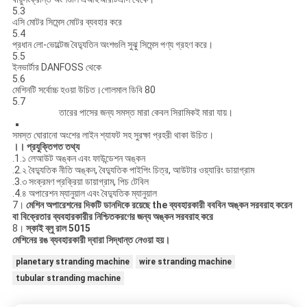
5.3
এসি মোটর সিমেন্স মোটর ব্যবহার করে
5.4
প্রধান লো-ভোল্টেজ বৈদ্যুতিন অংশগুলি সুঝু সিমেন্স পণ্য গ্রহণ করে।
5.5
ইনভার্টার DANFOSS থেকে
5.6
মেশিনটি সর্বোচ্চ হওয়া উচিত।গোলমাল ডিবি 80
5.7
তারের পাসের জন্য সমস্ত মারা কেবল সিরামিকই মারা যায়।
সমস্ত ঘোরানো অংশের লাইন শ্যাফট সহ সুরক্ষা প্রহরী থাকা উচিত।
।।
প্রযুক্তিগত তথ্য
.1.১ লেআউট অঙ্কন এবং ফাউন্ডেশন অঙ্কন
.2.২ বৈদ্যুতিক নীতি অঙ্কন, বৈদ্যুতিক পাইপিং চিত্র, আউটার ওয়্যারিং ডায়াগ্রাম
.3.৩ সংক্রমণ প্রক্রিয়া ডায়াগ্রাম, পিচ টেবিল
.4.৪ অপারেশন ম্যানুয়াল এবং বৈদ্যুতিক ম্যানুয়াল
7।
মেশিন অপারেশনের দিকটি ডানদিকে রয়েছে the
ব্যবহারকারী বববিন অঙ্কন সরবরাহ করেন
বা বিক্রেতার ব্যবহারকারীর নিশ্চিতকরণের জন্য অঙ্কন সরবরাহ করে
8।
স্কাই ব্লু রাল 5015
মেশিনের রঙ ব্যবহারকারী দ্বারা সিদ্ধান্ত নেওয়া হয়।
planetary stranding machine
wire stranding machine
tubular stranding machine