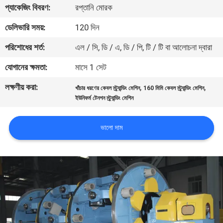
প্যাকেজিং বিবরণ:
রপ্তানি মোরক
নিয়ন্ত্রণ
ডেলিভারি সময়:
120 দিন
যোগাযোগ
পরিশোধের শর্ত:
এল / সি, ডি / এ, ডি / পি, টি / টি বা আলোচনা দ্বারা
করুন
যোগানের ক্ষমতা:
মাসে 1 সেট
লক্ষণীয় করা:
,
,
খাঁচার ধরণের কেবল স্ট্র্যান্ডিং মেশিন
160 মিমি কেবল স্ট্র্যান্ডিং মেশিন
খবর
ইউনিফর্ম টেনশন স্ট্র্যান্ডিং মেশিন
উদ্ধৃতির
ভালো দাম
জন্য
আবেদন
সাইট
ম্যাপ