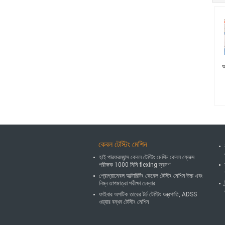
অ
কেবল টেস্টিং মেশিন
হাই পারফরম্যান্স কেবল টেস্টিং মেশিন কেবল ফ্লেক্স
পরীক্ষক 1000 মিমি flexing ভ্রমণ
প্রোগ্রামেবল আল্টারিটিং কেবেল টেস্টিং মেশিন উচ্চ এবং
নিম্ন তাপমাত্রা পরীক্ষা চেম্বার
ফাইবার অপটিক তারের টর্চ টেস্টিং যন্ত্রপাতি, ADSS
ওয়্যার বন্ধন টেস্টিং মেশিন