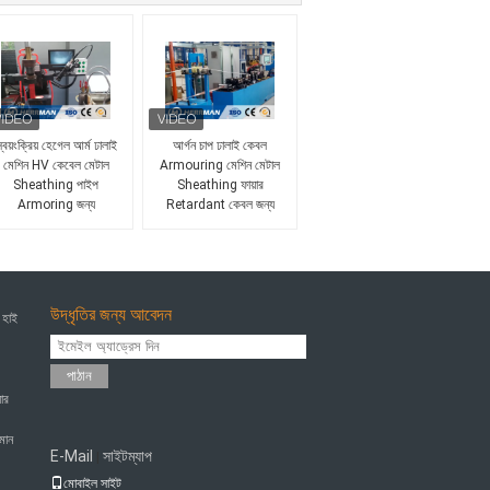
্বয়ংক্রিয় হেগেল আর্ম ঢালাই
আর্গন চাপ ঢালাই কেবল
মেশিন HV কেবেল মেটাল
Armouring মেশিন মেটাল
Sheathing পাইপ
Sheathing ফায়ার
Armoring জন্য
Retardant কেবল জন্য
উদ্ধৃতির জন্য আবেদন
 হাই
পাঠান
ার
হমান
E-Mail
সাইটম্যাপ
|
মোবাইল সাইট