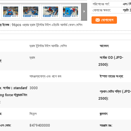
পরিশোধের শর্ত:
এল / সি
যোগানের ক্ষমতা:
প্রতি 
যোগাযোগ
ড় ইমেজ :
96pcs ওয়্যার ড্রাম টুইস্টার টাইপ এইচভি আর্মার্ড কেবল মেশিন
ড্রাম টুইস্টার টাইপ আর্মরিং মেশিন
আবেদন:
ড্রাম
সর্বোচ্চ OD (JPD-
শ:
2500):
সামঞ্জস্যযোগ্য এবং ধাপে কম
ইস্পাত তারের সংখ্যা:
x.
সর্বোচ্চ।
standard
3000
প্রধান মোটর শক্তি (JPD
ing force
স্ট্যান্ডার্ড টান
2500):
:
র:
সিমেন্স
জন্মদান:
এস কোড:
8479400000
সরঞ্জাম রঙ: