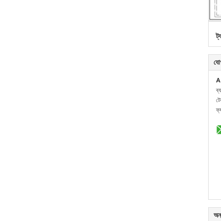
ট্
যো
A
ব্
ট
ফ্
অন্