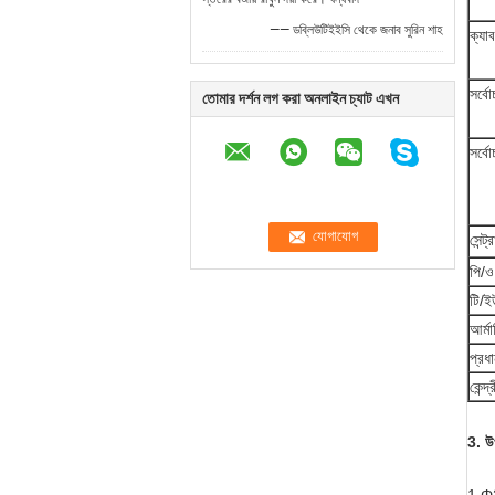
—— ডব্লিউটিইইসি থেকে জনাব সুরিন শাহ
ক্যা
সর্বো
তোমার দর্শন লগ করা অনলাইন চ্যাট এখন
সর্বো
সেন্ট
পি/ও
টি/ই
আর্মা
প্রধ
কেন্
3. উ