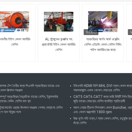
নমনীয় টাইপ কেবল আর্মারিং
AL স্ট্র্যান্ডেড কন্ডাক্টর সহ
স্বয়ংক্রিয় আর্গন আর্ক ওয়েল্ডিং
স
মেশিন
প্ল্যানেটারি টাইপ কেবল আর্মারিং
মেশিন এইচভি কেবল মেটাল শিথিং
মেশিন
পাইপ আর্মারিংয়ের জন্য
কাগজ টেপ তৈরীর জন্য পিএলসি স্বয়ংক্রিয় তারের এবং
ইউএসবি HDMI ডিপি MHL DVI ল্যান কেবল জন্য
কেবল উত্পাদন সরঞ্জাম
পারফরম্যান্স একক কেবেল মোচড়ের মেশিন
সম্পূর্ণ স্বয়ংক্রিয় বৈদ্যুতিক তারের মেশিন, ট্রান্সফর্মার
CAT5 CAT6 CAT7 জন্য ভারি ডিউটি ​​টর্সন ফ্রি
তারের মেকিং মেশিন কম শব্দ
জুড়ি তারের মোচড়ের মেশিন ক্লান্তি প্রতিরোধী
ট্র্যাফোর্ডেড ওয়্যার উৎপাদন সরঞ্জাম পেপার মোড়ানো মেশিন
ডাবল লেয়ার ট্রিপল সিগন্যাল কেবল Buncher, ওয়্য
পে অফ স্ট্যান্ড সঙ্গে
এবং কেবল যন্ত্রপাতি 1800 rpm
উচ্চ ঘূর্ণন গতি তথ্য / ল্যান কেবল মেশিন, চতুর্ভুজ র
গুঁড়ো মেশিন