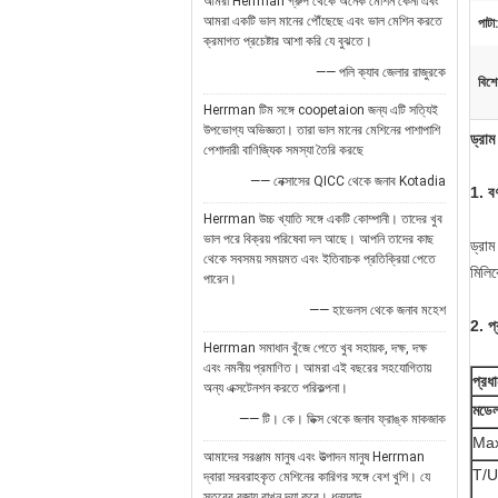
আমরা Herrman গ্রুপ থেকে অনেক মেশিন কেনা এবং
আমরা একটি ভাল মানের পৌঁছেছে এবং ভাল মেশিন করতে
পাটা:
ক্রমাগত প্রচেষ্টার আশা করি যে বুঝতে।
—— পলি ক্যাব জেলার রাজুরকে
বিশে
Herrman টিম সঙ্গে coopetaion জন্য এটি সত্যিই
উপভোগ্য অভিজ্ঞতা। তারা ভাল মানের মেশিনের পাশাপাশি
ড্রাম
পেশাদারী বাণিজ্যিক সমস্যা তৈরি করছে
—— নেক্সাসের QICC থেকে জনাব Kotadia
1. বর্
Herrman উচ্চ খ্যাতি সঙ্গে একটি কোম্পানী। তাদের খুব
ভাল পরে বিক্রয় পরিষেবা দল আছে। আপনি তাদের কাছ
ড্রাম
থেকে সবসময় সময়মত এবং ইতিবাচক প্রতিক্রিয়া পেতে
মিলিক
পারেন।
—— হাভেলস থেকে জনাব মহেশ
2. প্
Herrman সমাধান খুঁজে পেতে খুব সহায়ক, দক্ষ, দক্ষ
এবং নমনীয় প্রমাণিত। আমরা এই বছরের সহযোগিতায়
প্রধ
অন্য এক্সটেনশন করতে পরিকল্পনা।
মডে
—— টি। কে। ডিক্স থেকে জনাব ফ্রাঙ্ক মাকজাক
Max
আমাদের সরঞ্জাম মানুষ এবং উত্পাদন মানুষ Herrman
T/U 
দ্বারা সরবরাহকৃত মেশিনের কারিগর সঙ্গে বেশ খুশি। যে
স্তরের বজায় রাখুন দয়া করে। ধন্যবাদ