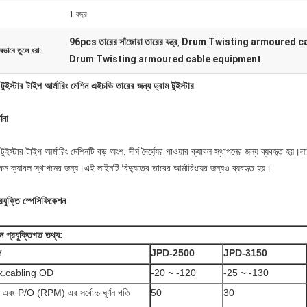
1 বছর
96pcs তারের সাঁজোয়া তারের যন্ত্র
Drum Twisting armoured c
,
ষভাবে তুলে ধরা:
Drum Twisting armoured cable equipment
 টুইস্টার টাইপ আর্মারিং মেশিন এইচভি তারের জন্য ড্রাম টুইস্টার
ণনা
 টুইস্টার টাইপ আর্মারিং মেশিনটি বড় অংশ, দীর্ঘ দৈর্ঘ্যের পাওয়ার ক্যাবল স্থাপনের জন্য ব্যবহৃত হয
েন ক্যাবল স্থাপনের জন্য।এই লাইনটি বিদ্যুতের তারের আর্মারিংয়ের জন্যও ব্যবহৃত হয়।
রযুক্তি স্পেসিফিকেশন
ান প্রযুক্তিগত তথ্য:
ল
JPD-2500
JPD-3150
.cabling OD
-20 ~ -120
-25 ~ -130
এবং P/O (RPM) এর সর্বোচ্চ ঘূর্ণন গতি
50
30