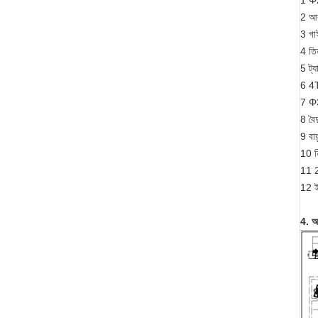
1 Φ2
2 আকা
3 গাই
4 তি
5 ট্
6 4T 
7 Φ31
8 বৈদ
9 বায
10 ন
11 2
12 ই
4. অ