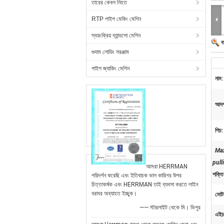
তারের কেবল নিহত
RTP পাইপ মেকিং মেশিন
স্বয়ংক্রিয় ব্যান্ডসো মেশিন
ব
গুদাম লোডিং সরঞ্জাম
পাইপ জ্যাকিং মেশিন
নাম:
আদর্
পিচ:
Ma
pull
আমরা HERRMAN
শক্তি
পরিদর্শন করেছি এবং ইতিবাচক ভাল কারিগর উপর
চিত্তাকর্ষক এবং HERRMAN তাই ব্যবসা করতে লাইন
বরাবর অব্যাহত ইচ্ছুক।
মোট
—— স্টারলাইট থেকে মি। ভিপুর
এইচ