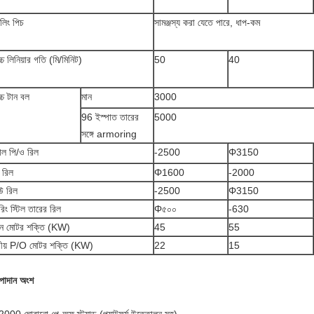
বলিং পিচ
সামঞ্জস্য করা যেতে পারে, ধাপ-কম
চ্চ লিনিয়ার গতি (মি/মিনিট)
50
40
চ্চ টান বল
মান
3000
96 ইস্পাত তারের
5000
সঙ্গে armoring
্রাল পি/ও রিল
-2500
Φ3150
 রিল
Φ1600
-2000
উ রিল
-2500
Φ3150
রিং স্টিল তারের রিল
Φ৫০০
-630
ান মোটর শক্তি (KW)
45
55
দ্রীয় P/O মোটর শক্তি (KW)
22
15
পাদান অংশ