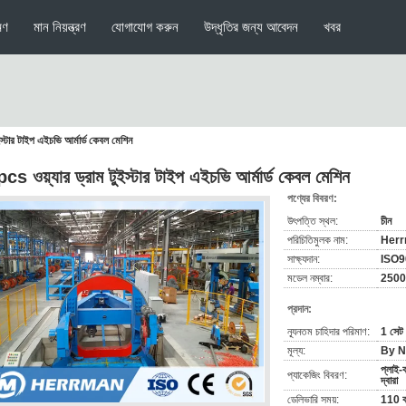
মণ
মান নিয়ন্ত্রণ
যোগাযোগ করুন
উদ্ধৃতির জন্য আবেদন
খবর
স্টার টাইপ এইচভি আর্মার্ড কেবল মেশিন
cs ওয়্যার ড্রাম টুইস্টার টাইপ এইচভি আর্মার্ড কেবল মেশিন
পণ্যের বিবরণ:
উৎপত্তি স্থল:
চীন
পরিচিতিমুলক নাম:
Her
সাক্ষ্যদান:
ISO
মডেল নম্বার:
2500
প্রদান:
ন্যূনতম চাহিদার পরিমাণ:
1 সেট
মূল্য:
By N
প্লাই-
প্যাকেজিং বিবরণ:
দ্বারা
ডেলিভারি সময়:
110 কা