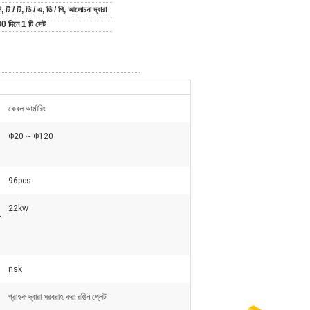
, টি / টি, ডি / এ, ডি / পি, আলোচনা দ্বারা
30 দিনে 1 টি সেট
কেবল আর্মারিং
Φ20 ~ Φ120
96pcs
22kw
-
nsk
গ্রাহক দ্বারা সরবরাহ করা রঙিন প্লেট