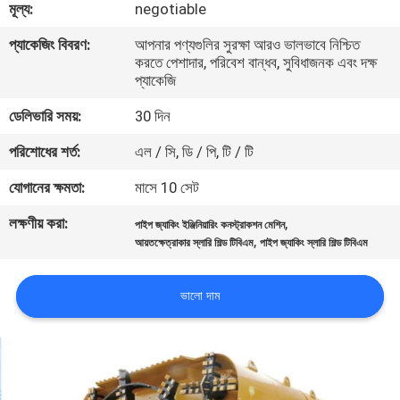
মূল্য:
negotiable
নিয়ন্ত্রণ
প্যাকেজিং বিবরণ:
আপনার পণ্যগুলির সুরক্ষা আরও ভালভাবে নিশ্চিত
করতে পেশাদার, পরিবেশ বান্ধব, সুবিধাজনক এবং দক্ষ
যোগাযোগ
প্যাকেজি
করুন
ডেলিভারি সময়:
30 দিন
পরিশোধের শর্ত:
এল / সি, ডি / পি, টি / টি
খবর
যোগানের ক্ষমতা:
মাসে 10 সেট
উদ্ধৃতির
লক্ষণীয় করা:
,
পাইপ জ্যাকিং ইঞ্জিনিয়ারিং কনস্ট্রাকশন মেশিন
,
আয়তক্ষেত্রাকার স্লারি শিল্ড টিবিএম
পাইপ জ্যাকিং স্লারি শিল্ড টিবিএম
জন্য
আবেদন
ভালো দাম
সাইট
ম্যাপ