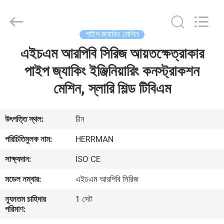
Herrman
Machinery
Co.,ltd.
All
Rights
পাইপ জ্যাকিং মেশিন
Reserved.
Developed
by
এইচএম আরপিবি সিরিজ আয়তক্ষেত্রাকার
বাড়ি
ECER
পাইপ জ্যাকিং ইঞ্জিনিয়ারিং কনস্ট্রাকশন
পণ্য
মেশিন, স্লারি শিল্ড টিবিএম
আমাদের
উৎপত্তি স্থল:
চীন
সম্পর্কে
পরিচিতিমুলক নাম:
HERRMAN
সাক্ষ্যদান:
ISO CE
কারখানা
মডেল নম্বার:
এইচএম আরপিবি সিরিজ
ভ্রমণ
ন্যূনতম চাহিদার
1 সেট
পরিমাণ:
মান