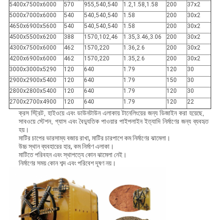
5400x7500x6000
570
955,540,540
1.2,1.58,1.58
200
37x2
5000x7000x6000
540
540,540,540
1.58
200
30x2
4650x6900x5600
540
540,540,540
1.58
200
30x2
4500x5500x6200
388
1570,102,46
1.35,3.46,3.06
200
30x2
4300x7500x6000
462
1570,220
1.36,2.6
200
30x2
4200x6900x6000
462
1570,220
1.35,2.6
200
30x2
3000x3000x5290
120
640
1.79
120
30
2900x2900x5400
120
640
1.79
150
30
2800x2800x5400
120
640
1.79
120
30
2700x2700x4900
120
640
1.79
120
22
ক্রস স্ট্রিট, হাইওয়ে এবং ডাউনটাউন এলাকায় টানেলিংয়ের জন্য ডিজাইন করা হয়েছে,
সাবওয়ে স্টেশন, গ্যাস এবং বৈদ্যুতিক পাওয়ার পাইপলাইন ইত্যাদি নির্মাণের জন্য ব্যবহৃত
হয়।
মাটির চাপের ভারসাম্য বজায় রাখা, মাটির চারপাশে কম নির্মাণের ঝামেলা।
উচ্চ স্থান ব্যবহারের হার, কম নির্মাণ এলাকা।
মাটিতে পরিবহন এবং স্থাপত্যে কোন ঝামেলা নেই।
নির্মাণের সময় কোন শব্দ এবং পরিবেশ দূষণ নয়।