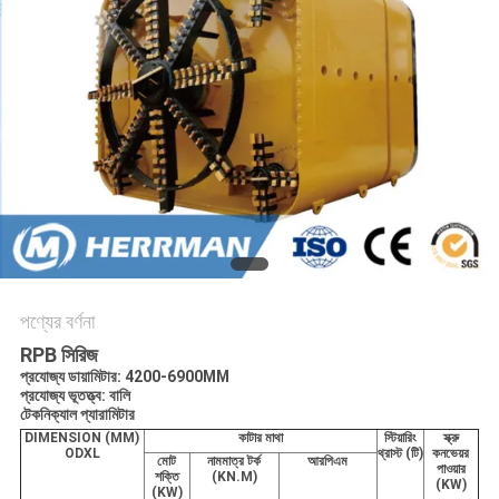
গোপনীয়তা
নীতি
পণ্যের বর্ণনা
RPB সিরিজ
প্রযোজ্য ডায়ামিটার: 4200-6900MM
প্রযোজ্য ভূতত্ত্ব: বালি
টেকনিক্যাল প্যারামিটার
DIMENSION (MM)
কাটার মাথা
স্টিয়ারিং
স্ক্রু
ODXL
থ্রাস্ট (টি)
কনভেয়র
মোট
নামমাত্র টর্ক
আরপিএম
পাওয়ার
শক্তি
(KN.M)
(KW)
(KW)