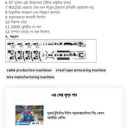
6 4T ঘূর্ণমান বেল্ট শুঁয়োপোকা (মিটার কাউন্টার থাকা)
7 Φ3150 ঘোরানো টেক-আপ স্ট্যান্ড ট্র্যাভার্স (লিফটিং প্ল্যাটফর্ম সহ)
8 বৈদ্যুতিক সংক্রমণ এবং নিয়ন্ত্রণ ব্যবস্থা
9 বায়ুসংক্রান্ত জলবাহী সিস্টেম
10 নিরাপদ বেড়া
11 2000 কেন্দ্রীয় পে-অফ
12 ইস্পাত তারের পে-অফ সিস্টেম,
4. অঙ্কন
cable production machines
steel tape armouring machine
wire manufacturing machine
এর সেরা মূল্য পান
ড্রাম টুইস্টার টাইপ অ্যাডজাস্টেবল পিচ কেবল
আর্মারিং মেশিন