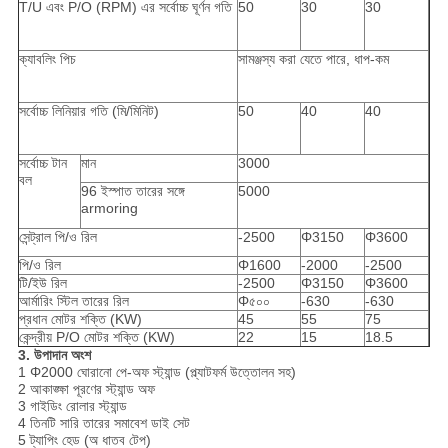
T/U এবং P/O (RPM) এর সর্বোচ্চ ঘূর্ণন গতি
50
30
30
ক্যাবলিং পিচ
সামঞ্জস্য করা যেতে পারে, ধাপ-কম
সর্বোচ্চ লিনিয়ার গতি (মি/মিনিট)
50
40
40
সর্বোচ্চ টান
মান
3000
বল
96 ইস্পাত তারের সঙ্গে
5000
armoring
সেন্ট্রাল পি/ও রিল
-2500
Φ3150
Φ3600
পি/ও রিল
Φ1600
-2000
-2500
টি/ইউ রিল
-2500
Φ3150
Φ3600
আর্মারিং স্টিল তারের রিল
Φ৫০০
-630
-630
প্রধান মোটর শক্তি (KW)
45
55
75
কেন্দ্রীয় P/O মোটর শক্তি (KW)
22
15
18.5
3. উপাদান অংশ
1 Φ2000 ঘোরানো পে-অফ স্ট্যান্ড (প্ল্যাটফর্ম উত্তোলন সহ)
2 আকাঙ্ক্ষা পূরণের স্ট্যান্ড অফ
3 গাইডিং রোলার স্ট্যান্ড
4 তিনটি সারি তারের সমাবেশ ডাই সেট
5 ট্যাপিং হেড (অ ধাতব টেপ)