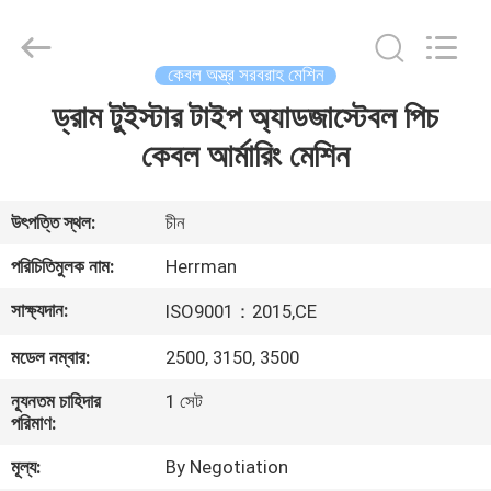
Machinery
Co.,ltd.
All
Rights
Reserved.
কেবল অস্ত্র সরবরাহ মেশিন
Developed
by
ECER
ড্রাম টুইস্টার টাইপ অ্যাডজাস্টেবল পিচ
বাড়ি
কেবল আর্মারিং মেশিন
পণ্য
উৎপত্তি স্থল:
চীন
আমাদের
পরিচিতিমুলক নাম:
Herrman
সম্পর্কে
সাক্ষ্যদান:
ISO9001：2015,CE
মডেল নম্বার:
2500, 3150, 3500
কারখানা
ভ্রমণ
ন্যূনতম চাহিদার
1 সেট
পরিমাণ:
মূল্য:
By Negotiation
মান