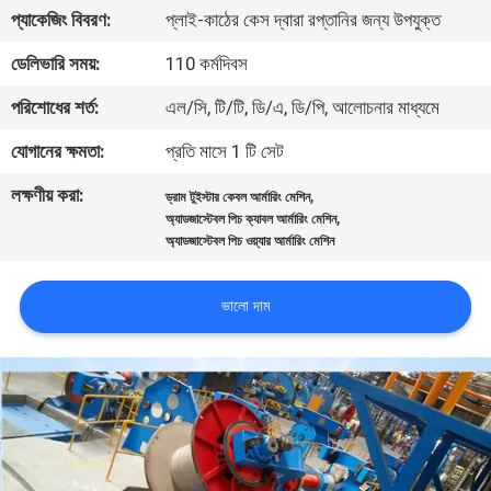
নিয়ন্ত্রণ
প্যাকেজিং বিবরণ:
প্লাই-কাঠের কেস দ্বারা রপ্তানির জন্য উপযুক্ত
ডেলিভারি সময়:
110 কর্মদিবস
যোগাযোগ
পরিশোধের শর্ত:
এল/সি, টি/টি, ডি/এ, ডি/পি, আলোচনার মাধ্যমে
করুন
যোগানের ক্ষমতা:
প্রতি মাসে 1 টি সেট
লক্ষণীয় করা:
,
খবর
ড্রাম টুইস্টার কেবল আর্মারিং মেশিন
,
অ্যাডজাস্টেবল পিচ ক্যাবল আর্মারিং মেশিন
অ্যাডজাস্টেবল পিচ ওয়্যার আর্মারিং মেশিন
উদ্ধৃতির
জন্য
ভালো দাম
আবেদন
সাইট
ম্যাপ