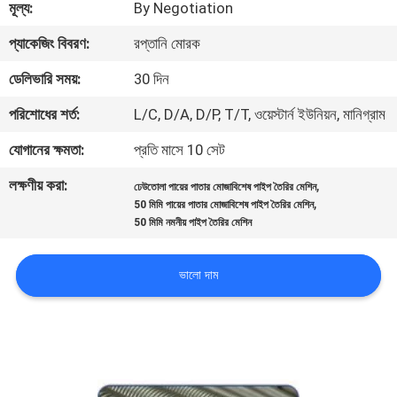
মূল্য:
By Negotiation
নিয়ন্ত্রণ
প্যাকেজিং বিবরণ:
রপ্তানি মোরক
যোগাযোগ
ডেলিভারি সময়:
30 দিন
করুন
পরিশোধের শর্ত:
L/C, D/A, D/P, T/T, ওয়েস্টার্ন ইউনিয়ন, মানিগ্রাম
যোগানের ক্ষমতা:
প্রতি মাসে 10 সেট
খবর
লক্ষণীয় করা:
,
ঢেউতোলা পায়ের পাতার মোজাবিশেষ পাইপ তৈরির মেশিন
,
50 মিমি পায়ের পাতার মোজাবিশেষ পাইপ তৈরির মেশিন
উদ্ধৃতির
50 মিমি নমনীয় পাইপ তৈরির মেশিন
জন্য
ভালো দাম
আবেদন
সাইট
ম্যাপ