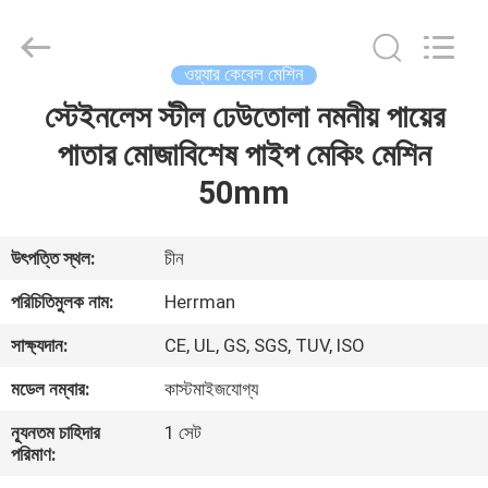
Machinery
Co.,ltd.
All
Rights
Reserved.
ওয়্যার কেবেল মেশিন
Developed
by
ECER
স্টেইনলেস স্টীল ঢেউতোলা নমনীয় পায়ের
বাড়ি
পাতার মোজাবিশেষ পাইপ মেকিং মেশিন
পণ্য
50mm
আমাদের
উৎপত্তি স্থল:
চীন
সম্পর্কে
পরিচিতিমুলক নাম:
Herrman
সাক্ষ্যদান:
CE, UL, GS, SGS, TUV, ISO
কারখানা
মডেল নম্বার:
কাস্টমাইজযোগ্য
ভ্রমণ
ন্যূনতম চাহিদার
1 সেট
পরিমাণ:
মান