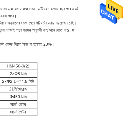
ম শব্দ হয় এবং বজায় রাখা সহজ।এটি বেশ কয়েক বছর পরে একই
 হ্রাস পাবে।
গিয়ার অনুপাতের সাথে মেলে পরিবর্তন করার প্রয়োজন নেই।
েন্সর ছাড়াই স্পুল প্রস্থ অনুযায়ী বাম/ডানে যেতে পারে, যা
 একক মোটর গিয়ার টাইপের তুলনায় 20%।
HM450-9(2)
2×Φ8 মিমি
2×
Φ2.1~Φ4.5 মিমি
21মি/সেকেন্ড
Φ450 মিমি
সার্ভো মোটর
সার্ভো মোটর