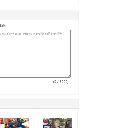
াঠান
(
0
/ 3000)