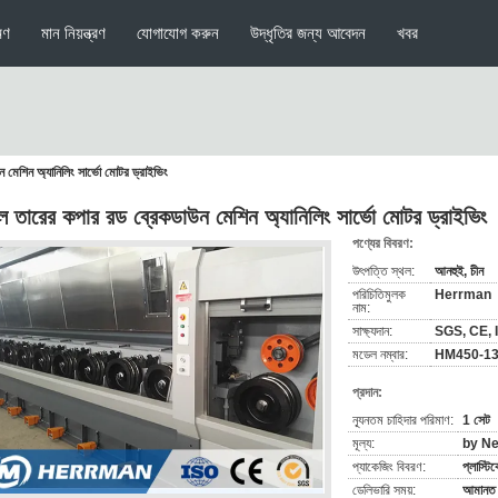
মণ
মান নিয়ন্ত্রণ
যোগাযোগ করুন
উদ্ধৃতির জন্য আবেদন
খবর
 মেশিন অ্যানিলিং সার্ভো মোটর ড্রাইভিং
ল তারের কপার রড ব্রেকডাউন মেশিন অ্যানিলিং সার্ভো মোটর ড্রাইভিং
পণ্যের বিবরণ:
উৎপত্তি স্থল:
আনহুই, চীন
পরিচিতিমুলক
Herrman
নাম:
সাক্ষ্যদান:
SGS, CE, 
মডেল নম্বার:
HM450-13(
প্রদান:
ন্যূনতম চাহিদার পরিমাণ:
1 সেট
মূল্য:
by Ne
প্যাকেজিং বিবরণ:
প্লাস্টি
ডেলিভারি সময়:
আমানত প