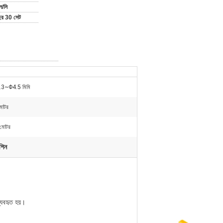
ল/সি
বছর 30 সেট
3~Φ4.5 মিমি
 মোটর
 মোটর
শিন
বহৃত হয়।