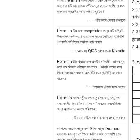
আমরা Herrman গ্রুপ থেকে অনেক মেশিন কেনা এবং
2. প্র
আমরা একটি ভাল মানের পৌঁছেছে এবং ভাল মেশিন করতে
2.1 ক
ক্রমাগত প্রচেষ্টার আশা করি যে বুঝতে।
কর্মক
—— পলি ক্যাব জেলার রাজুরকে
2.2 আ
Herrman টিম সঙ্গে coopetaion জন্য এটি সত্যিই
2.3 ট
উপভোগ্য অভিজ্ঞতা। তারা ভাল মানের মেশিনের পাশাপাশি
ট্রাভ
পেশাদারী বাণিজ্যিক সমস্যা তৈরি করছে
2.4 
—— নেক্সাসের QICC থেকে জনাব Kotadia
Herrman উচ্চ খ্যাতি সঙ্গে একটি কোম্পানী। তাদের খুব
3. প্
ভাল পরে বিক্রয় পরিষেবা দল আছে। আপনি তাদের কাছ
থেকে সবসময় সময়মত এবং ইতিবাচক প্রতিক্রিয়া পেতে
পারেন।
—— হাভেলস থেকে জনাব মহেশ
Herrman সমাধান খুঁজে পেতে খুব সহায়ক, দক্ষ, দক্ষ
এবং নমনীয় প্রমাণিত। আমরা এই বছরের সহযোগিতায়
অন্য এক্সটেনশন করতে পরিকল্পনা।
—— টি। কে। ডিক্স থেকে জনাব ফ্রাঙ্ক মাকজাক
আমাদের সরঞ্জাম মানুষ এবং উত্পাদন মানুষ Herrman
দ্বারা সরবরাহকৃত মেশিনের কারিগর সঙ্গে বেশ খুশি। যে
স্তরের বজায় রাখুন দয়া করে। ধন্যবাদ