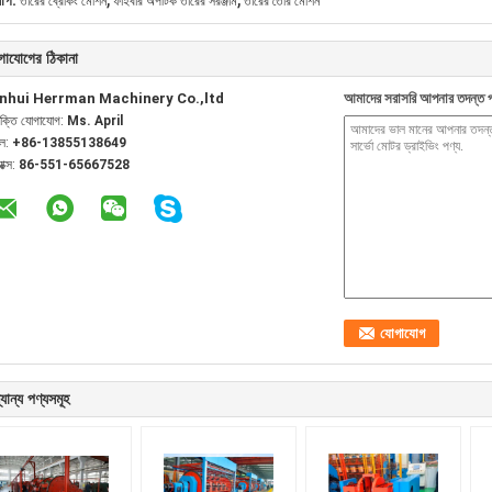
যাগ:
তারের ব্রেকিং মেশিন
ফাইবার অপটিক তারের সরঞ্জাম
তারের তৈরি মেশিন
গাযোগের ঠিকানা
nhui Herrman Machinery Co.,ltd
আমাদের সরাসরি আপনার তদন্ত প
যক্তি যোগাযোগ:
Ms. April
েল:
+86-13855138649
যাক্স:
86-551-65667528
যান্য পণ্যসমূহ