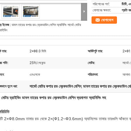
পরিশোধের শর্ত:
টি/টি, এ
যোগানের ক্ষমতা:
প্রতি 
যোগাযোগ
ড় ইমেজ :
ডাবল তারের কপার রড ব্রেকডাউন মেশিন অ্যানিলিং সার্ভো মোটর
্রাইভিং
ট তার:
2×Φ8.0 মিমি
আউটপুট তার:
2×Φ1.
চ্চ গতি:
25মি/সেকেন্ড
মোটর:
সার্ভো
বহন:
এনএসকে
পরিচালনা:
আলাদা
সার্ভো মোটর কপার রড ব্রেকডাউন মেশিন
ডাবল তারের কপার রড ব্রেকডাউন মে
ষভাবে তুলে ধরা:
,
ভো মোটর ড্রাইভিং ডাবল তারের কপার রড ব্রেকডাউন মেশিন ক্রমাগত অ্যানিলিং সহ
রিচিতি
নটি 2×Ф8.0mm তামার রড থেকে 2×(Ф1.2~Ф3.6mm) অ্যানিলেড তামার তারগুলি আঁকতে ব্য