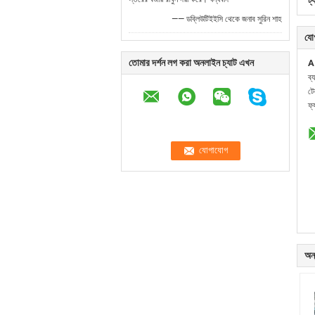
ট্
—— ডব্লিউটিইইসি থেকে জনাব সুরিন শাহ
যো
তোমার দর্শন লগ করা অনলাইন চ্যাট এখন
A
ব্
ট
ফ্
অন্