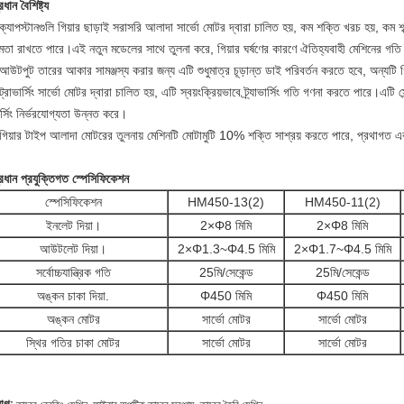
ধান বৈশিষ্ট্য
্যাপস্টানগুলি গিয়ার ছাড়াই সরাসরি আলাদা সার্ভো মোটর দ্বারা চালিত হয়, কম শক্তি খরচ হয়, ক
্ষমতা রাখতে পারে।এই নতুন মডেলের সাথে তুলনা করে, গিয়ার ঘর্ষণের কারণে ঐতিহ্যবাহী মেশিনের গতি
উটপুট তারের আকার সামঞ্জস্য করার জন্য এটি শুধুমাত্র চূড়ান্ত ডাই পরিবর্তন করতে হবে, অন্যটি 
্রাভার্সিং সার্ভো মোটর দ্বারা চালিত হয়, এটি স্বয়ংক্রিয়ভাবে ট্র্যাভার্সিং গতি গণনা করতে পারে।এটি স
ার্সিং নির্ভরযোগ্যতা উন্নত করে।
গিয়ার টাইপ আলাদা মোটরের তুলনায় মেশিনটি মোটামুটি 10% শক্তি সাশ্রয় করতে পারে, প্রথাগত
রধান প্রযুক্তিগত স্পেসিফিকেশন
স্পেসিফিকেশন
HM450-13(2)
HM450-11(2)
ইনলেট দিয়া।
2×Φ8 মিমি
2×Φ8 মিমি
আউটলেট দিয়া।
2×Φ1.3~Φ4.5 মিমি
2×
Φ1.7~Φ4.5 মিমি
সর্বোচ্চযান্ত্রিক গতি
25মি/সেকেন্ড
25মি/সেকেন্ড
অঙ্কন চাকা দিয়া.
Φ450 মিমি
Φ450 মিমি
অঙ্কন মোটর
সার্ভো মোটর
সার্ভো মোটর
স্থির গতির চাকা মোটর
সার্ভো মোটর
সার্ভো মোটর
,
,