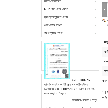
তারের কেবল নিহত
RTP পাইপ মেকিং মেশিন
স্বয়ংক্রিয় ব্যান্ডসো মেশিন
ব
ড
গুদাম লোডিং সরঞ্জাম
পাইপ জ্যাকিং মেশিন
ইনপু
সর্বো
ভার
বিশে
আমরা HERRMAN
সার্
পরিদর্শন করেছি এবং ইতিবাচক ভাল কারিগর উপর
চিত্তাকর্ষক এবং HERRMAN তাই ব্যবসা করতে লাইন
1। প
বরাবর অব্যাহত ইচ্ছুক।
মেশি
—— স্টারলাইট থেকে মি। ভিপুর