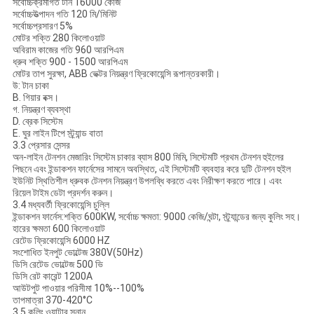
সর্বোচ্চক্রমাগত টান
16000 কেজি
সর্বোচ্চউত্পাদন গতি
120 মি/মিনিট
সর্বোচ্চপ্রসারণ
5%
মোটর শক্তি
280 কিলোওয়াট
অবিরাম কাজের গতি
960 আরপিএম
ধ্রুব শক্তি
900 - 1500 আরপিএম
মোটর তাপ সুরক্ষা, ABB ভেক্টর নিয়ন্ত্রণ ফ্রিকোয়েন্সি রূপান্তরকারী।
উ: টান চাকা
B. গিয়ার বক্স।
গ. নিয়ন্ত্রণ ব্যবস্থা
D. ব্রেক সিস্টেম
E. ঘুর লাইন টিপে স্ট্র্যান্ড বাতা
3.3 প্রেসার সেন্সর
অন-লাইন টেনশন মেজারিং সিস্টেম চাকার ব্যাস 800 মিমি, সিস্টেমটি প্রথম টেনশন হুইলের
পিছনে এবং ইন্ডাকশন ফার্নেসের সামনে অবস্থিত, এই সিস্টেমটি ব্যবহার করে দুটি টেনশন হুইল
ইউনিট স্থিতিশীল ধ্রুবক টেনশন নিয়ন্ত্রণ উপলব্ধি করতে এবং নিরীক্ষণ করতে পারে। এবং
রিয়েল টাইম ডেটা প্রদর্শন করুন।
3.4 মধ্যবর্তী ফ্রিকোয়েন্সি চুল্লি
ইন্ডাকশন ফার্নেস:শক্তি 600KW, সর্বোচ্চ ক্ষমতা: 9000 কেজি/ঘন্টা, স্ট্র্যান্ডের জন্য কুলিং সহ।
হারের ক্ষমতা
600 কিলোওয়াট
রেটেড ফ্রিকোয়েন্সি
6000 HZ
সংশোধিত ইনপুট ভোল্টেজ
380V(50Hz)
ডিসি রেটেড ভোল্টেজ
500 ভি
ডিসি রেট কারেন্ট
1200A
আউটপুট পাওয়ার পরিসীমা
10%--100%
তাপমাত্রা
370-420°C
3.5 কুলিং ওয়াটার স্নান