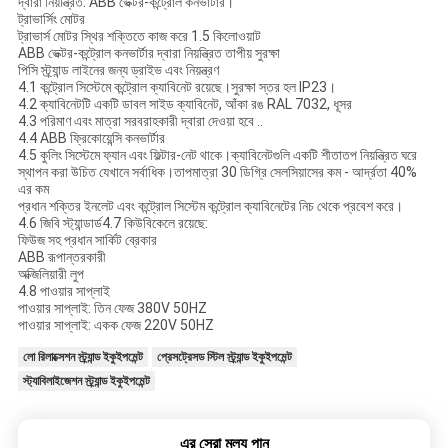
দ্বারা নিয়ন্ত্রিত: ABB ভেক্টর-কন্ট্রোল কনভার্টার।
ট্রাভার্সিং মোটর
ট্রাভার্স মোটর স্থির শক্তিতে কাজ করে
1.5
কিলোওয়াট
ABB ভেক্টর-কন্ট্রোল কনভার্টার দ্বারা নিয়ন্ত্রিত তাপীয় সুরক্ষা
পিসি স্ট্র্যান্ড লাইনের জন্য ড্রাইভ এবং নিয়ন্ত্রণ
4.1 কন্ট্রোল সিস্টেমে কন্ট্রোল ক্যাবিনেট রয়েছে।সুরক্ষা স্তর হল IP23।
4.2 ক্যাবিনেটটি একটি ডাবল সাইড ক্যাবিনেট, আঁকা রঙ RAL 7032, ধূসর
4.3 পরিমাণ এবং মাত্রা সরবরাহকারী দ্বারা দেওয়া হবে ..
4.4 ABB ফ্রিকোয়েন্সি কনভার্টার
4.5 কুলিং সিস্টেমে ফ্যান এবং ফিল্টার-নেট থাকে।ক্যাবিনেটগুলি একটি শীতাতপ নিয়ন্ত্রিত ঘরে
স্থাপন করা উচিত যেখানে সর্বাধিক।তাপমাত্রা 30 ডিগ্রি সেলসিয়াসের কম - আর্দ্রতা 40%
এর কম
প্রধান শক্তির ইনলেট এবং কন্ট্রোল সিস্টেম কন্ট্রোল ক্যাবিনেটের নিচ থেকে প্রবেশ করে।
4.6 জিবি স্ট্যান্ডার্ড4.7 কিউবিকেলে রয়েছে:
ফিউজ সহ প্রধান সার্কিট ব্রেকার
ABB রূপান্তরকারী
অক্জিলিয়ারী লুপ
4.8 পাওয়ার সাপ্লাই
পাওয়ার সাপ্লাই: তিন ফেজ
380V
50HZ
পাওয়ার সাপ্লাই: একক ফেজ
220V
50HZ
লো রিলাক্সেশন স্ট্র্যান্ড ইকুইপমেন্ট
প্রেসট্রেসড স্টিল স্ট্র্যান্ড ইকুইপমেন্ট
স্ট্যাবিলাইজেশন স্ট্র্যান্ড ইকুইপমেন্ট
এর সেরা মূল্য পান