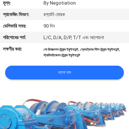
মূল্য:
By Negotiation
নিয়ন্ত্রণ
প্যাকেজিং বিবরণ:
রপ্তানি মোরক
যোগাযোগ
ডেলিভারি সময়:
90 দিন
করুন
পরিশোধের শর্ত:
L/C, D/A, D/P, T/T এবং আলোচনা
লক্ষণীয় করা:
,
,
লো রিলাক্সেশন স্ট্র্যান্ড ইকুইপমেন্ট
প্রেসট্রেসড স্টিল স্ট্র্যান্ড ইকুইপমেন্ট
খবর
স্ট্যাবিলাইজেশন স্ট্র্যান্ড ইকুইপমেন্ট
উদ্ধৃতির
ভালো দাম
জন্য
আবেদন
সাইট
ম্যাপ