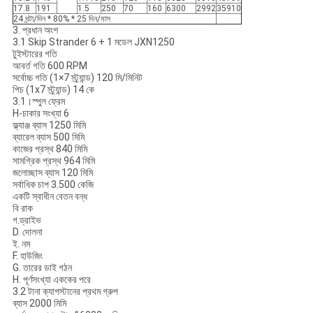
17.8
191
1.5
250
70
160
6300
2992
35910
24 ঘন্টা/দিন * 80% * 25 দিন/মাস
3. প্রধান অংশ
3.1 Skip Strander 6 + 1 মডেল JXN1250
টুইস্টারের গতি
আবর্ত গতি
600
RPM
সর্বোচ্চ গতি (1×7 স্ট্র্যান্ড)
120
মি/মিনিট
পিচ (1x7 স্ট্র্যান্ড)
14
কে
3.1।স্পুল ফ্রেম
H-চাকার সংখ্যা
6
ফ্ল্যাঞ্জ ব্যাস
1250 মিমি
ব্যারেল ব্যাস
500 মিমি
কাজের প্রস্থ
840 মিমি
সামগ্রিক প্রস্থ
964 মিমি
জলোচ্ছাস ব্যাস
120 মিমি
সর্বাধিক চাপ
3.500 কেজি
একটি স্বাধীন বেতন বন্ধ
বি রাক
গ.ড্রাইভ
D. দোলনা
ই. নম
F. হাউজিং
G. তারের ডাই গঠন
H. পূর্ণসংখ্যা এককের পরে
3.2 টানা ক্যাপস্টানের প্রথম গ্রুপ
ব্যাস
2000 মিমি