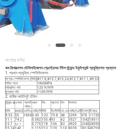
PRIVACY
POLICY
পণ্যের বর্ণনা
কম রিলাক্সেশন স্টেবিলাইজেশন প্রেস্ট্রেসড স্টিল স্ট্র্যান্ড ইকুইপমেন্ট প্রযুক্তিগত প্রস্তাব
1. প্রধান প্রযুক্তি স্পেসিফিকেশন
পণ্যের স্পেসিফিকেশন (মিমি)
Φ17.8,Φ15.7,Φ15.24,Φ12.7,Φ11.1,Φ9.53
শক্তি স্তর
1860MPa
পরিকল্পিত গতি
120 মি/মিনিট
মূল্যায়ন গতি
110মি/মিনিট
2. বার্ষিক আউটপুট টেবিল
স্ট্র্যান্ড ø
এলাকা
প্রসার্য
ওজন
পিচ
দ্রুততা
টান
উৎপাদন
শক্তি
মিমি
mm2
এমপিএ
কেজি/মি
মিমি
মি/মিনিট
কে.এন
কেজি/ঘণ্টা
টি/মাস
টি/বছর
9.53
55
1860
0.43
133
79.8
48
2399
978
11735
11.1
74.2
0.582
155.4
93
62
3527
1542
18511
12.7
৯৮.৭
0.775
178
106
83
4929
2340
28095
15.24
140
1.115
213
120
118
8028
3813
45759