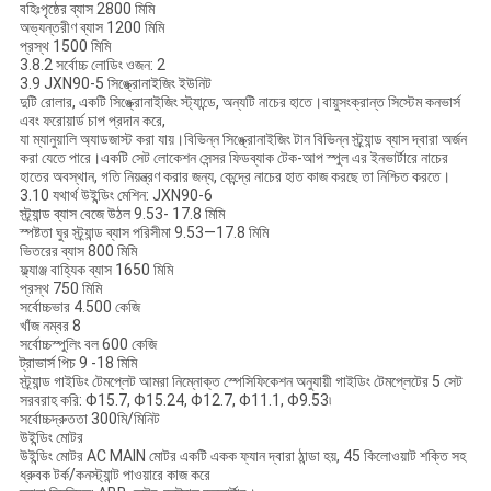
বহিঃপৃষ্ঠের ব্যাস
2800
মিমি
অভ্যন্তরীণ ব্যাস
1200
মিমি
প্রস্থ
1500
মিমি
3.8.2 সর্বোচ্চ লোডিং ওজন: 2
3.9 JXN90-5 সিঙ্ক্রোনাইজিং ইউনিট
দুটি রোলার, একটি সিঙ্ক্রোনাইজিং স্ট্যান্ডে, অন্যটি নাচের হাতে।বায়ুসংক্রান্ত সিস্টেম কনভার্স
এবং ফরোয়ার্ড চাপ প্রদান করে,
যা ম্যানুয়ালি অ্যাডজাস্ট করা যায়।বিভিন্ন সিঙ্ক্রোনাইজিং টান বিভিন্ন স্ট্র্যান্ড ব্যাস দ্বারা অর্জন
করা যেতে পারে।একটি সেট লোকেশন সেন্সর ফিডব্যাক টেক-আপ স্পুল এর ইনভার্টারে নাচের
হাতের অবস্থান, গতি নিয়ন্ত্রণ করার জন্য, কেন্দ্রে নাচের হাত কাজ করছে তা নিশ্চিত করতে।
3.10 যথার্থ উইন্ডিং মেশিন: JXN90-6
স্ট্র্যান্ড ব্যাস বেজে উঠল
9.53- 17.8 মিমি
স্পষ্টতা ঘুর স্ট্র্যান্ড ব্যাস পরিসীমা
9.53—17.8 মিমি
ভিতরের ব্যাস
800 মিমি
ফ্ল্যাঞ্জ বাহ্যিক ব্যাস
1650 মিমি
প্রস্থ
750 মিমি
সর্বোচ্চভার
4.500 কেজি
খাঁজ নম্বর
8
সর্বোচ্চস্পুলিং বল
600 কেজি
ট্রাভার্স পিচ
9 -18 মিমি
স্ট্র্যান্ড গাইডিং টেমপ্লেট
আমরা নিম্নোক্ত স্পেসিফিকেশন অনুযায়ী গাইডিং টেমপ্লেটের 5 সেট
সরবরাহ করি: Φ15.7, Φ15.24, Φ12.7, Φ11.1, Φ9.53৷
সর্বোচ্চদ্রুততা
300মি/মিনিট
উইন্ডিং মোটর
উইন্ডিং মোটর AC MAIN মোটর একটি একক ফ্যান দ্বারা ঠান্ডা হয়, 45 কিলোওয়াট শক্তি সহ
ধ্রুবক টর্ক/কনস্ট্যান্ট পাওয়ারে কাজ করে