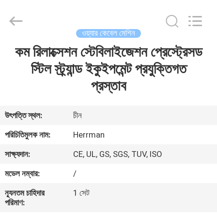
Machinery
Co.,ltd.
All
Rights
Reserved.
ওয়্যার কেবেল মেশিন
Developed
by
কম রিলাক্সেশন স্টেবিলাইজেশন প্রেস্ট্রেসড
বাড়ি
ECER
স্টিল স্ট্র্যান্ড ইকুইপমেন্ট প্রযুক্তিগত
পণ্য
প্রস্তাব
আমাদের
উৎপত্তি স্থল:
চীন
সম্পর্কে
পরিচিতিমুলক নাম:
Herrman
সাক্ষ্যদান:
CE, UL, GS, SGS, TUV, ISO
কারখানা
মডেল নম্বার:
/
ভ্রমণ
ন্যূনতম চাহিদার
1 সেট
পরিমাণ:
মান