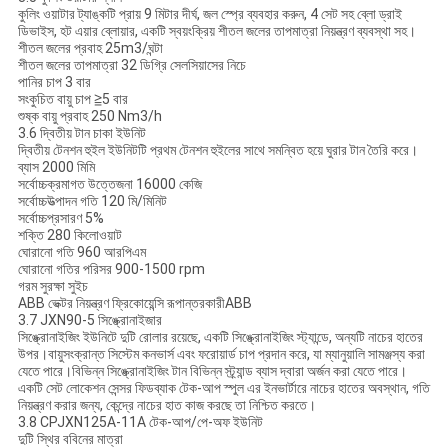
কুলিং ওয়াটার ট্যাঙ্কটি প্রায় 9 মিটার দীর্ঘ, জল স্প্রে ব্যবহার করুন, 4 সেট সহ ব্লো ড্রাই
ডিভাইস, হট এয়ার ব্লোয়ার, একটি স্বয়ংক্রিয় শীতল জলের তাপমাত্রা নিয়ন্ত্রণ ব্যবস্থা সহ।
শীতল জলের প্রবাহ
25m3/ঘন্টা
শীতল জলের তাপমাত্রা
32 ডিগ্রি সেলসিয়াসের নিচে
পানির চাপ
3 বার
সংকুচিত বায়ু চাপ
≧5 বার
শুষ্ক বায়ু প্রবাহ
250 Nm3/h
3.6 দ্বিতীয় টান চাকা ইউনিট
দ্বিতীয় টেনশন হুইল ইউনিটটি প্রথম টেনশন হুইলের সাথে সমন্বিত হয়ে ঘুরার টান তৈরি করে।
ব্যাস
2000 মিমি
সর্বোচ্চক্রমাগত উত্তেজনা
16000 কেজি
সর্বোচ্চউত্পাদন গতি
120 মি/মিনিট
সর্বোচ্চপ্রসারণ
5%
শক্তি
280 কিলোওয়াট
ঘোরানো গতি
960 আরপিএম
ঘোরানো গতির পরিসর
900-1500 rpm
গরম সুরক্ষা সুইচ
ABB ভেক্টর নিয়ন্ত্রণ ফ্রিকোয়েন্সি রূপান্তরকারীABB
3.7 JXN90-5 সিঙ্ক্রোনাইজার
সিঙ্ক্রোনাইজিং ইউনিটে দুটি রোলার রয়েছে, একটি সিঙ্ক্রোনাইজিং স্ট্যান্ডে, অন্যটি নাচের হাতের
উপর।বায়ুসংক্রান্ত সিস্টেম কনভার্স এবং ফরোয়ার্ড চাপ প্রদান করে, যা ম্যানুয়ালি সামঞ্জস্য করা
যেতে পারে।বিভিন্ন সিঙ্ক্রোনাইজিং টান বিভিন্ন স্ট্র্যান্ড ব্যাস দ্বারা অর্জন করা যেতে পারে।
একটি সেট লোকেশন সেন্সর ফিডব্যাক টেক-আপ স্পুল এর ইনভার্টারে নাচের হাতের অবস্থান, গতি
নিয়ন্ত্রণ করার জন্য, কেন্দ্রে নাচের হাত কাজ করছে তা নিশ্চিত করতে।
3.8 CPJXN125A-11A টেক-আপ/পে-অফ ইউনিট
দুটি স্থির ববিনের মাত্রা