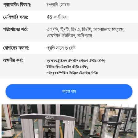
প্যাকেজিং বিবরণ:
রপ্তানি মোরক
নিয়ন্ত্রণ
ডেলিভারি সময়:
45 কার্যদিবস
যোগাযোগ
পরিশোধের শর্ত:
এল/সি, টি/টি, ডি/এ, ডি/পি, আলোচনার মাধ্যমে,
ওয়েস্টার্ন ইউনিয়ন, মানিগ্রাম
করুন
যোগানের ক্ষমতা:
প্রতি মাসে 5 সেট
খবর
লক্ষণীয় করা:
,
ক্রসহেড ট্র্যাভেল টেনসাইল স্ট্রেংথ টেস্টার মেশিন
,
ইউনিভার্সাল টেনসাইল টেস্টিং মেশিন
মাইক্রোকম্পিউটার নিয়ন্ত্রিত টেনসাইল টেস্টার
উদ্ধৃতির
জন্য
ভালো দাম
আবেদন
সাইট
ম্যাপ