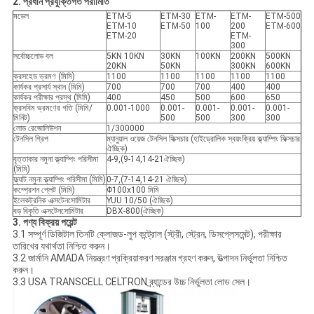
2. প্রধান প্রযুক্তিগত পরামিতি
মডেল
ETM-5
ETM-30
ETM-
ETM-
ETM-500
ETM-10
ETM-50
100
200
ETM-600
ETM-20
ETM-
300
সর্বোচ্চলোড বল
5KN 10KN
30KN
100KN
200KN
500KN
20KN
50KN
300KN
600KN
ক্রসহেড ভ্রমণ (মিমি)
1100
1100
1100
1100
1100
কার্যকর প্রসার্য স্থান (মিমি)
700
700
700
400
400
কার্যকর পরীক্ষার প্রস্থ (মিমি)
400
450
500
600
650
ক্রসবিম ভ্রমণের গতি (মিমি/
0.001-1000
0.001-
0.001-
0.001-
0.001-
মিনিট)
500
500
300
300
লোড রেজোলিউশন
1/300000
টেনসিল গ্রিপ
ম্যানুয়াল ওয়েজ টেনসিল ফিক্সচার (হাইড্রোলিক স্বয়ংক্রিয় ক্ল্যাম্পিং ফিক্সচার
ঐচ্ছিক)
বৃত্তাকার নমুনা ক্ল্যাম্পিং পরিসীমা
4-9,(9-14,14-21ঐচ্ছিক)
(মিমি)
ফ্ল্যাট নমুনা ক্ল্যাম্পিং পরিসীমা (মিমি)
0-7,(7-14,14-21 ঐচ্ছিক)
কম্প্রেশন প্লেট (মিমি)
Φ100x100 মিমি
ইলেকট্রনিক এক্সটেনসোমিটার
YUU 10/50 (ঐচ্ছিক)
বড় বিকৃতি এক্সটেনসোমিটার
DBX-800(ঐচ্ছিক)
3. পণ্য বিক্রয় পয়েন্ট
3.1 সম্পূর্ণ ডিজিটাল তিনটি ক্লোজড-লুপ কন্ট্রোল (স্ট্রী, স্ট্রেন, ডিসপ্লেসমেন্ট), পরীক্ষার
তারিখের যথার্থতা নিশ্চিত করুন।
3.2 জার্মানি AMADA নিয়ন্ত্রণ প্রক্রিয়াকরণ সরঞ্জাম গ্রহণ করুন, উত্পাদন নির্ভুলতা নিশ্চিত
করুন।
3.3 USA TRANSCELL CELTRON ব্র্যান্ডের উচ্চ নির্ভুলতা লোড সেল।