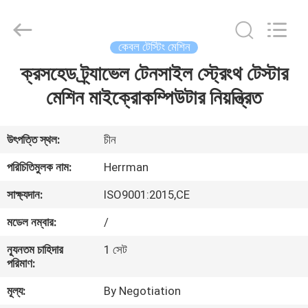
Machinery
Co.,ltd.
All
Rights
Reserved.
কেবল টেস্টিং মেশিন
Developed
by
ECER
ক্রসহেড ট্র্যাভেল টেনসাইল স্ট্রেংথ টেস্টার
বাড়ি
মেশিন মাইক্রোকম্পিউটার নিয়ন্ত্রিত
পণ্য
উৎপত্তি স্থল:
চীন
আমাদের
পরিচিতিমুলক নাম:
Herrman
সম্পর্কে
সাক্ষ্যদান:
ISO9001:2015,CE
মডেল নম্বার:
/
কারখানা
ন্যূনতম চাহিদার
1 সেট
ভ্রমণ
পরিমাণ:
মূল্য:
By Negotiation
মান