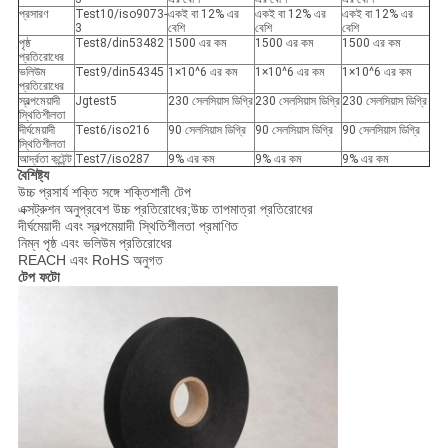
প্রসারণ
Test10/iso9073-
একই বা 12% এর
একই বা 12% এর
একই বা 12% এর
3
বেশি
বেশি
বেশি
পৃষ্ঠ
Test8/din53482
1500 এর কম
1500 এর কম
1500 এর কম
প্রতিরোধের
ভলিউম
Test9/din54345
1×10^6 এর কম
1×10^6 এর কম
1×10^6 এর কম
প্রতিরোধের
স্বল্পমেয়াদী
Jgtest5
230 সেলসিয়াস ডিগ্রি
230 সেলসিয়াস ডিগ্রি
230 সেলসিয়াস ডিগ্রি
স্থিতিশীলতা
দীর্ঘমেয়াদী
Test6/iso216
90 সেলসিয়াস ডিগ্রি
90 সেলসিয়াস ডিগ্রি
90 সেলসিয়াস ডিগ্রি
স্থিতিশীলতা
আর্দ্রতা কন্টেন্ট
Test7/iso287
9% এর কম
9% এর কম
9% এর কম
বৈশিষ্ট্য
উচ্চ প্রসার্য শক্তি সঙ্গে শক্তিশালী টেপ
এক্সট্রুশন অনুপ্রবেশ উচ্চ প্রতিরোধের;উচ্চ তাপমাত্রা প্রতিরোধের
দীর্ঘমেয়াদী এবং স্বল্পমেয়াদী স্থিতিশীলতা প্রমাণিত
নিম্ন পৃষ্ঠ এবং ভলিউম প্রতিরোধের
REACH এবং RoHS অনুগত
টেপ ফটো