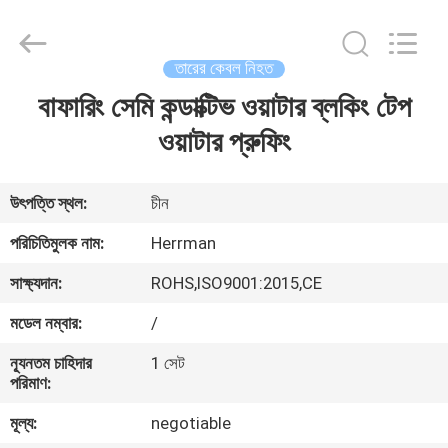
Machinery
Co.,ltd.
All
Rights
Reserved.
তারের কেবল নিহত
Developed
by
বাফারিং সেমি কন্ডাক্টিভ ওয়াটার ব্লকিং টেপ
বাড়ি
ECER
ওয়াটার প্রুফিং
পণ্য
উৎপত্তি স্থল:
চীন
আমাদের
পরিচিতিমুলক নাম:
Herrman
সম্পর্কে
সাক্ষ্যদান:
ROHS,ISO9001:2015,CE
মডেল নম্বার:
/
কারখানা
ন্যূনতম চাহিদার
1 সেট
ভ্রমণ
পরিমাণ:
মূল্য:
negotiable
মান