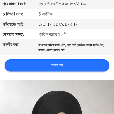
প্যাকেজিং বিবরণ:
সমুদ্র উপযোগী প্যাকিং রপ্তানি করুন
নিয়ন্ত্রণ
ডেলিভারি সময়:
5 কার্যদিবস
যোগাযোগ
পরিশোধের শর্ত:
L/C, T/T, D/A, D/P, T/T
করুন
যোগানের ক্ষমতা:
প্রতি সপ্তাহে 15 টি
লক্ষণীয় করা:
,
,
ননওভেন ওয়াটার ব্লকিং টেপ
লেপ সেমি কন্ডাক্টিভ ওয়াটার ব্লকিং টেপ
খবর
বাফারিং ওয়াটার প্রুফিং টেপ
উদ্ধৃতির
ভালো দাম
জন্য
আবেদন
সাইট
ম্যাপ