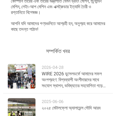
কোম্পানি তারের এবং তারের যন্ত্রপাতি যেমন ড্রইং মেশিন, স্ট্র্যান্ডিং
মেশিন, লেইং-আপ মেশিন এবং এক্সট্রুডার ইত্যাদি তৈরী ও
গোপনীয়তা
রপ্তানিতে বিশেষজ্ঞ।
নীতি
আপনি যদি আমাদের পণ্যগুলিতে আগ্রহী হন, অনুগ্রহ করে আমাদের
কাছে তদন্ত পাঠান!
সম্পর্কিত খবর
2026-04-28
WIRE 2026 ডুসেলডর্ফে আমাদের সফল
অংশগ্রহণ: বিশ্বব্যাপী অংশীদারদের সাথে
সংযোগ স্থাপন, ভবিষ্যতের সহযোগিতা গড়ে
তোলা
2025-06-06
২০২৫ মেটালফ্লো অ্যালায়েন্স সৌদি আরব