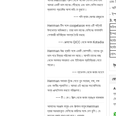
আমরা Herrman গ্রুপ থেকে অনেক মেশিন কেনা এবং
এবং স
আমরা একটি ভাল মানের পৌঁছেছে এবং ভাল মেশিন করতে
- অস
ক্রমাগত প্রচেষ্টার আশা করি যে বুঝতে।
- ইস্
—— পলি ক্যাব জেলার রাজুরকে
3. প্
Herrman টিম সঙ্গে coopetaion জন্য এটি সত্যিই
সবিস
উপভোগ্য অভিজ্ঞতা। তারা ভাল মানের মেশিনের পাশাপাশি
ইস্পা
পেশাদারী বাণিজ্যিক সমস্যা তৈরি করছে
সর্বো
—— নেক্সাসের QICC থেকে জনাব Kotadia
সর্বো
Herrman উচ্চ খ্যাতি সঙ্গে একটি কোম্পানী। তাদের খুব
হোল
ভাল পরে বিক্রয় পরিষেবা দল আছে। আপনি তাদের কাছ
থেকে সবসময় সময়মত এবং ইতিবাচক প্রতিক্রিয়া পেতে
পারেন।
ট্
—— হাভেলস থেকে জনাব মহেশ
যো
Herrman সমাধান খুঁজে পেতে খুব সহায়ক, দক্ষ, দক্ষ
এবং নমনীয় প্রমাণিত। আমরা এই বছরের সহযোগিতায়
A
অন্য এক্সটেনশন করতে পরিকল্পনা।
ব্
—— টি। কে। ডিক্স থেকে জনাব ফ্রাঙ্ক মাকজাক
ট
ফ্
আমাদের সরঞ্জাম মানুষ এবং উত্পাদন মানুষ Herrman
দ্বারা সরবরাহকৃত মেশিনের কারিগর সঙ্গে বেশ খুশি। যে
স্তরের বজায় রাখুন দয়া করে। ধন্যবাদ