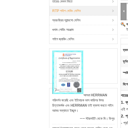
তারের কেবল নিহত
RTP পাইপ মেকিং মেশিন
স্বয়ংক্রিয় ব্যান্ডসো মেশিন
ব
ই
গুদাম লোডিং সরঞ্জাম
পাইপ জ্যাকিং মেশিন
ব্যব
ঘূর্ণ
স্পাই
বিশে
আমরা HERRMAN
পায়ে
পরিদর্শন করেছি এবং ইতিবাচক ভাল কারিগর উপর
1. ব্
চিত্তাকর্ষক এবং HERRMAN তাই ব্যবসা করতে লাইন
এই ল
বরাবর অব্যাহত ইচ্ছুক।
2. প্র
—— স্টারলাইট থেকে মি। ভিপুর
- প্