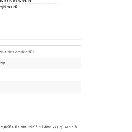
 টি, ডি / পি, ডি / এ, এল / সি
প্রতি বছর সেট
ে পায়ের পাতার মোজাবিশেষ পাইপ
িনিট
তিটি মোটর কাজ শর্তাবলি পরিচালিত হয়। ঘূর্ণায়মান গতি