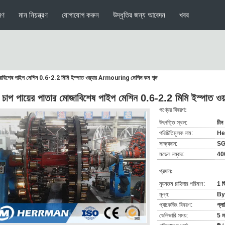
মণ
মান নিয়ন্ত্রণ
যোগাযোগ করুন
উদ্ধৃতির জন্য আবেদন
খবর
মোজাবিশেষ পাইপ মেশিন 0.6-2.2 মিমি ইস্পাত ওয়্যার Armouring মেশিন কম শব্দ
চ চাপ পায়ের পাতার মোজাবিশেষ পাইপ মেশিন 0.6-2.2 মিমি ইস্পাত 
পণ্যের বিবরণ:
উৎপত্তি স্থল:
চীন
পরিচিতিমুলক নাম:
He
সাক্ষ্যদান:
SG
মডেল নম্বার:
40
প্রদান:
ন্যূনতম চাহিদার পরিমাণ:
1 ব
মূল্য:
By
প্যাকেজিং বিবরণ:
প্লা
ডেলিভারি সময়:
5 ম