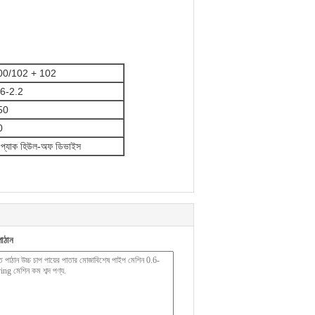
00/102 + 102
.6-2.2
50
0
প্যাক হিউল-অফ ডিভাইস
াঠান