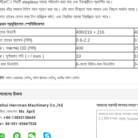
্ট্রিংিং পিচটি stepless দ্বারা পরিবর্তন করা যায় এবং টাচস্ক্রীনে প্রদর্শিত হয়।
্থির খাঁচা সমতল টাইপ গঠন গ্রহণ করা হয়।
এটা ভাল তীব্রতা সঙ্গে সামনে এবং পিছনে সমর্থন আছে।
পাত তারের বেতন বন্ধ টান যান্ত্রিক ঘর্ষণ, এবং নিয়মিত দ্বারা নিয়ন্ত্রিত হতে পারে।
রধান প্রযুক্তিগত স্পেসিফিকেশন
্তার বিবরণী
400/216 + 216
4
ত তারের ব্যাসার্ধ (মিমি)
0.6-2.2
0
চ্চ।
অস্ত্রশস্ত্র OD (মিমি)
400
2
চ্চ।
ঘূর্ণায়মান গতি (
r / mim
)
10
1
-অফ ডিভাইস
6-ফালা হিউল-অফ ডিভাইস
3-
,
,
যাগ:
পাইপ কোয়ালার মেশিন
পাইপ উত্পাদন মেশিন
নমনীয় পাইপ মেশিন
গাযোগের ঠিকানা
nhui Herrman Machinery Co.,ltd
আমাদের সরাসরি আপনার তদন্ত প
যক্তি যোগাযোগ:
Ms. April
েল:
+86-13855138649
যাক্স:
86-551-65667528