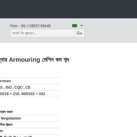
বিক্রয়：
86--13855138649
Go
ওয়্যার Armouring মেশিন কম শব্দ
rrman
S , ISO , CQC , CE
0/216 + 216, 400/102 + 102
িন্যাস করুন
 Negotiation
স্টিক ফিল্মস
াস