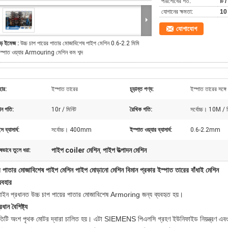
পরিশোধের শর্ত:
টি /
যোগানের ক্ষমতা:
10 
যোগাযোগ
ড় ইমেজ :
উচ্চ চাপ পায়ের পাতার মোজাবিশেষ পাইপ মেশিন 0.6-2.2 মিমি
স্পাত ওয়্যার Armouring মেশিন কম শব্দ
হার:
ইস্পাত তারের
চূড়ান্ত পণ্য:
ইস্পাত তারের সঙ্গ
মান গতি:
10r / মিনিট
রৈখিক গতি:
সর্বোচ্চ। 10M / ম
স ব্যাসার্ধ:
সর্বোচ্চ। 400mm
ইস্পাত ওয়্যার ব্যাসার্ধ:
0.6-2.2mm
পাইপ coiler মেশিন
পাইপ উত্পাদন মেশিন
ষভাবে তুলে ধরা:
,
র পাতার মোজাবিশেষ পাইপ মেশিন পাইপ মোড়ানো মেশিন বিমান প্রকার ইস্পাত তারের বাঁধাই মেশিন
যবহার
াইন প্রধানত উচ্চ চাপ পায়ের পাতার মোজাবিশেষ Armoring জন্য ব্যবহৃত হয়।
ধান বৈশিষ্ট্য
রতিটি অংশ পৃথক মোটর দ্বারা চালিত হয়। এটা SIEMENS পিএলসি গ্রহণ ইউনিফাইড নিয়ন্ত্রণ এবং প্র