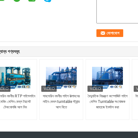
যান্য পণ্যসমূহ
মেরিন নমনীয় RTP পাইপলাইন
সাবমেরিন নমনীয় পাইপ উত্পাদনের
বৈদ্যুতিক নিয়ন্ত্রণ কম্পোজিট পাইপ
টা
মেকিং মেশিন কেব্ল টয়লেট
লাইন কেবল turntable স্ট্যান্ড
মেশিন Turntable সংযোজক
টেকনোলজি আপ নিন
আপ নিতে
জাহাজে ইনস্টল করা