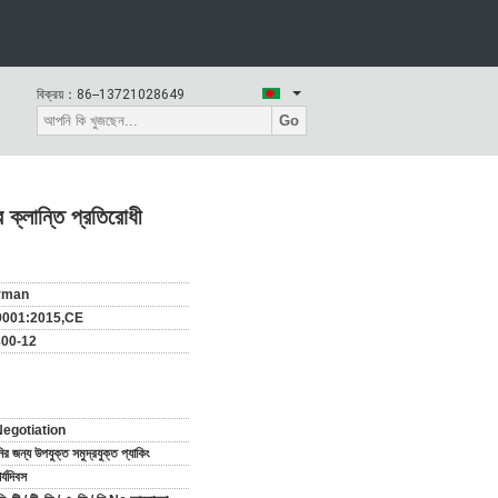
বিক্রয়：
86--13721028649
Go
 ক্লান্তি প্রতিরোধী
rman
9001:2015,CE
00-12
egotiation
র জন্য উপযুক্ত সমুদ্রযুক্ত প্যাকিং
্যদিবস