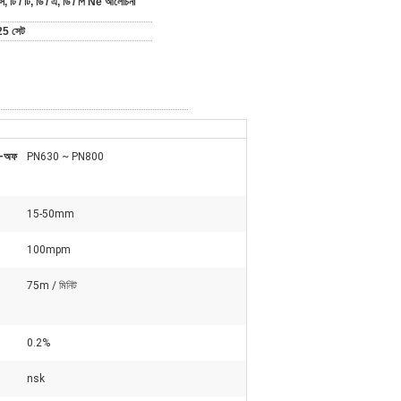
ি, টি / টি, ডি / এ, ডি / পি Ne আলোচনা
25 সেট
ে-অফ
PN630 ~ PN800
15-50mm
100mpm
75m / মিনিট
0.2%
nsk