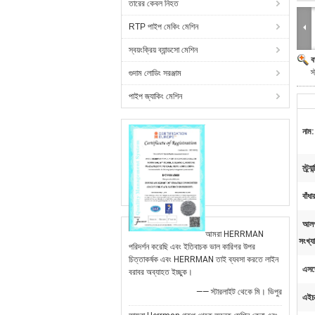
তারের কেবল নিহত
RTP পাইপ মেকিং মেশিন
স্বয়ংক্রিয় ব্যান্ডসো মেশিন
ব
স
গুদাম লোডিং সরঞ্জাম
পাইপ জ্যাকিং মেশিন
নাম:
স্ট্র্
বাঁধ
আলগা
আমরা HERRMAN
সংখ্যা
পরিদর্শন করেছি এবং ইতিবাচক ভাল কারিগর উপর
চিত্তাকর্ষক এবং HERRMAN তাই ব্যবসা করতে লাইন
এসজেড
বরাবর অব্যাহত ইচ্ছুক।
—— স্টারলাইট থেকে মি। ভিপুর
এইচ