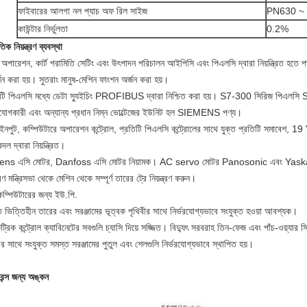
ফাইবারের আলগা নল প্যাচ অফ রিল সাইজ
PN630 ~
কাউন্টার নির্ভুলতা
0.2%
তিক নিয়ন্ত্রণ ব্যবস্থা
অপারেশন, কার্ট পরামিতি সেটিং এবং উৎপাদন পরিচালন আইপিসি এবং পিএলসি দ্বারা নিয়ন্ত্রিত হতে 
্শন করা হয়।
সুতরাং মানুষ-মেশিন ফাংশন অর্জন করা হয়।
িটি পিএলসি মধ্যে ডেটা স্যুইচিং PROFIBUS দ্বারা নিশ্চিত করা হয়।
S7-300 সিরিজ পিএলসি S
যোগকারী এবং অন্যান্য প্রধান নিম্ন ভোল্টেজের ইউনিট হল SIEMENS পণ্য।
ইনপুট, কম্পিউটারে অপারেশন কন্ট্রোল, প্রতিটি পিএলসি কন্ট্রোলের সাথে যুক্ত প্রতিটি সমাবেশ, 19 "প্
বদল দ্বারা নিয়ন্ত্রিত।
ns এসি মোটর, Danfoss এসি মোটর নিয়ামক।
AC servo মোটর Panosonic এবং Yask
্ত্রণ মন্ত্রিসভা থেকে মেশিন থেকে সম্পূর্ণ তারের ট্রে নিয়ন্ত্রণ করুন।
 কম্পিউটারের জন্য ইউ.পি.
 ভিত্তিহীন তারের এবং সরঞ্জামের ভূত্বক পৃথিবীর সাথে নির্ভরযোগ্যভাবে সংযুক্ত হওয়া আবশ্যক।
্রিক কন্ট্রোল ক্যাবিনেটের সবগুলি চ্যাসি দিয়ে সজ্জিত।
বিদ্যুৎ সরবরাহ তিন-ফেজ এবং পাঁচ-ওয়্যার স
ীর সাথে সংযুক্ত সমস্ত সরঞ্জামের পুতুল এবং শেলগুলি নির্ভরযোগ্যভাবে স্থাপিত হয়।
েন্স জন্য অঙ্কন