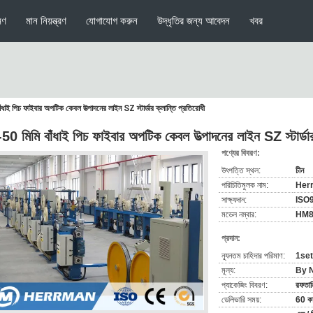
মণ
মান নিয়ন্ত্রণ
যোগাযোগ করুন
উদ্ধৃতির জন্য আবেদন
খবর
ধাই পিচ ফাইবার অপটিক কেবল উত্পাদনের লাইন SZ স্টার্ডার ক্লান্তি প্রতিরোধী
50 মিমি বাঁধাই পিচ ফাইবার অপটিক কেবল উত্পাদনের লাইন SZ স্টার্ডার
পণ্যের বিবরণ:
উৎপত্তি স্থল:
চীন
পরিচিতিমুলক নাম:
Her
সাক্ষ্যদান:
ISO
মডেল নম্বার:
HM8
প্রদান:
ন্যূনতম চাহিদার পরিমাণ:
1set
মূল্য:
By N
প্যাকেজিং বিবরণ:
রফতানি
ডেলিভারি সময়:
60 কার