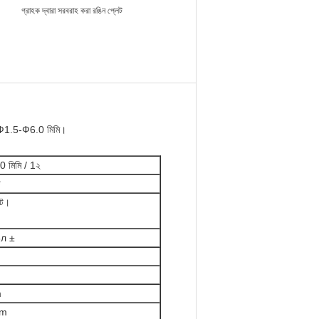
গ্রাহক দ্বারা সরবরাহ করা রঙিন প্লেট
় Ф1.5-Ф6.0 মিমি।
 মিমি / 1২
ট
িট।
8л ±
m
mm