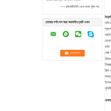
—— ডব্লিউটিইইসি থেকে জনাব সুরিন শাহ
বৈদ্যু
তোমার দর্শন লগ করা অনলাইন চ্যাট এখন
লাইন 
প্রদর
প্রত
যোগা
ডাটা 
মেরু 
Sime
নিয়ন
শিল্প
সমস্ত
ইলেকট
পৃথিব
রেফার