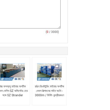
(
0
/ 3000)
উচ্চ ফলপ্রসু ফাইবার অপটিক
রঙিন রিওউইন্ডিং ফাইবার অপটিক
বল মেশিন SZ অসিলেটর হেড
কেবল উত্পাদনের লাইন অটো -
সঙ্গে SZ Strander
3000m / মিনিট কেন্দ্রীয়করণ