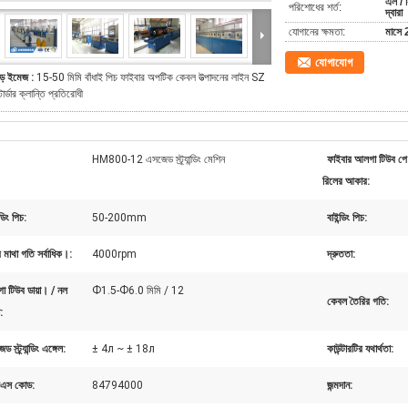
এল / স
পরিশোধের শর্ত:
দ্বারা
যোগানের ক্ষমতা:
মাসে 
যোগাযোগ
ড় ইমেজ :
15-50 মিমি বাঁধাই পিচ ফাইবার অপটিক কেবল উত্পাদনের লাইন SZ
্টার্ডার ক্লান্তি প্রতিরোধী
HM800-12 এসজেড স্ট্র্যান্ডিং মেশিন
ফাইবার আলগা টিউব প
রিলের আকার:
যান্ডিং পিচ:
50-200mm
বাইন্ডিং পিচ:
ার মাথা গতি সর্বাধিক।:
4000rpm
দ্রুততা:
 টিউব ডায়া। / নল
Ф1.5-Ф6.0 মিমি / 12
কেবল তৈরির গতি:
:
 স্ট্র্যান্ডিং এঙ্গেল:
± 4л ~ ± 18л
কাউন্টারটির যথার্থতা:
এস কোড:
84794000
জন্মদান: