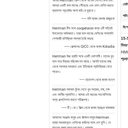
আমরা Herrman গ্রুপ থেকে অনেক মেশিন কেনা এবং
মোট
আমরা একটি ভাল মানের পৌঁছেছে এবং ভাল মেশিন করতে
ক্রমাগত প্রচেষ্টার আশা করি যে বুঝতে।
পাটা:
—— পলি ক্যাব জেলার রাজুরকে
বিশে
Herrman টিম সঙ্গে coopetaion জন্য এটি সত্যিই
উপভোগ্য অভিজ্ঞতা। তারা ভাল মানের মেশিনের পাশাপাশি
15-50
পেশাদারী বাণিজ্যিক সমস্যা তৈরি করছে
বিবর
—— নেক্সাসের QICC থেকে জনাব Kotadia
HM80
Herrman উচ্চ খ্যাতি সঙ্গে একটি কোম্পানী। তাদের খুব
প্রধা
ভাল পরে বিক্রয় পরিষেবা দল আছে। আপনি তাদের কাছ
থেকে সবসময় সময়মত এবং ইতিবাচক প্রতিক্রিয়া পেতে
পারেন।
—— হাভেলস থেকে জনাব মহেশ
Herrman সমাধান খুঁজে পেতে খুব সহায়ক, দক্ষ, দক্ষ
এবং নমনীয় প্রমাণিত। আমরা এই বছরের সহযোগিতায়
অন্য এক্সটেনশন করতে পরিকল্পনা।
—— টি। কে। ডিক্স থেকে জনাব ফ্রাঙ্ক মাকজাক
আমাদের সরঞ্জাম মানুষ এবং উত্পাদন মানুষ Herrman
দ্বারা সরবরাহকৃত মেশিনের কারিগর সঙ্গে বেশ খুশি। যে
স্তরের বজায় রাখুন দয়া করে। ধন্যবাদ