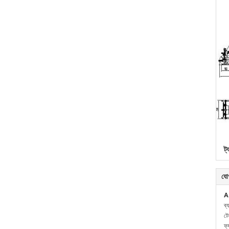
ট্
যো
A
ব্
ট
ফ্