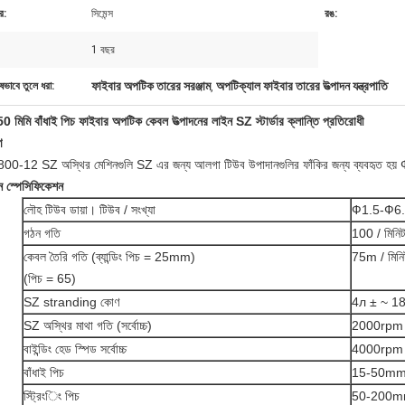
র:
সিমেন্স
রঙ:
1 বছর
ফাইবার অপটিক তারের সরঞ্জাম
অপটিক্যাল ফাইবার তারের উত্পাদন যন্ত্রপাতি
ষভাবে তুলে ধরা:
,
 মিমি বাঁধাই পিচ ফাইবার অপটিক কেবল উত্পাদনের লাইন SZ স্টার্ডার ক্লান্তি প্রতিরোধী
ণ
0-12 SZ অস্থির মেশিনগুলি SZ এর জন্য আলগা টিউব উপাদানগুলির ফাঁকির জন্য ব্যবহৃত হয
ন স্পেসিফিকেশন
লৌহ টিউব ডায়া। টিউব / সংখ্যা
Ф1.5-Ф6.0
গঠন গতি
100 / মিনি
কেবল তৈরি গতি (ব্যান্ডিং পিচ = 25mm)
75m / মিন
(পিচ = 65)
SZ stranding কোণ
4л ± ~ 1
SZ অস্থির মাথা গতি (সর্বোচ্চ)
2000rpm
বাইন্ডিং হেড স্পিড সর্বোচ্চ
4000rpm
বাঁধাই পিচ
15-50m
স্ট্রিংিং পিচ
50-200