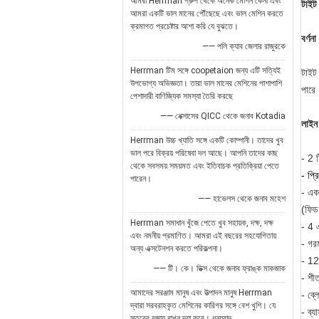
আমরা Herrman গ্রুপ থেকে অনেক মেশিন কেনা এবং
টাইট
আমরা একটি ভাল মানের পৌঁছেছে এবং ভাল মেশিন করতে
ক্রমাগত প্রচেষ্টার আশা করি যে বুঝতে।
বর্ণনা
—— পলি ক্যাব জেলার রাজুরকে
Herrman টিম সঙ্গে coopetaion জন্য এটি সত্যিই
টাইট
উপভোগ্য অভিজ্ঞতা। তারা ভাল মানের মেশিনের পাশাপাশি
পারে
পেশাদারী বাণিজ্যিক সমস্যা তৈরি করছে
—— নেক্সাসের QICC থেকে জনাব Kotadia
লাইন
Herrman উচ্চ খ্যাতি সঙ্গে একটি কোম্পানী। তাদের খুব
ভাল পরে বিক্রয় পরিষেবা দল আছে। আপনি তাদের কাছ
- 2 
থেকে সবসময় সময়মত এবং ইতিবাচক প্রতিক্রিয়া পেতে
- প্র
পারেন।
- এক
—— হাভেলস থেকে জনাব মহেশ
(ফিড,
Herrman সমাধান খুঁজে পেতে খুব সহায়ক, দক্ষ, দক্ষ
- 4 
এবং নমনীয় প্রমাণিত। আমরা এই বছরের সহযোগিতায়
- গরম
অন্য এক্সটেনশন করতে পরিকল্পনা।
- 12 
—— টি। কে। ডিক্স থেকে জনাব ফ্রাঙ্ক মাকজাক
- শী
আমাদের সরঞ্জাম মানুষ এবং উত্পাদন মানুষ Herrman
- ব্ল
দ্বারা সরবরাহকৃত মেশিনের কারিগর সঙ্গে বেশ খুশি। যে
- ব্যা
স্তরের বজায় রাখুন দয়া করে। ধন্যবাদ