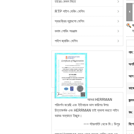
তারের কেবল নিহত
RTP পাইপ মেকিং মেশিন
স্বয়ংক্রিয় ব্যান্ডসো মেশিন
ব
ম
গুদাম লোডিং সরঞ্জাম
পাইপ জ্যাকিং মেশিন
নাম:
অপটি
আপ 
কাজ
আমরা HERRMAN
জন্মদ
পরিদর্শন করেছি এবং ইতিবাচক ভাল কারিগর উপর
চিত্তাকর্ষক এবং HERRMAN তাই ব্যবসা করতে লাইন
রঙ:
বরাবর অব্যাহত ইচ্ছুক।
—— স্টারলাইট থেকে মি। ভিপুর
বিশে