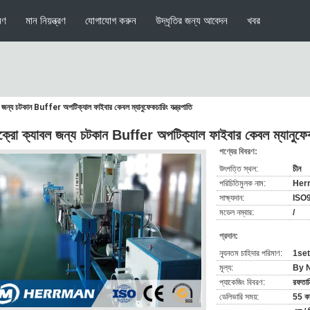
মণ
মান নিয়ন্ত্রণ
যোগাযোগ করুন
উদ্ধৃতির জন্য আবেদন
খবর
 জন্য চটকান Buffer অপটিক্যাল ফাইবার কেবল ম্যানুফেকচারিং যন্ত্রপাতি
ক্রো ক্যাবল জন্য চটকান Buffer অপটিক্যাল ফাইবার কেবল ম্যানুফেকচা
পণ্যের বিবরণ:
উৎপত্তি স্থল:
চীন
পরিচিতিমুলক নাম:
Her
সাক্ষ্যদান:
ISO
মডেল নম্বার:
/
প্রদান:
ন্যূনতম চাহিদার পরিমাণ:
1set
মূল্য:
By N
প্যাকেজিং বিবরণ:
রফতানি
ডেলিভারি সময়:
55 কার