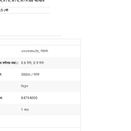
ি, টি / টি, ডি / এ, ডি / পি Ne আলোচনা
15 সেট
এলএসজেডএইচ, পিভিসি
ার ফাইবার ডায়া।:
0.6 মিমি, 0.9 মিমি
ি:
300m / মিনিট
সিমেন্স
ড:
84794000
1 বছর