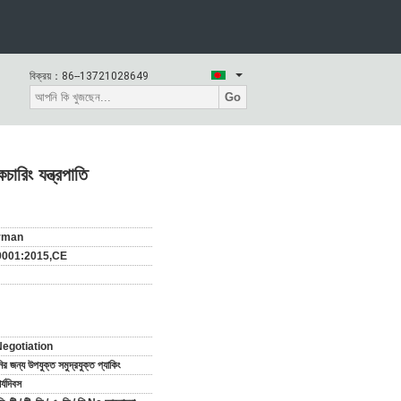
বিক্রয়：
86--13721028649
Go
রিং যন্ত্রপাতি
rman
9001:2015,CE
egotiation
র জন্য উপযুক্ত সমুদ্রযুক্ত প্যাকিং
্যদিবস