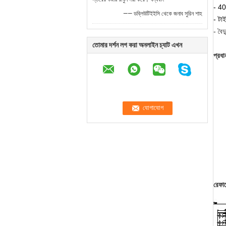
- 40
—— ডব্লিউটিইইসি থেকে জনাব সুরিন শাহ
- টা
- বৈদ্
তোমার দর্শন লগ করা অনলাইন চ্যাট এখন
প্রধা
রেফার