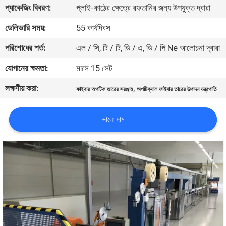
প্যাকেজিং বিবরণ:
প্লাই-কাঠের ক্ষেত্রে রফতানির জন্য উপযুক্ত দ্বারা
নিয়ন্ত্রণ
ডেলিভারি সময়:
55 কার্যদিবস
যোগাযোগ
পরিশোধের শর্ত:
এল / সি, টি / টি, ডি / এ, ডি / পি Ne আলোচনা দ্বারা
করুন
যোগানের ক্ষমতা:
মাসে 15 সেট
লক্ষণীয় করা:
,
ফাইবার অপটিক তারের সরঞ্জাম
অপটিক্যাল ফাইবার তারের উত্পাদন যন্ত্রপাতি
খবর
ভালো দাম
উদ্ধৃতির
জন্য
আবেদন
সাইট
ম্যাপ