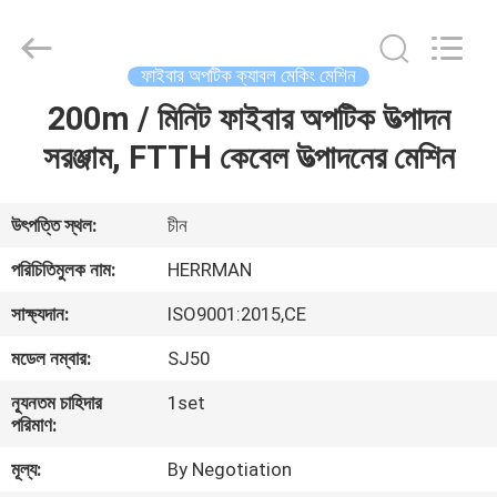
Machinery
Co.,ltd.
All
Rights
Reserved.
ফাইবার অপটিক ক্যাবল মেকিং মেশিন
Developed
by
200m / মিনিট ফাইবার অপটিক উত্পাদন
বাড়ি
ECER
সরঞ্জাম, FTTH কেবেল উত্পাদনের মেশিন
পণ্য
উৎপত্তি স্থল:
চীন
আমাদের
পরিচিতিমুলক নাম:
HERRMAN
সম্পর্কে
সাক্ষ্যদান:
ISO9001:2015,CE
মডেল নম্বার:
SJ50
কারখানা
ন্যূনতম চাহিদার
1set
ভ্রমণ
পরিমাণ:
মূল্য:
By Negotiation
মান