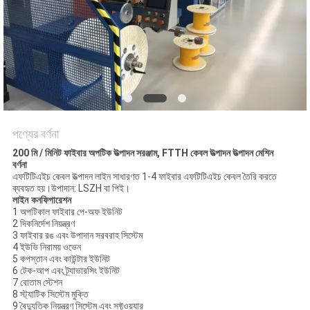
গোপনীয়তা
নীতি
পণ্যের বর্ণনা
200 মি / মিনিট ফাইবার অপটিক উত্পাদন সরঞ্জাম, FTTH কেবল উত্পাদন উত্পাদন মেশিন
বর্ণনা
এফটিটিএইচ কেবল উত্পাদন লাইন সাধারণত 1-4 ফাইবার এফটিটিএইচ কেবল তৈরি করতে
ব্যবহৃত হয়।উপাদান: LSZH বা পিই।
লাইন কনফিগারেশন
1 অপটিকাল ফাইবার পে-অফ ইউনিট
2 দিকনির্দেশ নিয়ন্ত্রণ
3 ফাইবার রঙ এবং উপাদান সরবরাহ সিস্টেম
4 ইউভি নিরাময় ওভেন
5 কপস্তান এবং কাউন্টার ইউনিট
6 টেক-আপ এবং ট্র্যাভারসিং ইউনিট
7 বোতাম স্টেশন
8
স্ট্যাটিক সিস্টেম মুক্তি
9 বৈদ্যুতিক নিয়ন্ত্রণ সিস্টেম এবং সফ্টওয়্যার