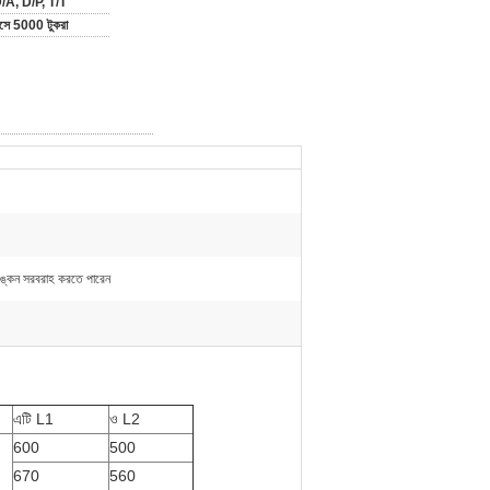
/A, D/P, T/T
াসে 5000 টুকরা
অঙ্কন সরবরাহ করতে পারেন
এটি L1
ও L2
600
500
670
560