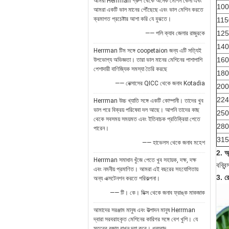
আমরা Herrman গ্রুপ থেকে অনেক মেশিন কেনা এবং
100
আমরা একটি ভাল মানের পৌঁছেছে এবং ভাল মেশিন করতে
ক্রমাগত প্রচেষ্টার আশা করি যে বুঝতে।
115
125
—— পলি ক্যাব জেলার রাজুরকে
140
Herrman টিম সঙ্গে coopetaion জন্য এটি সত্যিই
160
উপভোগ্য অভিজ্ঞতা। তারা ভাল মানের মেশিনের পাশাপাশি
পেশাদারী বাণিজ্যিক সমস্যা তৈরি করছে
180
—— নেক্সাসের QICC থেকে জনাব Kotadia
200
224
Herrman উচ্চ খ্যাতি সঙ্গে একটি কোম্পানী। তাদের খুব
ভাল পরে বিক্রয় পরিষেবা দল আছে। আপনি তাদের কাছ
250
থেকে সবসময় সময়মত এবং ইতিবাচক প্রতিক্রিয়া পেতে
280
পারেন।
315
—— হাভেলস থেকে জনাব মহেশ
2. অ
Herrman সমাধান খুঁজে পেতে খুব সহায়ক, দক্ষ, দক্ষ
বব্বি
এবং নমনীয় প্রমাণিত। আমরা এই বছরের সহযোগিতায়
3. রে
অন্য এক্সটেনশন করতে পরিকল্পনা।
—— টি। কে। ডিক্স থেকে জনাব ফ্রাঙ্ক মাকজাক
আমাদের সরঞ্জাম মানুষ এবং উত্পাদন মানুষ Herrman
দ্বারা সরবরাহকৃত মেশিনের কারিগর সঙ্গে বেশ খুশি। যে
স্তরের বজায় রাখুন দয়া করে। ধন্যবাদ