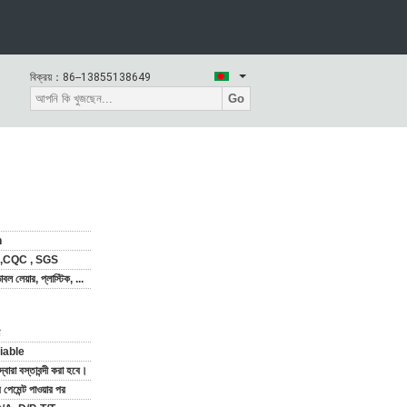
বিক্রয়：
86--13855138649
Go
n
 ,CQC , SGS
বল লেয়ার, প্লাস্টিক, ...
iable
দ্বারা বস্তাবন্দী করা হবে।
পেমেন্ট পাওয়ার পর