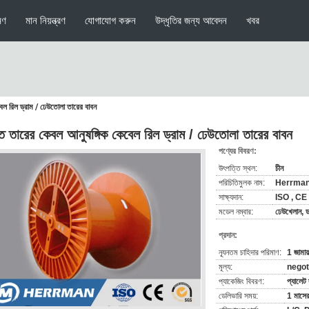
মণ
মান নিয়ন্ত্রণ
যোগাযোগ করুন
উদ্ধৃতির জন্য আবেদন
খবর
বেল রিল ড্রাম / ঢেউতোলা তারের বাবন
্ণিত তারের কেবল আনুষঙ্গিক কেবেল রিল ড্রাম / ঢেউতোলা তারের বাবন
পণ্যের বিবরণ:
উৎপত্তি স্থল:
চীন
পরিচিতিমুলক নাম:
Herrma
সাক্ষ্যদান:
ISO , CE
মডেল নম্বার:
ঢেউখেলান, ডা
প্রদান:
ন্যূনতম চাহিদার পরিমাণ:
1 জামায়
মূল্য:
negot
প্যাকেজিং বিবরণ:
প্যালেট 
ডেলিভারি সময়:
1 মাসের 