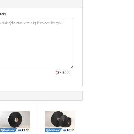
াঠান
(
0
/ 3000)