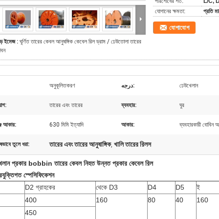
পরিশোধের শর্ত:
L/C, D
যোগানের ক্ষমতা:
প্রতি ম
যোগাযোগ
ড় ইমেজ :
ঘূর্ণিত তারের কেবল আনুষঙ্গিক কেবেল রিল ড্রাম / ঢেউতোলা তারের
াবন
অনুকূলিতকরণ
درجه:
ঢেউখেলান
়োগ:
তারের এবং তারের
ব্যবহার:
ঘুর
াঞ্জ আকার:
630 মিমি ইত্যাদি
আকার:
ব্যবহারকারী বোবিন 
তারের এবং তারের আনুষাঙ্গিক
খালি তারের রিলস
ষভাবে তুলে ধরা:
,
েলান প্রকার bobbin তারের কেবল নিহত উন্নত প্রকার কেবেল রিল
্রযুক্তিগত স্পেসিফিকেশন
D2 গ্রাহকের
থেকে D3
D4
D5
ই
400
160
80
40
160
450