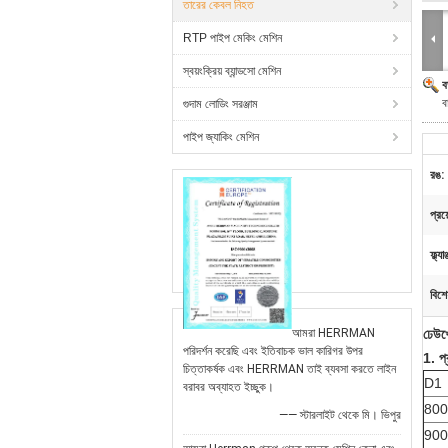
তারের কেবল নিহত
RTP পাইপ মেকিং মেশিন
স্বয়ংক্রিয় ব্যান্ডসো মেশিন
ব
ব
গুদাম লোডিং সরঞ্জাম
পাইপ জ্যাকিং মেশিন
রঙ:
প্রয
ফ্ল্য
বিশে
আমরা HERRMAN
ঢেউখ
পরিদর্শন করেছি এবং ইতিবাচক ভাল কারিগর উপর
1. প
চিত্তাকর্ষক এবং HERRMAN তাই ব্যবসা করতে লাইন
D1
বরাবর অব্যাহত ইচ্ছুক।
800
—— স্টারলাইট থেকে মি। ভিপুর
900