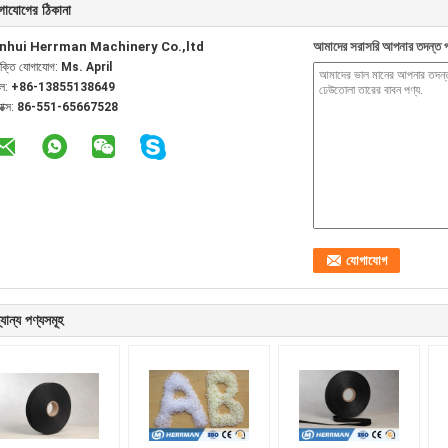
গাযোগের ঠিকানা
nhui Herrman Machinery Co.,ltd
আমাদের সরাসরি আপনার তদন্ত প
যক্তি যোগাযোগ:
Ms. April
েল:
+86-13855138649
যাক্স:
86-551-65667528
যান্য পণ্যসমূহ