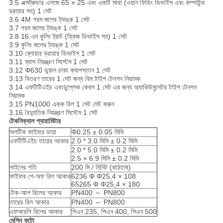
3.5 এক্সট্রুডার এসজে 65 × 25 এবং একটি মাথা (ওয়ান ফিডিং ডিভাইস এবং কম্পাউন্ড
ড্রায়ার সহ) 1 সেট
3.6 4M গরম জলের ট্যাঙ্ক 1 সেট
3.7 গরম জলের ট্যাঙ্ক 1 সেট
3.8 16 এম কুলিং ট্রাট (ফ্রিজ ডিভাইস সহ) 1 সেট
3.9 কুলিং জলের ট্যাঙ্ক 1 সেট
3.10 ব্লোয়ার ড্রায়ার ডিভাইস 1 সেট
3.11 ব্যাস নিয়ন্ত্রণ সিস্টেম 1 সেট
3.12 Φ630 ডুয়াল চাকা ক্যাপস্তান 1 সেট
3.13 বিতরণ তারের 1 সেট জন্য বিম টাইপ টেনশন নিয়ামক
3.14 এফটিটিএইচ এবংডুপ্লেক কেবল 1 সেট এর জন্য অ্যাকিউমুলেটর টাইপ টেনশন
নিয়ামক
3.15 PN1000 একক রিল 1 সেট সেট করুন
3.16 বৈদ্যুতিক নিয়ন্ত্রণ সিস্টেম 1 সেট
টেকনিক্যাল প্যারামিটার
অপটিক ফাইবার ডায়া
Φ0.25 ± 0.05 মিমি
এফটিটিএইচ তারের আকার
2.0 * 3.0 মিমি ± 0.2 মিমি
2.0 * 5.0 মিমি ± 0.2 মিমি
2.5 × 6.9 মিমি ± 0.2 মিমি
লাইনের গতি
200 মি / মিনিট (কাঠামো)
ফাইবার পে-অফ রিল আকার
6236 Φ Φ25,4 × 108
65265 Φ Φ25,4 × 180
টেক-আপ রিলের আকার
PN400 ～ PN800
তারের রিল আকার
PN400 ～ PN800
এফআরপি রিলের আকার
পিএন 235, পিএন 400, পিএন 500
মেশিন ফটো