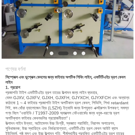
গোপনীয়তা
নীতি
পণ্যের বর্ণনা
সিম্প্লেক্স এবং ডুপ্লেক্স কেবলের জন্য ফাইবার অপটিক শিথিং লাইন, এফটিটিএইচ ড্রপ কেবল
লাইন
1. প্রয়োগ
প্রজাপতি টাইপ এফটিটিএইচ ড্রপ তারের উত্পাদন জন্য লাইন ব্যবহার,
যেমন GJXV, GJXFV, GJXH, GJXFH, GJYXCH, GJYXFCH এবং অন্যান্য
কাঠামো 1 ~ 4 ফাইবার প্রজাপতি টাইপ অপটিকাল ড্রপ কেবল; পিভিসি, শিখা retardant
পিই, কম ধোঁয়া হ্যালোজেন ফ্রি (LSZH) ইত্যাদি জন্য উপযুক্ত এক্সট্রুশন উপকরণ; সমস্ত
পণ্য মিলে "ওয়াইডি / T1997-2009 অ্যাক্সেস নেটওয়ার্কের জন্য ধনুক-ধরণের ড্রপ
অপটিক্যাল ফাইবার কেবলগুলির প্রয়োজনীয়তা"।
উত্পাদন লাইন উন্নত, অটোমেশন উচ্চ ডিগ্রী, স্বজ্ঞাত পরামিতি, নিরাপদ অপারেশন,
সুবিধাজনক; উচ্চ স্থায়িত্ব এবং নির্ভরযোগ্যতা, এফটিটিএইচ ড্রপ কেবল আউট ব্যাস
ইউনিফর্ম, পৃষ্ঠ মসৃণ এবং উচ্চ উত্পাদন গতি, শীর্ষস্থানীয় প্রযুক্তি এফটিটিএইচ ড্রপ তারের