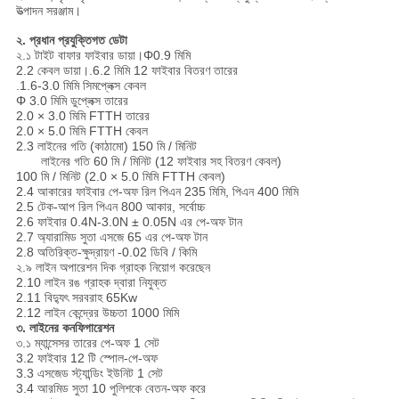
উত্পাদন সরঞ্জাম।
২. প্রধান প্রযুক্তিগত ডেটা
২.১ টাইট বাফার ফাইবার ডায়া।Φ0.9 মিমি
2.2 কেবল ডায়া।.6.2 মিমি 12 ফাইবার বিতরণ তারের
.1.6-3.0 মিমি সিমপ্লেক্স কেবল
Φ 3.0 মিমি ডুপ্লেক্স তারের
2.0 × 3.0 মিমি FTTH তারের
2.0 × 5.0 মিমি FTTH কেবল
2.3 লাইনের গতি (কাঠামো) 150 মি / মিনিট
লাইনের গতি 60 মি / মিনিট (12 ফাইবার সহ বিতরণ কেবল)
100 মি / মিনিট (2.0 × 5.0 মিমি FTTH কেবল)
2.4 আকারের ফাইবার পে-অফ রিল পিএন 235 মিমি, পিএন 400 মিমি
2.5 টেক-আপ রিল পিএন 800 আকার, সর্বোচ্চ
2.6 ফাইবার 0.4N-3.0N ± 0.05N এর পে-অফ টান
2.7 অ্যারামিড সুতা এসজে 65 এর পে-অফ টান
2.8 অতিরিক্ত-ক্ষুদ্রায়ণ -0.02 ডিবি / কিমি
২.৯ লাইন অপারেশন দিক গ্রাহক নিয়োগ করেছেন
2.10 লাইন রঙ গ্রাহক দ্বারা নিযুক্ত
2.11 বিদ্যুৎ সরবরাহ 65Kw
2.12 লাইন কেন্দ্রের উচ্চতা 1000 মিমি
৩. লাইনের কনফিগারেশন
৩.১ ম্যান্সেসর তারের পে-অফ 1 সেট
3.2 ফাইবার 12 টি স্পোল-পে-অফ
3.3 এসজেড স্ট্যান্ডিং ইউনিট 1 সেট
3.4 আরমিড সুতা 10 পুলিশকে বেতন-অফ করে