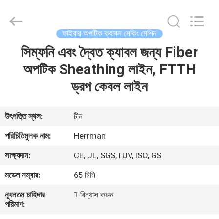
Machinery
Co.,ltd.
All
Rights
Reserved.
ফাইবার অপটিক ক্যাবল মেকিং মেশিন
Developed
by
সিম্ফনি এবং দ্বৈত ক্যাবল জন্য Fiber
বাড়ি
ECER
অপটিক Sheathing লাইন, FTTH
পণ্য
ড্রপ কেবল লাইন
আমাদের
উৎপত্তি স্থল:
চীন
সম্পর্কে
পরিচিতিমুলক নাম:
Herrman
সাক্ষ্যদান:
CE, UL, SGS,TUV, ISO, GS
কারখানা
মডেল নম্বার:
65 মিমি
ভ্রমণ
ন্যূনতম চাহিদার
1 বিন্যাস করুন
পরিমাণ:
মান