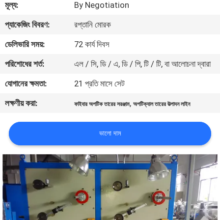
মূল্য:
By Negotiation
নিয়ন্ত্রণ
প্যাকেজিং বিবরণ:
রপ্তানি মোরক
যোগাযোগ
ডেলিভারি সময়:
72 কার্য দিবস
করুন
পরিশোধের শর্ত:
এল / সি, ডি / এ, ডি / পি, টি / টি, বা আলোচনা দ্বারা
যোগানের ক্ষমতা:
21 প্রতি মাসে সেট
খবর
লক্ষণীয় করা:
,
ফাইবার অপটিক তারের সরঞ্জাম
অপটিক্যাল তারের উত্পাদন লাইন
উদ্ধৃতির
ভালো দাম
জন্য
আবেদন
সাইট
ম্যাপ